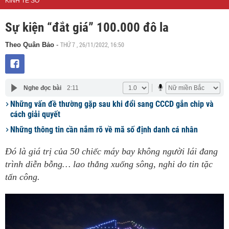
KINH TẾ SỐ
Sự kiện “đắt giá” 100.000 đô la
THỨ 7 , 26/11/2022, 16:50
Theo Quân Bảo
-
Nghe đọc bài
2:11
Những vấn đề thường gặp sau khi đổi sang CCCD gắn chip và
cách giải quyết
Những thông tin cần nắm rõ về mã số định danh cá nhân
Đó là giá trị của 50 chiếc máy bay không người lái đang
trình diễn bỗng… lao thẳng xuống sông, nghi do tin tặc
tấn công.