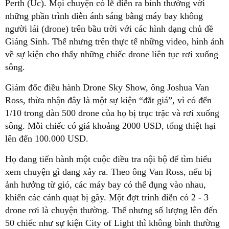
Perth (Úc). Mọi chuyện có lẽ diễn ra bình thường với
những phần trình diễn ánh sáng bằng máy bay không
người lái (drone) trên bầu trời với các hình dạng chủ đề
Giáng Sinh. Thế nhưng trên thực tế những video, hình ảnh
về sự kiện cho thấy những chiếc drone liên tục rơi xuống
sông.
Giám đốc điều hành Drone Sky Show, ông Joshua Van
Ross, thừa nhận đây là một sự kiện “đắt giá”, vì có đến
1/10 trong dàn 500 drone của họ bị trục trặc và rơi xuống
sông. Mỗi chiếc có giá khoảng 2000 USD, tổng thiệt hại
lên đến 100.000 USD.
Họ đang tiến hành một cuộc điều tra nội bộ để tìm hiểu
xem chuyện gì đang xảy ra. Theo ông Van Ross, nếu bị
ảnh hưởng từ gió, các máy bay có thể đụng vào nhau,
khiến các cánh quạt bị gãy. Một đợt trình diễn có 2 - 3
drone rơi là chuyện thường. Thế nhưng số lượng lên đến
50 chiếc như sự kiện City of Light thì không bình thường