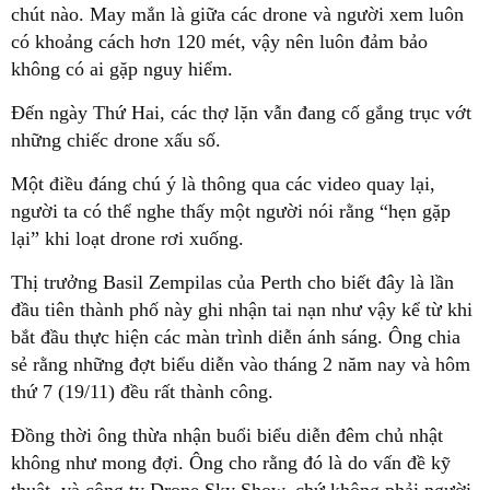
chút nào. May mắn là giữa các drone và người xem luôn
có khoảng cách hơn 120 mét, vậy nên luôn đảm bảo
không có ai gặp nguy hiểm.
Đến ngày Thứ Hai, các thợ lặn vẫn đang cố gắng trục vớt
những chiếc drone xấu số.
Một điều đáng chú ý là thông qua các video quay lại,
người ta có thể nghe thấy một người nói rằng “hẹn gặp
lại” khi loạt drone rơi xuống.
Thị trưởng Basil Zempilas của Perth cho biết đây là lần
đầu tiên thành phố này ghi nhận tai nạn như vậy kể từ khi
bắt đầu thực hiện các màn trình diễn ánh sáng. Ông chia
sẻ rằng những đợt biểu diễn vào tháng 2 năm nay và hôm
thứ 7 (19/11) đều rất thành công.
Đồng thời ông thừa nhận buổi biểu diễn đêm chủ nhật
không như mong đợi. Ông cho rằng đó là do vấn đề kỹ
thuật, và công ty Drone Sky Show, chứ không phải người