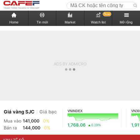
New
Home
Tin mới
Market
Watch list
Mở rộng
Giá vàng SJC
Giá bạc
VNINDEX
VN30
Mua vào
141,000
0%
1,768.06
1,91
0.19%
Bán ra
144,000
0%