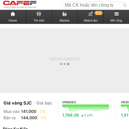
New
Home
Tin mới
Market
Watch list
Mở rộng
Giá vàng SJC
Giá bạc
VNINDEX
VN30
Mua vào
141,000
0%
1,768.06
1,91
0.19%
Bán ra
144,000
0%