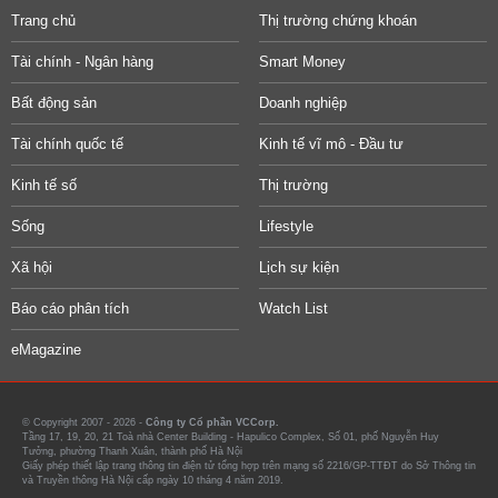
Trang chủ
Thị trường chứng khoán
Tài chính - Ngân hàng
Smart Money
Bất động sản
Doanh nghiệp
Tài chính quốc tế
Kinh tế vĩ mô - Đầu tư
Kinh tế số
Thị trường
Sống
Lifestyle
Xã hội
Lịch sự kiện
Báo cáo phân tích
Watch List
eMagazine
© Copyright 2007 - 2026 -
Công ty Cổ phần VCCorp.
Tầng 17, 19, 20, 21 Toà nhà Center Building - Hapulico Complex, Số 01, phố Nguyễn Huy
Tưởng, phường Thanh Xuân, thành phố Hà Nội
Giấy phép thiết lập trang thông tin điện tử tổng hợp trên mạng số 2216/GP-TTĐT do Sở Thông tin
và Truyền thông Hà Nội cấp ngày 10 tháng 4 năm 2019.