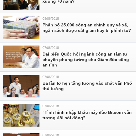
xuống 70 năm?
08/06/2018
Phân bổ 25.000 công an chính quy về xã,
ngân sách được cắt giảm hay bị phình to?
07/06/2018
Đại biểu Quốc hội ngành công an tâm tư
chuyện phong tướng cho Giám đốc công
an tỉnh
07/06/2018
Ba lần lỡ hẹn tăng lương vào chất vấn Phó
thủ tướng
07/06/2018
“Tình hình nhập khẩu máy đào Bitcoin vẫn
tương đối sôi động”
07/06/2018