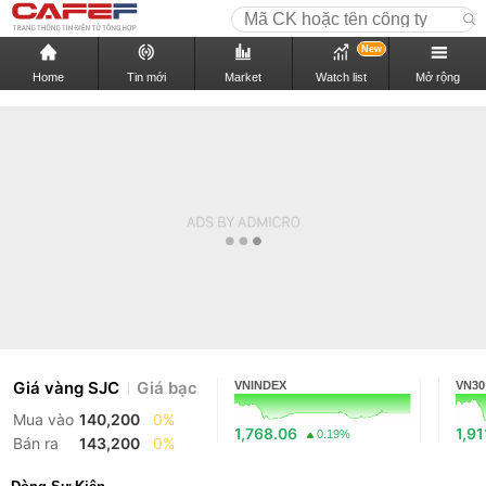
New
Home
Tin mới
Market
Watch list
Mở rộng
Giá vàng SJC
Giá bạc
VNINDEX
VN30
Mua vào
140,200
0%
1,768.06
1,91
0.19%
Bán ra
143,200
0%