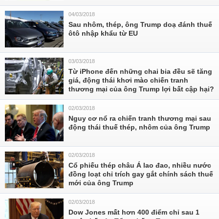
04/03/2018
Sau nhôm, thép, ông Trump doạ đánh thuế
ôtô nhập khẩu từ EU
03/03/2018
Từ iPhone đến những chai bia đều sẽ tăng
giá, động thái khơi mào chiến tranh
thương mại của ông Trump lợi bất cập hại?
02/03/2018
Nguy cơ nổ ra chiến tranh thương mại sau
động thái thuế thép, nhôm của ông Trump
02/03/2018
Cổ phiếu thép châu Á lao đao, nhiều nước
đồng loạt chỉ trích gay gắt chính sách thuế
mới của ông Trump
02/03/2018
Dow Jones mất hơn 400 điểm chỉ sau 1