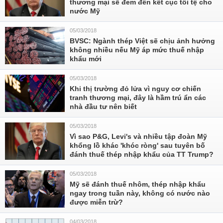
thương mại sẽ đem đến kết cục tồi tệ cho
nước Mỹ
05/03/2018
BVSC: Ngành thép Việt sẽ chịu ảnh hưởng
không nhiều nếu Mỹ áp mức thuế nhập
khẩu mới
05/03/2018
Khi thị trường đỏ lửa vì nguy cơ chiến
tranh thương mại, đây là hầm trú ẩn các
nhà đầu tư nên biết
05/03/2018
Vì sao P&G, Levi's và nhiều tập đoàn Mỹ
khổng lồ khác 'khóc ròng' sau tuyên bố
đánh thuế thép nhập khẩu của TT Trump?
05/03/2018
Mỹ sẽ đánh thuế nhôm, thép nhập khẩu
ngay trong tuần này, không có nước nào
được miễn trừ?
04/03/2018