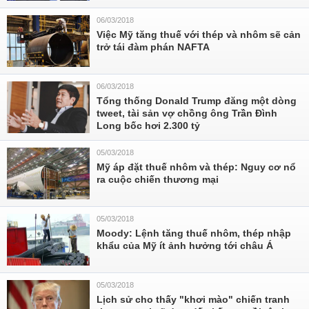
06/03/2018
Việc Mỹ tăng thuế với thép và nhôm sẽ cản
trở tái đàm phán NAFTA
06/03/2018
Tổng thống Donald Trump đăng một dòng
tweet, tài sản vợ chồng ông Trần Đình
Long bốc hơi 2.300 tỷ
05/03/2018
Mỹ áp đặt thuế nhôm và thép: Nguy cơ nổ
ra cuộc chiến thương mại
05/03/2018
Moody: Lệnh tăng thuế nhôm, thép nhập
khẩu của Mỹ ít ảnh hưởng tới châu Á
05/03/2018
Lịch sử cho thấy "khơi mào" chiến tranh