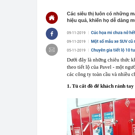
USD năm 202
00:04
Cựu vương ngà
tăng từ 0 lên 
Các siêu thị luôn có những 
hiệu quả, khiến họ dễ dàng m
00:04
Đúng 15 ngày 
trọng
Cúc họa mi chưa nở hết,
09-11-2019
00:03
Vietcap gọi t
Một số mẫu xe SUV cũ n
00:03
Trung Quốc tu
09-11-2019
giới siêu giàu
Chuyên gia tiết lộ 10 
05-11-2019
00:02
Một cổ phiếu H
quý 2 đột biến
Dưới đây là những chiêu thức kh
theo tiết lộ của Pavel - một ng
00:02
Vinpearl cần 
đến từ đâu?
các công ty toàn cầu và nhiều c
00:02
Agriseco gọi 
1. Tủ cất đồ để khách rảnh ta
00:01
Không chỉ lãi 
ngay sau khi 
Gòn?
00:01
Công ty may c
Nhận trẻ từ 12
00:01
“Gà đẻ trứng
năm nay, lợi 