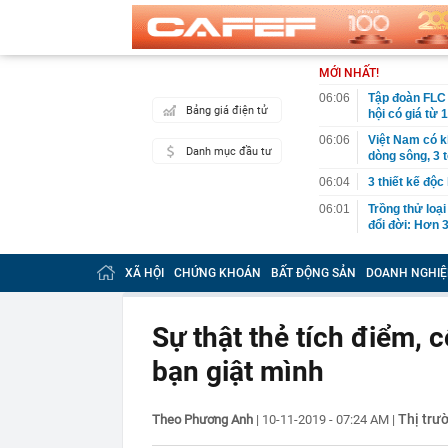
MỚI NHẤT!
06:06
Tập đoàn FLC 
Bảng giá điện tử
hội có giá từ 
06:06
Việt Nam có k
Danh mục đầu tư
dòng sông, 3 
06:04
3 thiết kế độc
06:01
Trồng thử loại
đổi đời: Hơn 
05:34
Vì sao ăn ch
XÃ HỘI
CHỨNG KHOÁN
BẤT ĐỘNG SẢN
DOANH NGHIỆ
00:40
Việt Nam có 1
năm: Từng chi 
nước, được tạ
Sự thật thẻ tích điểm, 
00:37
Việt Nam có đ
quyên đẹp bậc
bạn giật mình
00:27
Khởi tố 7 cán
00:26
Chữ ký của nữ
Thị trư
Theo Phương Anh
|
10-11-2019 - 07:24 AM
|
00:07
Honda lỗ 10 t