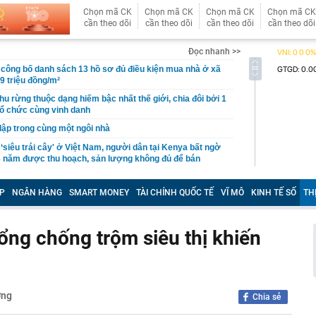
Chọn mã CK
Chọn mã CK
Chọn mã CK
Chọn mã CK
cần theo dõi
cần theo dõi
cần theo dõi
cần theo dõi
Đọc nhanh >>
công bố danh sách 13 hồ sơ đủ điều kiện mua nhà ở xã
19 triệu đồng/m²
hu rừng thuộc dạng hiếm bậc nhất thế giới, chia đôi bởi 1
tổ chức cùng vinh danh
 lập trong cùng một ngôi nhà
 ‘siêu trái cây' ở Việt Nam, người dân tại Kenya bất ngờ
3 năm được thu hoạch, sản lượng không đủ để bán
uối xong KHÔNG NÊN vứt vỏ?
P
NGÂN HÀNG
SMART MONEY
TÀI CHÍNH QUỐC TẾ
VĨ MÔ
KINH TẾ SỐ
TH
 bệnh viện đạt doanh thu gần 1.000 tỷ đồng chỉ trong nửa
gần 200 tỷ đưa công nghệ tiên tiến nhất thế giới về
p chí Mỹ vinh danh
cổng chống trộm siêu thị khiến
ỉnh núi ít người biết cao hơn 3.000 m: Sở hữu rừng đỗ
 nhất Tây Bắc, mùa đông phủ băng giá trắng xóa
 bộ trạm y tế ở Đắk Lắk
 Chủ tịch xinh đẹp sinh năm 1999 ra sao?
ờng
Chia sẻ
ỷ USD từ xe điện năm 2025-2026, ước tính lỗ thêm 3,3 tỷ