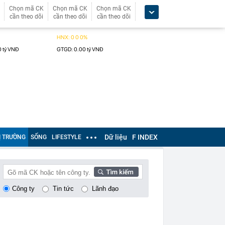
Chọn mã CK
Chọn mã CK
Chọn mã CK
cần theo dõi
cần theo dõi
cần theo dõi
Dữ liệu
F INDEX
Ị TRƯỜNG
SỐNG
LIFESTYLE
Công ty
Tin tức
Lãnh đạo