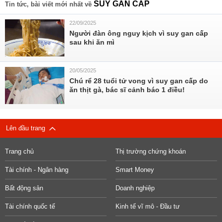
SUY GAN CẤP
Tin tức, bài viết mới nhất về
22/09/2025
Người đàn ông nguy kịch vì suy gan cấp
sau khi ăn mì
20/05/2025
Chú rể 28 tuổi tử vong vì suy gan cấp do
ăn thịt gà, bác sĩ cảnh báo 1 điều!
Lên đầu trang
Trang chủ
Thị trường chứng khoán
Tài chính - Ngân hàng
Smart Money
Bất động sản
Doanh nghiệp
Tài chính quốc tế
Kinh tế vĩ mô - Đầu tư