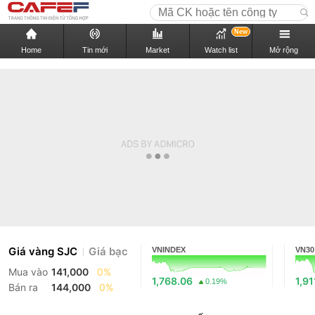
New
Home
Tin mới
Market
Watch list
Mở rộng
Giá vàng SJC
Giá bạc
VNINDEX
VN30
Mua vào
141,000
0%
1,768.06
1,91
0.19%
Bán ra
144,000
0%