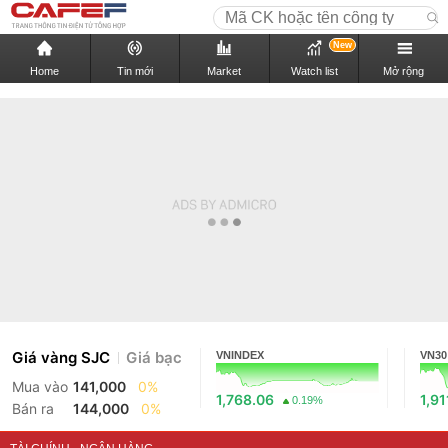
New
Home
Tin mới
Market
Watch list
Mở rộng
Giá vàng SJC
Giá bạc
VNINDEX
VN30
Mua vào
141,000
0%
1,768.06
1,91
0.19%
Bán ra
144,000
0%