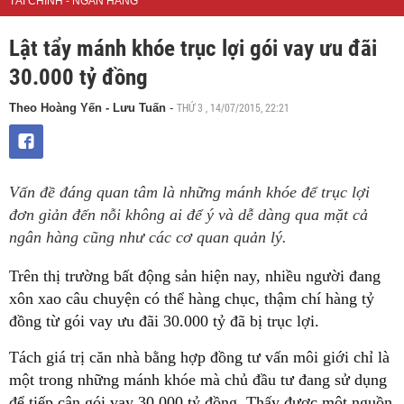
TÀI CHÍNH - NGÂN HÀNG
Lật tẩy mánh khóe trục lợi gói vay ưu đãi
30.000 tỷ đồng
THỨ 3 , 14/07/2015, 22:21
Theo Hoàng Yến - Lưu Tuấn
-
Vấn đề đáng quan tâm là những mánh khóe để trục lợi
đơn giản đến nỗi không ai để ý và dễ dàng qua mặt cả
ngân hàng cũng như các cơ quan quản lý.
Trên thị trường bất động sản hiện nay, nhiều người đang
xôn xao câu chuyện có thể hàng chục, thậm chí hàng tỷ
đồng từ gói vay ưu đãi 30.000 tỷ đã bị trục lợi.
Tách giá trị căn nhà bằng hợp đồng tư vấn môi giới chỉ là
một trong những mánh khóe mà chủ đầu tư đang sử dụng
để tiếp cận gói vay 30.000 tỷ đồng. Thấy được một nguồn