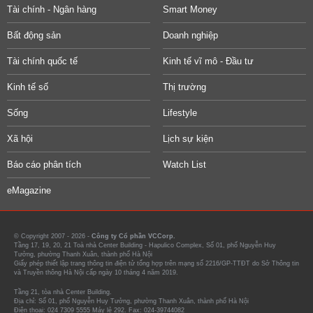
Tài chính - Ngân hàng
Smart Money
Bất động sản
Doanh nghiệp
Tài chính quốc tế
Kinh tế vĩ mô - Đầu tư
Kinh tế số
Thị trường
Sống
Lifestyle
Xã hội
Lịch sự kiện
Báo cáo phân tích
Watch List
eMagazine
© Copyright 2007 - 2026 -
Công ty Cổ phần VCCorp.
Tầng 17, 19, 20, 21 Toà nhà Center Building - Hapulico Complex, Số 01, phố Nguyễn Huy
Tưởng, phường Thanh Xuân, thành phố Hà Nội
Giấy phép thiết lập trang thông tin điện tử tổng hợp trên mạng số 2216/GP-TTĐT do Sở Thông tin
và Truyền thông Hà Nội cấp ngày 10 tháng 4 năm 2019.
Tầng 21, tòa nhà Center Building.
Địa chỉ: Số 01, phố Nguyễn Huy Tưởng, phường Thanh Xuân, thành phố Hà Nội
Điện thoại: 024 7309 5555 Máy lẻ 292. Fax: 024-39744082