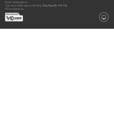
Email: info@cafef.vn
Chịu trách nhiệm quản lý nội dung:
Ông Nguyễn Thế Tân
Hỗ trợ quảng cáo :