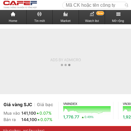
New
Home
Tin mới
Market
Watch list
Mở rộng
Giá vàng SJC
Giá bạc
VNINDEX
VN30
Mua vào
141,100
0.07%
1,776.77
1,92
0.49%
Bán ra
144,100
0.07%