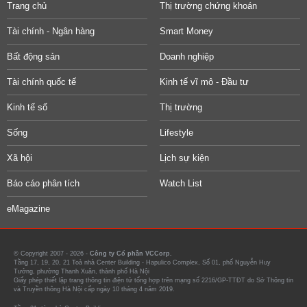
Trang chủ
Thị trường chứng khoán
Tài chính - Ngân hàng
Smart Money
Bất động sản
Doanh nghiệp
Tài chính quốc tế
Kinh tế vĩ mô - Đầu tư
Kinh tế số
Thị trường
Sống
Lifestyle
Xã hội
Lịch sự kiện
Báo cáo phân tích
Watch List
eMagazine
© Copyright 2007 - 2026 -
Công ty Cổ phần VCCorp.
Tầng 17, 19, 20, 21 Toà nhà Center Building - Hapulico Complex, Số 01, phố Nguyễn Huy
Tưởng, phường Thanh Xuân, thành phố Hà Nội
Giấy phép thiết lập trang thông tin điện tử tổng hợp trên mạng số 2216/GP-TTĐT do Sở Thông tin
và Truyền thông Hà Nội cấp ngày 10 tháng 4 năm 2019.