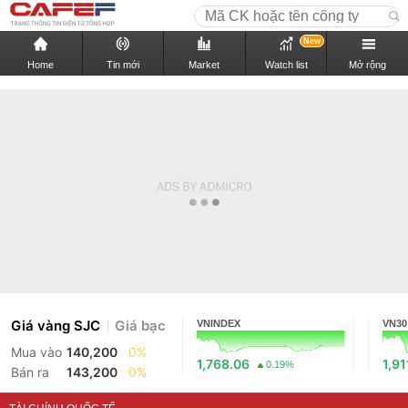
New
Home
Tin mới
Market
Watch list
Mở rộng
Giá vàng SJC
Giá bạc
VNINDEX
VN30
Mua vào
140,200
0%
1,768.06
1,91
0.19%
Bán ra
143,200
0%