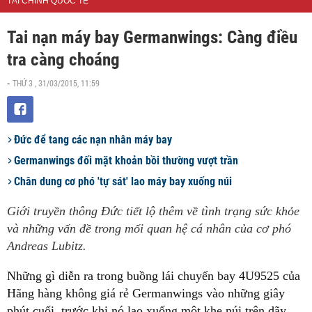
TÀI CHÍNH QUỐC TẾ
Tai nạn máy bay Germanwings: Càng điều
tra càng choáng
THỨ 3 , 31/03/2015, 11:59
-
​Đức để tang các nạn nhân máy bay
Germanwings đối mặt khoản bồi thường vượt trần
Chân dung cơ phó 'tự sát' lao máy bay xuống núi
Giới truyền thông Đức tiết lộ thêm về tình trạng sức khỏe
và những vấn đề trong mối quan hệ cá nhân của cơ phó
Andreas Lubitz.
Những gì diễn ra trong buồng lái chuyến bay 4U9525 của
Hãng hàng không giá rẻ Germanwings vào những giây
phút cuối, trước khi nó lao xuống một khe núi trên dãy