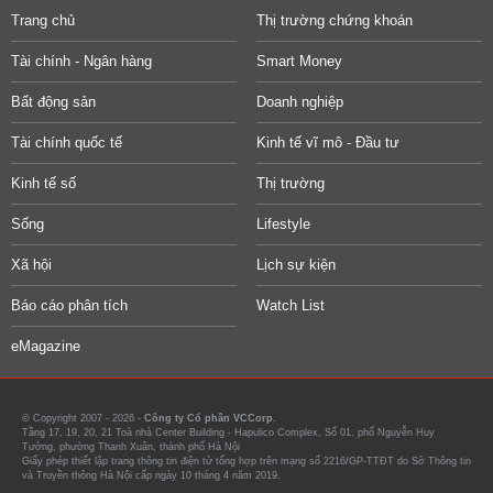
Trang chủ
Thị trường chứng khoán
Tài chính - Ngân hàng
Smart Money
Bất động sản
Doanh nghiệp
Tài chính quốc tế
Kinh tế vĩ mô - Đầu tư
Kinh tế số
Thị trường
Sống
Lifestyle
Xã hội
Lịch sự kiện
Báo cáo phân tích
Watch List
eMagazine
© Copyright 2007 - 2026 -
Công ty Cổ phần VCCorp.
Tầng 17, 19, 20, 21 Toà nhà Center Building - Hapulico Complex, Số 01, phố Nguyễn Huy
Tưởng, phường Thanh Xuân, thành phố Hà Nội
Giấy phép thiết lập trang thông tin điện tử tổng hợp trên mạng số 2216/GP-TTĐT do Sở Thông tin
và Truyền thông Hà Nội cấp ngày 10 tháng 4 năm 2019.