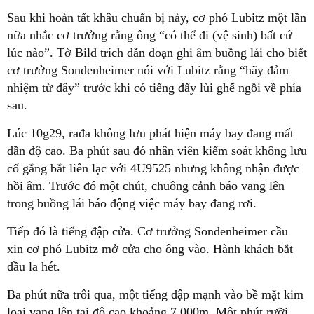
Sau khi hoàn tất khâu chuẩn bị này, cơ phó Lubitz một lần
nữa nhắc cơ trưởng rằng ông “có thể đi (vệ sinh) bất cứ
lúc nào”. Tờ Bild trích dẫn đoạn ghi âm buồng lái cho biết
cơ trưởng Sondenheimer nói với Lubitz rằng “hãy đảm
nhiệm từ đây” trước khi có tiếng đẩy lùi ghế ngồi về phía
sau.
Lúc 10g29, rađa không lưu phát hiện máy bay đang mất
dần độ cao. Ba phút sau đó nhân viên kiểm soát không lưu
cố gắng bắt liên lạc với 4U9525 nhưng không nhận được
hồi âm. Trước đó một chút, chuông cảnh báo vang lên
trong buồng lái báo động việc máy bay đang rơi.
Tiếp đó là tiếng đập cửa. Cơ trưởng Sondenheimer cầu
xin cơ phó Lubitz mở cửa cho ông vào. Hành khách bắt
đầu la hét.
Ba phút nữa trôi qua, một tiếng đập mạnh vào bề mặt kim
loại vang lên tại độ cao khoảng 7.000m. Một phút rưỡi