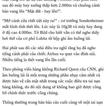
sau đó máy bay xuống thấp hơn 2.000m và chuông cảnh
báo vang lên “Mặt đất - bay lên!”.
“Mở cánh cửa chết tiệt này ra!” - cơ trưởng Sondenheimer
mất bình tĩnh thét lên. Lúc này là 10g38 và máy bay đang
ở độ cao 4.000m. Tờ Bild cho biết vẫn có thể nghe thấy
hơi thở của cơ phó Lubitz từ hộp ghi âm buồng lái.
Hai phút sau đó các nhà điều tra nghĩ rằng họ đã nghe
tiếng cánh phải của chiếc Airbus va quẹt vào đỉnh núi.
Nhiều tiếng la thét vang lên lần cuối.
Theo phóng viên hàng không Richard Quest của CNN, ghi
âm buồng lái là một trong những phần nhạy cảm nhất và
được bảo vệ cẩn mật nhất trong các cuộc điều tra tai nạn
hàng không, do đó nội dung sẽ không bao giờ được công
bố chính thức trước công chúng.
Thông thường trong bản báo cáo cuối cùng về một tai nạn