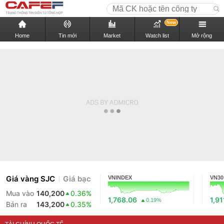
New
Home
Tin mới
Market
Watch list
Mở rộng
Giá vàng SJC
Giá bạc
VNINDEX
VN30
Mua vào
140,200
0.36%
1,768.06
1,91
0.19%
Bán ra
143,200
0.35%