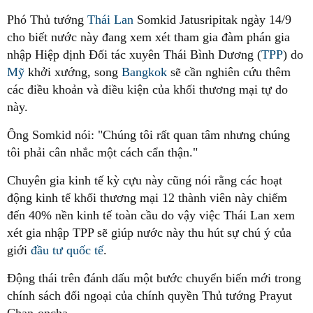
Phó Thủ tướng
Thái Lan
Somkid Jatusripitak ngày 14/9
cho biết nước này đang xem xét tham gia đàm phán gia
nhập Hiệp định Đối tác xuyên Thái Bình Dương (
TPP
) do
Mỹ
khởi xướng, song
Bangkok
sẽ cần nghiên cứu thêm
các điều khoản và điều kiện của khối thương mại tự do
này.
Ông Somkid nói: "Chúng tôi rất quan tâm nhưng chúng
tôi phải cân nhắc một cách cẩn thận."
Chuyên gia kinh tế kỳ cựu này cũng nói rằng các hoạt
động kinh tế khối thương mại 12 thành viên này chiếm
đến 40% nền kinh tế toàn cầu do vậy việc Thái Lan xem
xét gia nhập TPP sẽ giúp nước này thu hút sự chú ý của
giới
đầu tư quốc tế
.
Động thái trên đánh dấu một bước chuyển biến mới trong
chính sách đối ngoại của chính quyền Thủ tướng Prayut