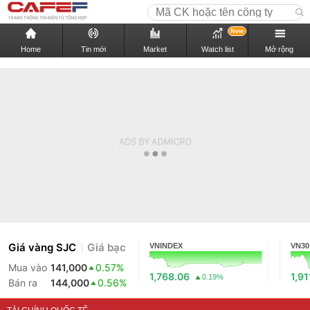
New
Home
Tin mới
Market
Watch list
Mở rộng
Giá vàng SJC
Giá bạc
VNINDEX
VN30
Mua vào
141,000
0.57%
1,768.06
1,91
0.19%
Bán ra
144,000
0.56%