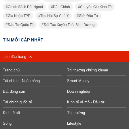
Chính Sách Đối Ngoại
Đảo Chính
Chuyên Gia Kinh Tế
Gia Nhập TPP
Thu Hút Sự Chú Ý
Giới Đầu Tư
Đầu Tư Quốc Tế
Đối Tác Xuyên Thái Bình Dương
TIN MỚI CẬP NHẬT
Lên đầu trang
Trang chủ
Thị trường chứng khoán
Tài chính - Ngân hàng
Smart Money
Bất động sản
Doanh nghiệp
Tài chính quốc tế
Kinh tế vĩ mô - Đầu tư
Kinh tế số
Thị trường
Sống
Lifestyle