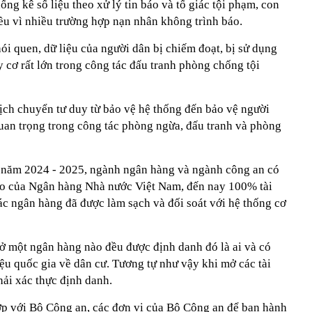
ống kê số liệu theo xử lý tin báo và tố giác tội phạm, con
hiều vì nhiều trường hợp nạn nhân không trình báo.
i quen, dữ liệu của người dân bị chiếm đoạt, bị sử dụng
y cơ rất lớn trong công tác đấu tranh phòng chống tội
ịch chuyển tư duy từ bảo vệ hệ thống đến bảo vệ người
uan trọng trong công tác phòng ngừa, đấu tranh và phòng
à năm 2024 - 2025, ngành ngân hàng và ngành công an có
cáo của Ngân hàng Nhà nước Việt Nam, đến nay 100% tài
ác ngân hàng đã được làm sạch và đối soát với hệ thống cơ
 ở một ngân hàng nào đều được định danh đó là ai và có
liệu quốc gia về dân cư. Tương tự như vậy khi mở các tài
ải xác thực định danh.
p với Bộ Công an, các đơn vị của Bộ Công an để ban hành