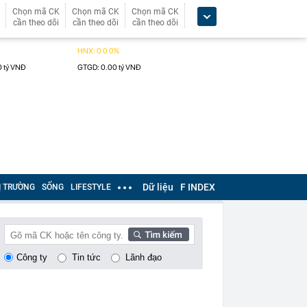
Chọn mã CK
Chọn mã CK
Chọn mã CK
cần theo dõi
cần theo dõi
cần theo dõi
Dữ liệu
F INDEX
Ị TRƯỜNG
SỐNG
LIFESTYLE
Công ty
Tin tức
Lãnh đạo