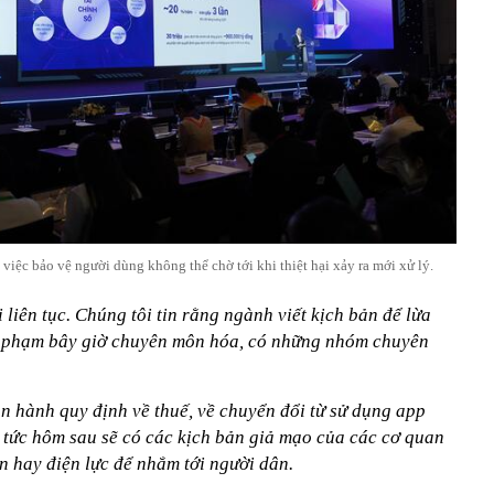
iệc bảo vệ người dùng không thể chờ tới khi thiệt hại xảy ra mới xử lý.
 liên tục. Chúng tôi tin rằng ngành viết kịch bản để lừa
ội phạm bây giờ chuyên môn hóa, có những nhóm chuyên
 hành quy định về thuế, về chuyển đổi từ sử dụng app
p tức hôm sau sẽ có các kịch bản giả mạo của các cơ quan
 hay điện lực để nhắm tới người dân.