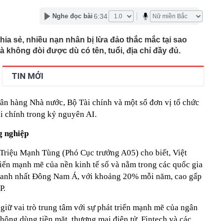
rí dự kiến xây hầm xuyên núi Tam Đảo
6:34
Nghe đọc bài
 tỷ từ bán vé số, công ty xổ số chi trả thưởng thế nào?
Vũ Thị Thanh SN 2003 và Vi Thị Hòe SN 2004
ia sẻ, nhiều nạn nhân bị lừa đảo thắc mắc tại sao
không đòi được dù có tên, tuổi, địa chỉ đầy đủ.
cướp đi sinh mạng của 500.000 người: Sức gió tới
hảm kịch khí tượng tàn khốc nhất từng được ghi nhận
TIN MỚI
rồi cũng để cho con": Lời khuyên khiến nhiều cha mẹ
khi về già
c gửi lời tạm biệt tới khán giả
n hàng Nhà nước, Bộ Tài chính và một số đơn vị tổ chức
ài chính trong kỷ nguyên AI.
 lãi suất tiết kiệm: Có ngân hàng lớn niêm yết 6%
rả tới 9%/năm
g nghiệp
 Bộ sẽ có mưa to đến rất to
cứ đụng tay là ra hit, phim có thể chưa xem nhưng nhạc
ĩ Triệu Mạnh Tùng (Phó Cục trưởng A05) cho biết, Việt
ộc lòng
iển mạnh mẽ của nền kinh tế số và nằm trong các quốc gia
 nhanh nhất Đông Nam Á, với khoảng 20% mỗi năm, cao gấp
P.
ố giữ vai trò trung tâm với sự phát triển mạnh mẽ của ngân
không dùng tiền mặt, thương mại điện tử, Fintech và các