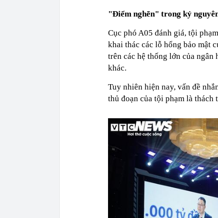
"Điểm nghẽn" trong kỷ nguyê
Cục phó A05 đánh giá, tội phạm
khai thác các lỗ hổng bảo mật củ
trên các hệ thống lớn của ngân
khác.
Tuy nhiên hiện nay, vấn đề nhắm
thủ đoạn của tội phạm là thách t