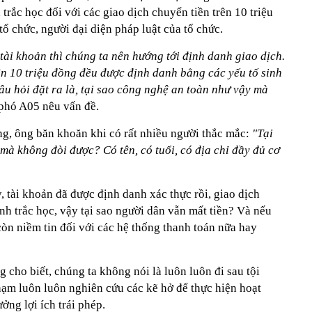
 trắc học đối với các giao dịch chuyển tiền trên 10 triệu
tổ chức, người đại diện pháp luật của tổ chức.
tài khoản thì chúng ta nên hướng tới định danh giao dịch.
rên 10 triệu đồng đều được định danh bằng các yếu tố sinh
câu hỏi đặt ra là, tại sao công nghệ an toàn như vậy mà
 phó A05 nêu vấn đề.
g, ông băn khoăn khi có rất nhiều người thắc mắc:
"Tại
mà không đòi được? Có tên, có tuổi, có địa chỉ đầy đủ cơ
 tài khoản đã được định danh xác thực rồi, giao dịch
inh trắc học, vậy tại sao người dân vẫn mất tiền? Và nếu
còn niềm tin đối với các hệ thống thanh toán nữa hay
 cho biết, chúng ta không nói là luôn luôn đi sau tội
hạm luôn luôn nghiên cứu các kẽ hở để thực hiện hoạt
ng lợi ích trái phép.