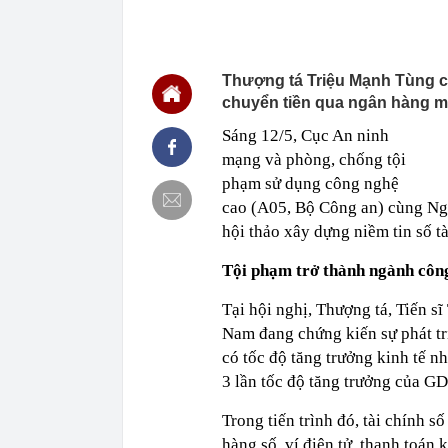
21:57
Cận cảnh vị t
21:52
Thu chục nghìn
21:45
Bắt khẩn cấp 
Thượng tá Triệu Mạnh Tùng ch
chuyển tiền qua ngân hàng mà 
21:43
Một siêu bão 
240km/h, là t
Sáng 12/5, Cục An ninh
trong lịch sử
mạng và phòng, chống tội
21:34
"Tiền làm ra 
thiếu an toàn 
phạm sử dụng công nghệ
21:23
NSƯT Thành Lộ
cao (A05, Bộ Công an) cùng Ngâ
hội thảo xây dựng niềm tin số t
21:18
Cuộc đua ngầm
nhưng thực t
Tội phạm trở thành ngành côn
21:18
Sáng mai, Bắc
21:17
Nghệ sĩ Việt 
Tại hội nghị, Thượng tá, Tiến s
chắc chắn thu
Nam đang chứng kiến sự phát tr
có tốc độ tăng trưởng kinh tế
3 lần tốc độ tăng trưởng của GD
Trong tiến trình đó, tài chính s
hàng số, ví điện tử, thanh toán 