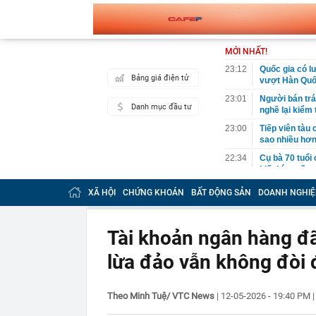
MỚI NHẤT!
23:12
Quốc gia có l
Bảng giá điện tử
vượt Hàn Quốc
23:01
Người bán trá
Danh mục đầu tư
nghề lại kiểm 
23:00
Tiếp viên tàu
sao nhiều hơn
22:34
Cụ bà 70 tuổi
biết bí quyết
22:34
Ngôi nhà chứ
XÃ HỘI
CHỨNG KHOÁN
BẤT ĐỘNG SẢN
DOANH NGHIỆ
22:31
Giá vàng vượt
22:30
Một doanh ngh
Tài khoản ngân hàng đã
22:08
Lời khuyên ch
lừa đảo vẫn không đòi 
22:06
Nga được cho 
có thể bị khoé
22:00
2 bộ phận của 
Theo Minh Tuệ/ VTC News
|
12-05-2026 - 19:40 PM
22:00
'Nam thần ngô