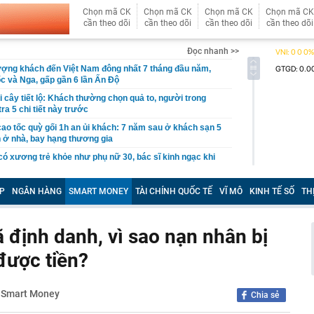
Chọn mã CK
Chọn mã CK
Chọn mã CK
Chọn mã CK
cần theo dõi
cần theo dõi
cần theo dõi
cần theo dõi
Đọc nhanh >>
ượng khách đến Việt Nam đông nhất 7 tháng đầu năm,
 và Nga, gấp gần 6 lần Ấn Độ
i cây tiết lộ: Khách thường chọn quả to, người trong
tra 5 chi tiết này trước
 cao tốc quỳ gối 1h an ủi khách: 7 năm sau ở khách sạn 5
 ở nhà, bay hạng thương gia
 có xương trẻ khỏe như phụ nữ 30, bác sĩ kinh ngạc khi
a đựng tâm huyết của NSND Tự Long
P
NGÂN HÀNG
SMART MONEY
TÀI CHÍNH QUỐC TẾ
VĨ MÔ
KINH TẾ SỐ
TH
 4.300 USD/ounce, chuyên gia dự báo đỉnh mới
iệp dầu khí đem hơn 42.200 tỷ đồng gửi ngân hàng
 định danh, vì sao nạn nhân bị
o những người không rút điện ấm siêu tốc trước khi ngủ
được tiền?
là có thêm "lá bài" từ Triều Tiên: Điểm yếu của Ukraine
t sâu?
cá tích tụ độc nhiều bậc nhất
Smart Money
|
Chia sẻ
n tình' từng làm nghề giao báo, U60 vẫn như thanh niên