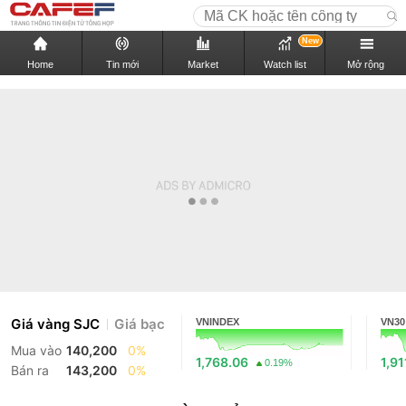
New
Home
Tin mới
Market
Watch list
Mở rộng
Giá vàng SJC
Giá bạc
VNINDEX
VN30
Mua vào
140,200
0%
1,768.06
1,91
0.19%
Bán ra
143,200
0%