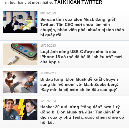
TÀI KHOẢN TWITTER
Tin tức, bài viết mới nhất về
08/09/2023
Sự cảm tính của Elon Musk đang ‘giết’
Twitter: Tân CEO mới chưa làm nên
chuyện, nhân viên phải chuẩn bị tinh thần
bị quấy rối
18/08/2023
Loạt ảnh cổng USB-C được cho là của
iPhone 15 có thể đã hé lộ "chiêu trò" mới
của Apple
11/08/2023
Bị đau lưng, Elon Musk đề xuất chuyển
sang thi ‘võ mồm’ với Mark Zuckerberg:
‘Đây mới là bộ môn chiến đấu cao quý’
12/07/2023
Hacker 20 tuổi từng "tống tiền" hơn 1 tỷ
đồng bị Elon Musk trả đũa: Tìm đến kình
địch của tỷ phú Tesla, cuộc chiến chưa có
hồi kết