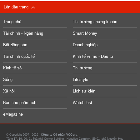
Lên đầu trang
Trang chủ
Thị trường chứng khoán
Tài chính - Ngân hàng
Smart Money
Bất động sản
Doanh nghiệp
Tài chính quốc tế
Kinh tế vĩ mô - Đầu tư
Kinh tế số
Thị trường
Sống
Lifestyle
Xã hội
Lịch sự kiện
Báo cáo phân tích
Watch List
eMagazine
© Copyright 2007 - 2026 -
Công ty Cổ phần VCCorp.
Tầng 17, 19, 20, 21 Toà nhà Center Building - Hapulico Complex, Số 01, phố Nguyễn Huy