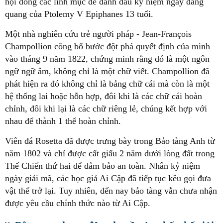
hội đồng các linh mục để đánh dấu kỷ niệm ngày đăng
quang của Ptolemy V Epiphanes 13 tuổi.
Một nhà nghiên cứu trẻ người pháp - Jean-François
Champollion công bố bước đột phá quyết định của mình
vào tháng 9 năm 1822, chứng minh rằng đó là một ngôn
ngữ ngữ âm, không chỉ là một chữ viết. Champollion đã
phát hiện ra đó không chỉ là bảng chữ cái mà còn là một
hệ thống lai hoặc hỗn hợp, đôi khi là các chữ cái hoàn
chỉnh, đôi khi lại là các chữ riêng lẻ, chúng kết hợp với
nhau để thành 1 thể hoàn chỉnh.
Viên đá Rosetta đã được trưng bày trong Bảo tàng Anh từ
năm 1802 và chỉ được cất giấu 2 năm dưới lòng đất trong
Thế Chiến thứ hai để đảm bảo an toàn. Nhân kỷ niệm
ngày giải mã, các học giả Ai Cập đã tiếp tục kêu gọi đưa
vật thể trở lại. Tuy nhiên, đến nay bảo tàng vẫn chưa nhận
được yêu cầu chính thức nào từ Ai Cập.