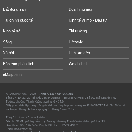
Bất động sản
Doanh nghiệp
Tài chính quốc tế
Kinh tế vĩ mô - Đầu tư
Kinh tế số
Thị trường
Sống
Lifestyle
Xã hội
Lịch sự kiện
Báo cáo phân tích
Watch List
eMagazine
© Copyright 2007 - 2026 -
Công ty Cổ phần VCCorp.
Tầng 17, 19, 20, 21 Toà nhà Center Building - Hapulico Complex, Số 01, phố Nguyễn Huy
Tưởng, phường Thanh Xuân, thành phố Hà Nội
Giấy phép thiết lập trang thông tin điện tử tổng hợp trên mạng số 2216/GP-TTĐT do Sở Thông tin
và Truyền thông Hà Nội cấp ngày 10 tháng 4 năm 2019.
Tầng 21, tòa nhà Center Building.
Địa chỉ: Số 01, phố Nguyễn Huy Tưởng, phường Thanh Xuân, thành phố Hà Nội
Điện thoại: 024 7309 5555 Máy lẻ 292. Fax: 024-39744082
Email: info@cafef.vn