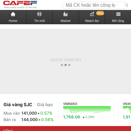
New
Home
Tin mới
Market
Watch list
Mở rộng
Giá vàng SJC
Giá bạc
VNINDEX
VN30
Mua vào
141,000
0.57%
1,768.06
1,91
0.19%
Bán ra
144,000
0.56%