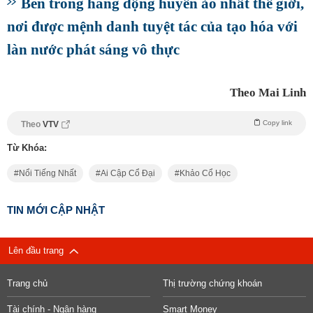
Bên trong hang động huyền ảo nhất thế giới,
nơi được mệnh danh tuyệt tác của tạo hóa với
làn nước phát sáng vô thực
Theo Mai Linh
Copy link
Theo
VTV
Từ Khóa:
Nổi Tiếng Nhất
Ai Cập Cổ Đại
Khảo Cổ Học
TIN MỚI CẬP NHẬT
Lên đầu trang
Trang chủ
Thị trường chứng khoán
Tài chính - Ngân hàng
Smart Money