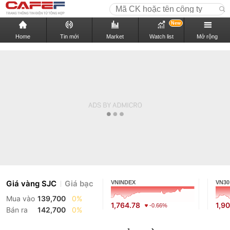
New
Home
Tin mới
Market
Watch list
Mở rộng
Giá vàng SJC
Giá bạc
VNINDEX
VN30
Mua vào
139,700
0%
1,764.78
1,9
-0.66%
Bán ra
142,700
0%