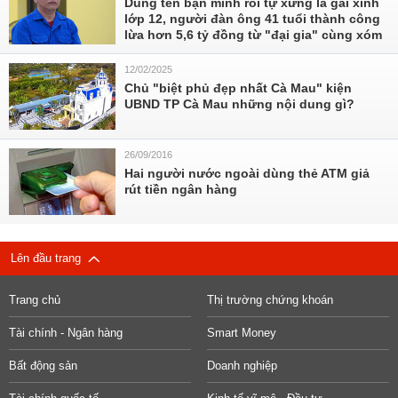
Dùng tên bạn mình rồi tự xưng là gái xinh
lớp 12, người đàn ông 41 tuổi thành công
lừa hơn 5,6 tỷ đồng từ "đại gia" cùng xóm
12/02/2025
Chủ "biệt phủ đẹp nhất Cà Mau" kiện
UBND TP Cà Mau những nội dung gì?
26/09/2016
Hai người nước ngoài dùng thẻ ATM giả
rút tiền ngân hàng
Lên đầu trang
Trang chủ
Thị trường chứng khoán
Tài chính - Ngân hàng
Smart Money
Bất động sản
Doanh nghiệp