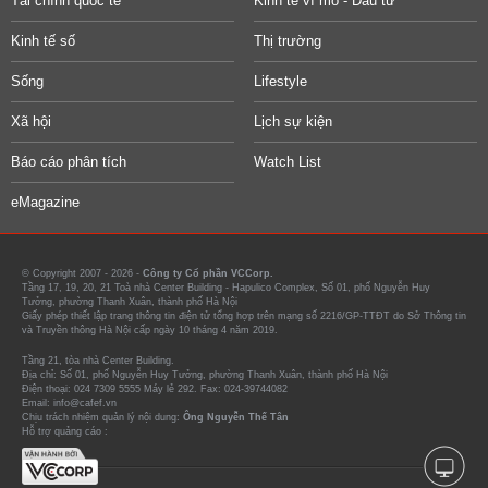
Tài chính quốc tế
Kinh tế vĩ mô - Đầu tư
Kinh tế số
Thị trường
Sống
Lifestyle
Xã hội
Lịch sự kiện
Báo cáo phân tích
Watch List
eMagazine
© Copyright 2007 - 2026 -
Công ty Cổ phần VCCorp.
Tầng 17, 19, 20, 21 Toà nhà Center Building - Hapulico Complex, Số 01, phố Nguyễn Huy
Tưởng, phường Thanh Xuân, thành phố Hà Nội
Giấy phép thiết lập trang thông tin điện tử tổng hợp trên mạng số 2216/GP-TTĐT do Sở Thông tin
và Truyền thông Hà Nội cấp ngày 10 tháng 4 năm 2019.
Tầng 21, tòa nhà Center Building.
Địa chỉ: Số 01, phố Nguyễn Huy Tưởng, phường Thanh Xuân, thành phố Hà Nội
Điện thoại: 024 7309 5555 Máy lẻ 292. Fax: 024-39744082
Email: info@cafef.vn
Chịu trách nhiệm quản lý nội dung:
Ông Nguyễn Thế Tân
Hỗ trợ quảng cáo :