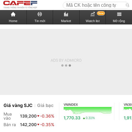
New
Home
Tin mới
Market
Watch list
Mở rộng
Giá vàng SJC
Giá bạc
VNINDEX
VN30
Mua
139,200
-0.36%
1,770.33
1,91
vào
0.31%
Bán ra
142,200
-0.35%