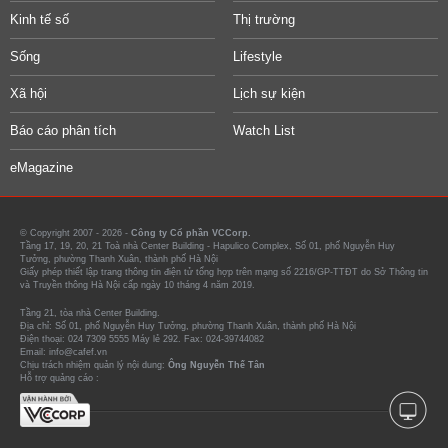
Kinh tế số
Thị trường
Sống
Lifestyle
Xã hội
Lịch sự kiện
Báo cáo phân tích
Watch List
eMagazine
© Copyright 2007 - 2026 -
Công ty Cổ phần VCCorp.
Tầng 17, 19, 20, 21 Toà nhà Center Building - Hapulico Complex, Số 01, phố Nguyễn Huy
Tưởng, phường Thanh Xuân, thành phố Hà Nội
Giấy phép thiết lập trang thông tin điện tử tổng hợp trên mạng số 2216/GP-TTĐT do Sở Thông tin
và Truyền thông Hà Nội cấp ngày 10 tháng 4 năm 2019.
Tầng 21, tòa nhà Center Building.
Địa chỉ: Số 01, phố Nguyễn Huy Tưởng, phường Thanh Xuân, thành phố Hà Nội
Điện thoại: 024 7309 5555 Máy lẻ 292. Fax: 024-39744082
Email: info@cafef.vn
Chịu trách nhiệm quản lý nội dung:
Ông Nguyễn Thế Tân
Hỗ trợ quảng cáo :