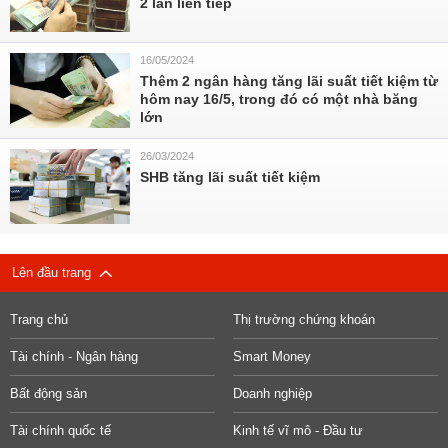
2 lần liên tiếp
16/05/2024
Thêm 2 ngân hàng tăng lãi suất tiết kiệm từ
hôm nay 16/5, trong đó có một nhà băng
lớn
26/03/2024
SHB tăng lãi suất tiết kiệm
Lên đầu trang
Trang chủ
Thị trường chứng khoán
Tài chính - Ngân hàng
Smart Money
Bất động sản
Doanh nghiệp
Tài chính quốc tế
Kinh tế vĩ mô - Đầu tư