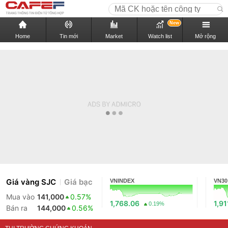
New
Home
Tin mới
Market
Watch list
Mở rộng
Giá vàng SJC
Giá bạc
VNINDEX
VN30
Mua vào
141,000
0.57%
1,768.06
1,91
0.19%
Bán ra
144,000
0.56%