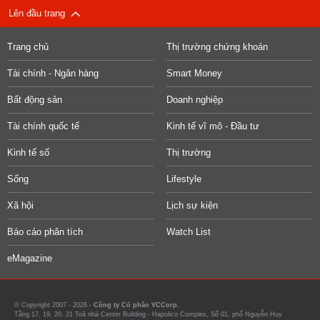
Lên đầu trang
Trang chủ
Thị trường chứng khoán
Tài chính - Ngân hàng
Smart Money
Bất động sản
Doanh nghiệp
Tài chính quốc tế
Kinh tế vĩ mô - Đầu tư
Kinh tế số
Thị trường
Sống
Lifestyle
Xã hội
Lịch sự kiện
Báo cáo phân tích
Watch List
eMagazine
© Copyright 2007 - 2026 -
Công ty Cổ phần VCCorp.
Tầng 17, 19, 20, 21 Toà nhà Center Building - Hapulico Complex, Số 01, phố Nguyễn Huy