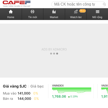
New
Home
Tin mới
Market
Watch list
Mở rộng
Giá vàng SJC
Giá bạc
VNINDEX
VN30
Mua vào
141,000
0%
1,768.06
1,91
0.19%
Bán ra
144,000
0%