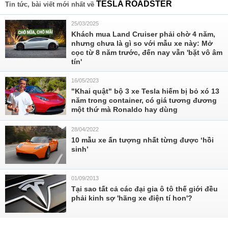
TESLA ROADSTER
Tin tức, bài viết mới nhất về
25/03/2025
Khách mua Land Cruiser phải chờ 4 năm,
nhưng chưa là gì so với mẫu xe này: Mở
cọc từ 8 năm trước, đến nay vẫn 'bặt vô âm
tín'
16/05/2023
"Khai quật" bộ 3 xe Tesla hiếm bị bỏ xó 13
năm trong container, có giá tương đương
một thứ mà Ronaldo hay dùng
28/04/2022
10 mẫu xe ấn tượng nhất từng được ‘hồi
sinh’
01/09/2013
Tại sao tất cả các đại gia ô tô thế giới đều
phải kinh sợ 'hãng xe điện tí hon'?