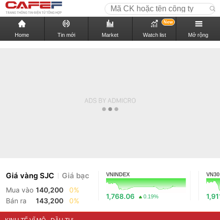
New
Home
Tin mới
Market
Watch list
Mở rộng
Giá vàng SJC
Giá bạc
VNINDEX
VN30
Mua vào
140,200
0%
1,768.06
1,91
0.19%
Bán ra
143,200
0%