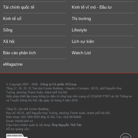
Tài chính quốc tế
Kinh tế vĩ mô - Đầu tư
Kinh tế số
Thị trường
Sống
Lifestyle
Xã hội
Lịch sự kiện
Báo cáo phân tích
Watch List
eMagazine
© Copyright 2007 - 2026 -
Công ty Cổ phần VCCorp.
Tầng 17, 19, 20, 21 Toà nhà Center Building - Hapulico Complex, Số 01, phố Nguyễn Huy
Tưởng, phường Thanh Xuân, thành phố Hà Nội
Giấy phép thiết lập trang thông tin điện tử tổng hợp trên mạng số 2216/GP-TTĐT do Sở Thông tin
và Truyền thông Hà Nội cấp ngày 10 tháng 4 năm 2019.
Tầng 21, tòa nhà Center Building.
Địa chỉ: Số 01, phố Nguyễn Huy Tưởng, phường Thanh Xuân, thành phố Hà Nội
Điện thoại: 024 7309 5555 Máy lẻ 292. Fax: 024-39744082
Email: info@cafef.vn
Chịu trách nhiệm quản lý nội dung:
Ông Nguyễn Thế Tân
Hỗ trợ quảng cáo :