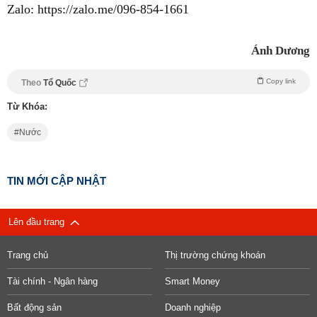
Zalo: https://zalo.me/096-854-1661
Ánh Dương
Copy link
Theo
Tổ Quốc
Từ Khóa:
Nước
TIN MỚI CẬP NHẬT
Lên đầu trang
Trang chủ
Thị trường chứng khoán
Tài chính - Ngân hàng
Smart Money
Bất động sản
Doanh nghiệp