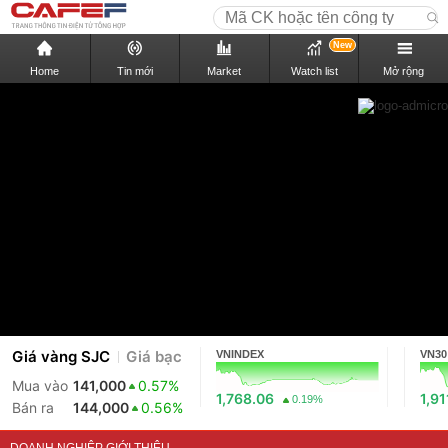
New
Home
Tin mới
Market
Watch list
Mở rộng
Giá vàng SJC
Giá bạc
VNINDEX
VN30
Mua vào
141,000
0.57%
1,768.06
1,91
0.19%
Bán ra
144,000
0.56%