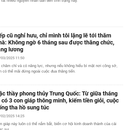
 rất nhiều nguyên nhân dẫn đến tình trạng này.
ếp cũ nghỉ hưu, chỉ mình tôi lặng lẽ tới thăm
hà: Không ngờ 6 tháng sau được thăng chức,
ăng lương
/03/2025 11:50
 chăm chỉ và có năng lực, nhưng nếu không hiểu bí mật nơi công sở,
n có thể mãi đứng ngoài cuộc đua thăng tiến.
ậc thầy phong thủy Trung Quốc: Từ giữa tháng
, có 3 con giáp thông minh, kiếm tiền giỏi, cuộc
ống tha hồ sung túc
/02/2025 14:25
n giáp này luôn có thể nắm bắt, biến cơ hội kinh doanh thành của cải
ực sự.