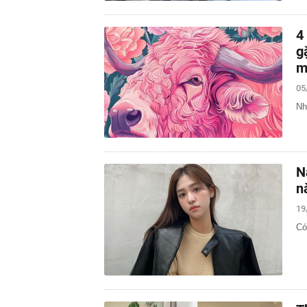
4
g
m
05
Nh
N
n
19
Có