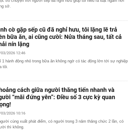
ộc trò chuyện với người sếp đã nghỉ hưu giúp tôi hiểu ra luật ngầm nơi
ng sở.
ình cờ gặp sếp cũ đã nghỉ hưu, tôi lặng lẽ trả
iền bữa ăn, ai cũng cười: Nửa tháng sau, tất cả
hải nín lặng
/03/2026 12:46
ỉ 1 hành động nhỏ trong bữa ăn không ngờ có tác động lớn tới sự nghiệp
a tôi.
hoảng cách giữa người thăng tiến nhanh và
gười “mãi đứng yên”: Điều số 3 cực kỳ quan
rọng!
/03/2026 10:16
người cùng xuất phát điểm, có người trong 3 năm thăng chức 2 lần, có
ười thì không.