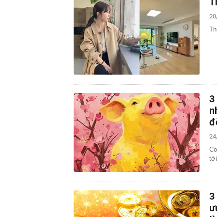
T
20
Th
3
n
đ
24
Co
tới
3
ư