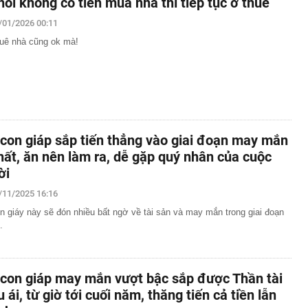
hôi không có tiền mua nhà thì tiếp tục ở thuê
/01/2026 00:11
uê nhà cũng ok mà!
 con giáp sắp tiến thẳng vào giai đoạn may mắn
hất, ăn nên làm ra, dễ gặp quý nhân của cuộc
ời
/11/2025 16:16
n giáy này sẽ đón nhiều bất ngờ về tài sản và may mắn trong giai đoạn
.
 con giáp may mắn vượt bậc sắp được Thần tài
u ái, từ giờ tới cuối năm, thăng tiến cả tiền lẫn