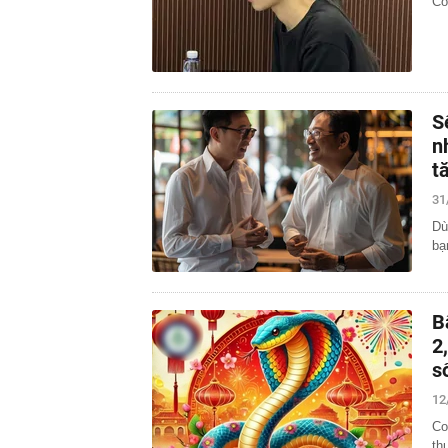
Có
S
n
t
31
Dù
bạ
B
2
s
12
Co
th