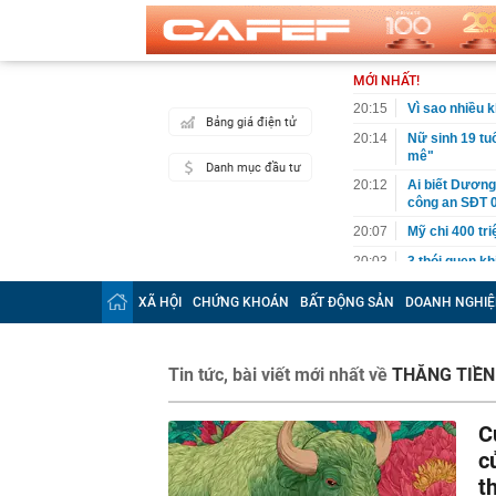
MỚI NHẤT!
20:15
Vì sao nhiều 
Bảng giá điện tử
20:14
Nữ sinh 19 tu
mê"
Danh mục đầu tư
20:12
Ai biết Dương
công an SĐT 
20:07
Mỹ chi 400 tr
20:03
3 thói quen k
19:50
Dàn sao Việt 
XÃ HỘI
CHỨNG KHOÁN
BẤT ĐỘNG SẢN
DOANH NGHIỆ
thành “chốn c
19:49
Tự uống 3 loạ
19:40
Ô tô biển Hà N
Tin tức, bài viết mới nhất về
THĂNG TIỀN
phạm tốc độ 2
19:35
Bữa ăn vợ nấ
C
19:32
Trung Quốc mở
c
thế mạnh của 
t
19:32
Britney Spear