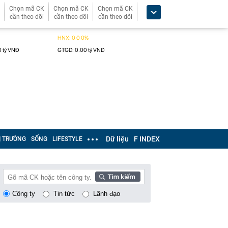
Chọn mã CK
Chọn mã CK
Chọn mã CK
cần theo dõi
cần theo dõi
cần theo dõi
Dữ liệu
F INDEX
Ị TRƯỜNG
SỐNG
LIFESTYLE
Công ty
Tin tức
Lãnh đạo