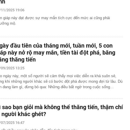
ình
/11/2025 19:06
n giáp này đạt được sự may mắn tích cực đến mức ai cũng phải
ưỡng mộ.
gày đầu tiên của tháng mới, tuần mới, 5 con
iáp này nở rộ may mắn, tiền tài đột phá, băng
ăng thăng tiến
/09/2025 13:25
o ngày này, một số người sẽ cảm thấy mọi việc diễn ra khá suôn sẻ,
ong khi những người khác sẽ có bước đột phá được mong đợi từ lâu. Dù
n đang làm gì, đừng bỏ qua: Những điều bất ngờ trong cuộc sống…
ì sao bạn giỏi mà không thể thăng tiến, thậm chí
ị người khác ghét?
/07/2025 16:47