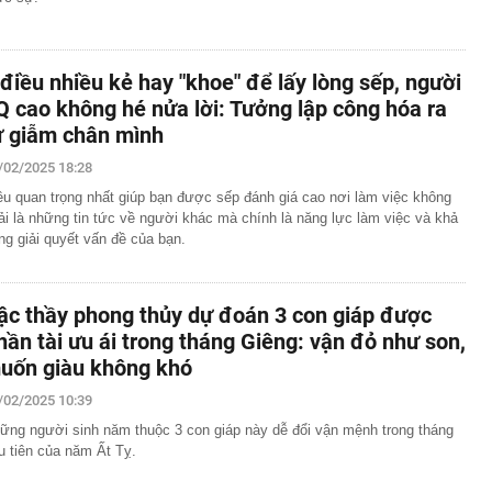
 điều nhiều kẻ hay "khoe" để lấy lòng sếp, người
Q cao không hé nửa lời: Tưởng lập công hóa ra
ự giẫm chân mình
/02/2025 18:28
ều quan trọng nhất giúp bạn được sếp đánh giá cao nơi làm việc không
ải là những tin tức về người khác mà chính là năng lực làm việc và khả
ng giải quyết vấn đề của bạn.
ậc thầy phong thủy dự đoán 3 con giáp được
hần tài ưu ái trong tháng Giêng: vận đỏ như son,
uốn giàu không khó
/02/2025 10:39
ững người sinh năm thuộc 3 con giáp này dễ đổi vận mệnh trong tháng
u tiên của năm Ất Tỵ.