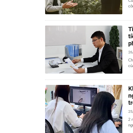
Cu
cô
T
t
p
26
Ch
củ
K
n
t
25
2 
ng