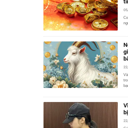
t
05
Co
ng
N
g
b
22
Và
tr
bạ
V
b
22