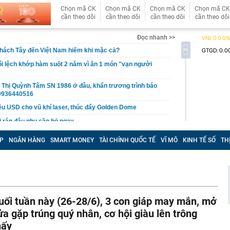
Chọn mã CK
Chọn mã CK
Chọn mã CK
Chọn mã CK
cần theo dõi
cần theo dõi
cần theo dõi
cần theo dõi
Đọc nhanh >>
khách Tây đến Việt Nam hiếm khi mặc cả?
ổi lệch khớp hàm suốt 2 năm vì ăn 1 món "vạn người
 Thị Quỳnh Tâm SN 1986 ở đâu, khẩn trương trình báo
0936440516
iệu USD cho vũ khí laser, thúc đẩy Golden Dome
hi rán đậu phụ cần bỏ ngay
hội ngộ tại sự kiện đặc biệt, khám phá xu hướng biến nhà
P
NGÂN HÀNG
SMART MONEY
TÀI CHÍNH QUỐC TẾ
VĨ MÔ
KINH TẾ SỐ
TH
hữa lành”
i canxi/ngày, xương chưa khỏe đã phát hiện sỏi thận
ội mắc 96 lỗi phạt nguội ở Phú Thọ, riêng tháng 7 vi
1 lần
u cho Xuân Son
uối tuần này (26-28/6), 3 con giáp may mắn, mở
 rộng mỏ đất hiếm lớn nhất thế giới thêm 50%, nhưng
ửa gặp trúng quý nhân, cơ hội giàu lên trông
họ chưa bao giờ là số lượng
hấy
s bất ổn