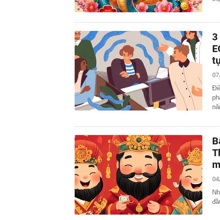
3
E
t
07
Đi
ph
nă
B
T
m
04
Nh
đầ