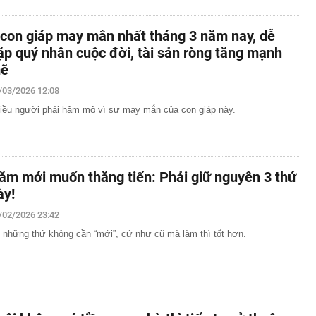
 con giáp may mắn nhất tháng 3 năm nay, dễ
ặp quý nhân cuộc đời, tài sản ròng tăng mạnh
ẽ
/03/2026 12:08
iều người phải hâm mộ vì sự may mắn của con giáp này.
ăm mới muốn thăng tiến: Phải giữ nguyên 3 thứ
ày!
/02/2026 23:42
 những thứ không cần “mới”, cứ như cũ mà làm thì tốt hơn.