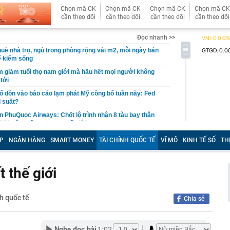
Chọn mã CK
Chọn mã CK
Chọn mã CK
Chọn mã CK
cần theo dõi
cần theo dõi
cần theo dõi
cần theo dõi
Đọc nhanh >>
uê nhà trọ, ngủ trong phòng rộng vài m2, mỗi ngày bán
ể kiếm sống
àm giảm tuổi thọ nam giới mà hầu hết mọi người không
tới
ổ dồn vào báo cáo lạm phát Mỹ công bố tuần này: Fed
i suất?
un PhuQuoc Airways: Chốt lộ trình nhận 8 tàu bay thân
330, tăng tốc vươn ra thế giới
à đặc biệt cho người lập kế hoạch du lịch
P
NGÂN HÀNG
SMART MONEY
TÀI CHÍNH QUỐC TẾ
VĨ MÔ
KINH TẾ SỐ
TH
 ninh mạng trong kỷ nguyên AI
ại quán cà phê ở Mỹ của ông Đặng Lê Nguyên Vũ
 thế giới
hâu Á, giá dầu vọt tăng giữa bất ổn tại eo biển Hormuz
ập hai sở và thành lập mới Sở Ngoại vụ
h quốc tế
Chia sẻ
ỗm" gần 1,5 tỷ tiền cưới, cô dâu làm điều bất ngờ
ệp nộp ngân sách nhiều nhất Việt Nam đến những nền
ởng: Câu chuyện lớn hơn về Vingroup
1:02
Nghe đọc bài