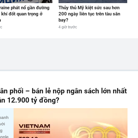
aine phát nổ gần đường
Thủy thủ Mỹ kiệt sức sau hơn
 khí đốt quan trọng ở
200 ngày liên tục trên tàu sân
a
bay?
ớc
4 giờ trước
n phối – bán lẻ nộp ngân sách lớn nhất
ần 12.900 tỷ đồng?
doanh
với
ng
Apple