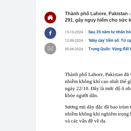
10:14
Công an đang 
Sacombank,...
Thành phố Lahore, Pakistan -
10:13
Loạt doanh ngh
291, gây nguy hiểm cho sức 
10:12
Loat doanh ngh
Sau 35 năm tư nhân hó
15-10-2024
10:11
Fed có động th
nhiễm...
tiêu 5 năm liên
‘Máy cày’ tiền số: Từ 
12-09-2024
10:10
Mỹ nhân được 
Trung Quốc: Vùng đất t
05-06-2024
người điêu đứ
loại...
10:10
Đang đi dạo, 
dưới dòng sô
10:10
Khối đá lớn đ
Thành phố Lahore, Pakistan đã 
lòng đất, 20 n
nhiễm không khí cao nhất thế gi
10:09
Một công ty sắ
ngày 22/10. Đây là mức độ ô nh
10:07
Sầu riêng "nươ
khỏe người dân.
dân
Sương mù dày đặc đã bao trùm t
nhiễm không khí nghiêm trọng h
và các vấn đề về da.