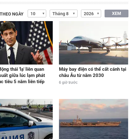
XEM
 THEO NGÀY
ộng thái 'lạ' liên quan
Máy bay điện có thể cất cánh tại
suất giữa lúc lạm phát
châu Âu từ năm 2030
c tiêu 5 năm liên tiếp
6 giờ trước