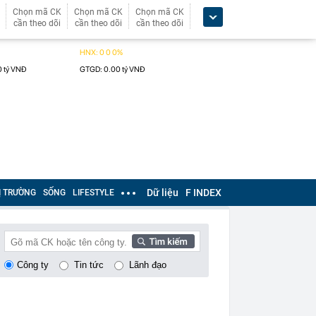
Chọn mã CK
Chọn mã CK
Chọn mã CK
cần theo dõi
cần theo dõi
cần theo dõi
Dữ liệu
F INDEX
Ị TRƯỜNG
SỐNG
LIFESTYLE
Công ty
Tin tức
Lãnh đạo