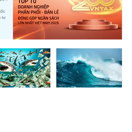
tốc
 tư
 rục rịch trở lại trước
Chuyên gia hé lộ 7 doanh nghiệp
ng hạng, chuyên gia chỉ
có thể đón “sóng” thoái vốn thời
m cổ phiếu hưởng lợi
gian tới