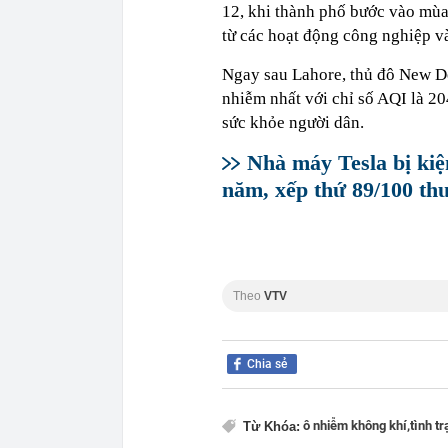
12, khi thành phố bước vào mùa đ
từ các hoạt động công nghiệp và
Ngay sau Lahore, thủ đô New D
nhiễm nhất với chỉ số AQI là 2
sức khỏe người dân.
Nhà máy Tesla bị kiệ
năm, xếp thứ 89/100 th
Theo
VTV
Chia sẻ
ô nhiễm không khí,
tình t
Từ Khóa: