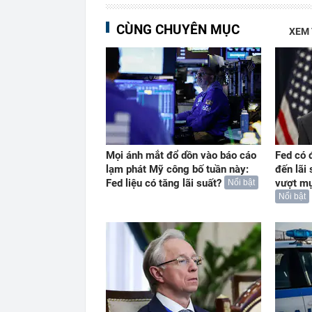
CÙNG CHUYÊN MỤC
XEM
Mọi ánh mắt đổ dồn vào báo cáo
Fed có đ
lạm phát Mỹ công bố tuần này:
đến lãi 
Fed liệu có tăng lãi suất?
vượt mụ
Nổi bật
Nổi bật