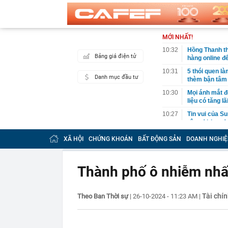
MỚI NHẤT!
10:32
Hồng Thanh th
Bảng giá điện tử
hàng online đ
10:31
5 thói quen l
Danh mục đầu tư
thèm bận tâm 
10:30
Mọi ánh mắt đ
liệu có tăng lã
10:27
Tin vui của S
rộng Airbus A
10:26
Klook tặng qu
XÃ HỘI
CHỨNG KHOÁN
BẤT ĐỘNG SẢN
DOANH NGHIỆ
10:25
Thách thức an
10:23
Cảnh tượng t
Thành phố ô nhiễm nhất
10:21
Chứng khoán c
10:18
Hà Nội sáp nh
Tài chín
Theo Ban Thời sự
|
26-10-2024 - 11:23 AM
|
10:17
Kẻ lạ mặt "cu
10:16
Từ doanh nghi
tảng tăng trư