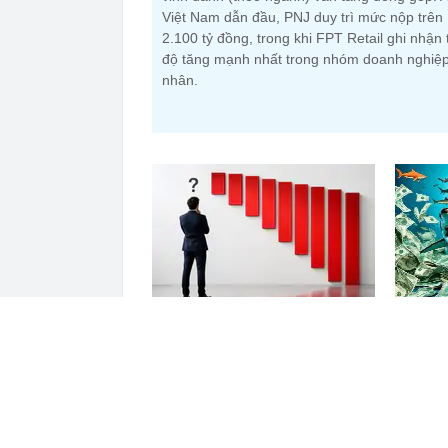
Việt Nam dẫn đầu, PNJ duy trì mức nộp trên
2.100 tỷ đồng, trong khi FPT Retail ghi nhận 
độ tăng mạnh nhất trong nhóm doanh nghiệp
nhân.
9 quỹ của “cá mập” Dragon
Tiền lớn
Capital, SSI và VinaCapital lỗ đầu
thềm nâ
tư hơn 6.000 tỷ đồng, hàng loạt
tên nhó
quỹ bán sạch một cổ phiếu blue
chip trong tháng 7