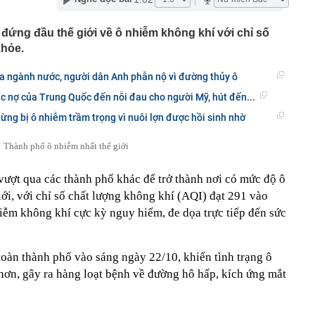
điều tra các tài khoản BIDV, VietinBank, Techcombank,
 sau: Người từng chuyển tiền vào khẩn trương trình báo
 đứng đầu thế giới về ô nhiễm không khí với chỉ số
iệp tên tuổi bị hủy tư cách đại chúng
khỏe.
iệp tên tuổi bị huy tư cách đại chúng
a ngành nước, người dân Anh phẫn nộ vì đường thủy ô
ái 'lạ' liên quan đến lãi suất giữa lúc lạm phát vượt mục
 tiếp
cục nợ của Trung Quốc đến nỗi đau cho người Mỹ, hút đến...
phong "quốc bảo nhan sắc": Visual U35 khiến triệu
ừng bị ô nhiễm trầm trọng vì nuôi lợn được hồi sinh nhờ
ng, mỗi lần xuất hiện đều đẹp như một cảnh phim
người đàn ông bất ngờ phát hiện cảnh tượng "nổi da gà"
Thành phố ô nhiễm nhất thế giới
ng
ổ sập, cỗ máy đào hầm nặng 3.500 tấn biến mất trong
vượt qua các thành phố khác để trở thành nơi có mức độ ô
gười bất ngờ hò reo vì thành công lớn
ới, với chỉ số chất lượng không khí (AQI) đạt 291 vào
p trả cổ tức tiền mặt tỷ lệ 16%
iễm không khí cực kỳ nguy hiểm, đe dọa trực tiếp đến sức
ng danh" Vinfast, hàng Việt chờ kỳ tích tại thị trường tỷ
oàn thành phố vào sáng ngày 22/10, khiến tình trạng ô
ơn, gây ra hàng loạt bệnh về đường hô hấp, kích ứng mắt