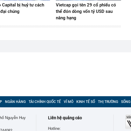
Capital bị huỷ tư cách
Vietcap gọi tên 29 cổ phiếu có
 đại chúng
thể đón dòng vốn tỷ USD sau
nâng hạng
P
NGÂN HÀNG
TÀI CHÍNH QUỐC TẾ
VĨ MÔ
KINH TẾ SỐ
THỊ TRƯỜNG
SỐNG
 phố Nguyễn Huy
Liên hệ quảng cáo
Hotline:
9744082