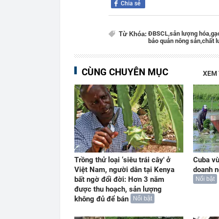
Chia sẻ
ĐBSCL,
sản lượng hóa,
gạ
Từ Khóa:
bảo quản nông sản,
chất 
CÙNG CHUYÊN MỤC
XEM
Trồng thử loại ‘siêu trái cây' ở
Cuba vừ
Việt Nam, người dân tại Kenya
doanh n
bất ngờ đổi đời: Hơn 3 năm
Nổi bật
được thu hoạch, sản lượng
không đủ để bán
Nổi bật