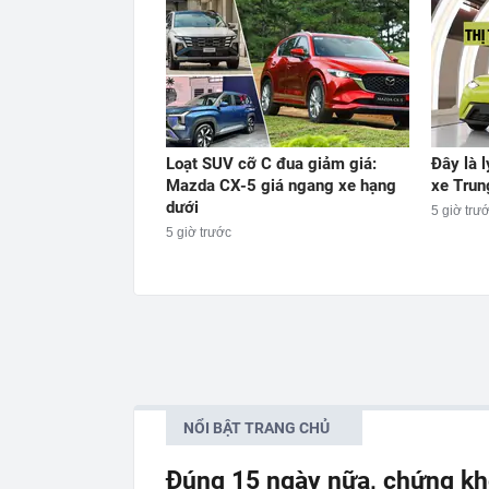
Loạt SUV cỡ C đua giảm giá:
Đây là 
Mazda CX-5 giá ngang xe hạng
xe Trun
dưới
5 giờ trư
5 giờ trước
NỔI BẬT TRANG CHỦ
Đúng 15 ngày nữa, chứng kh