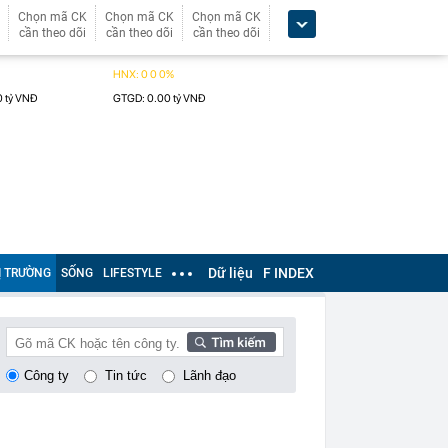
Chọn mã CK
Chọn mã CK
Chọn mã CK
cần theo dõi
cần theo dõi
cần theo dõi
Dữ liệu
F INDEX
Ị TRƯỜNG
SỐNG
LIFESTYLE
Công ty
Tin tức
Lãnh đạo