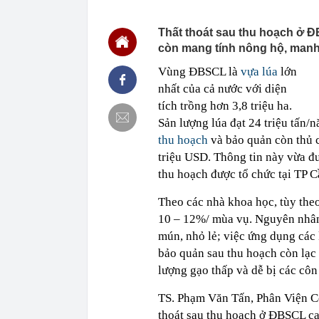
11:51
Láng giềng Việ
thác với chi p
Thất thoát sau thu hoạch ở Đ
còn mang tính nông hộ, manh
11:45
Một tập đoàn 
nửa tổng tài 
Vùng ĐBSCL là
vựa lúa
lớn
5.000 tỷ đồng t
nhất của cả nước với diện
11:43
Mua căn hộ tầ
khoản tiền ti
tích trồng hơn 3,8 triệu ha.
11:40
Công an thông
Sản lượng lúa đạt 24 triệu tấn
Zalo và Face
thu hoạch
và bảo quản còn thủ c
11:40
Vì sao muỗi vo
triệu USD. Thông tin này vừa đư
11:30
EuroCham: Ngh
thu hoạch được tổ chức tại TP C
rộng đầu tư t
11:30
Chi phí xây n
Theo các nhà khoa học, tùy theo
10 – 12%/ mùa vụ. Nguyên nhân
11:25
Một phụ nữ nhặ
Kết cục sau 2
mún, nhỏ lẻ; việc ứng dụng các 
11:22
Anh em của và
bảo quản sau thu hoạch còn lạc
đang xảy ra?
lượng gạo thấp và dễ bị các côn
11:22
Đề xuất phươ
QUỐC KHÁNH
TS. Phạm Văn Tấn, Phân Viện C
thoát sau thu hoạch ở ĐBSCL cao