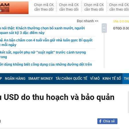
Chọn mã CK
Chọn mã CK
Chọn mã CK
Chọn mã CK
cần theo dõi
cần theo dõi
cần theo dõi
cần theo dõi
Đọc nhanh >>
 nói thật: Khách thường chọn bó xanh mướt, người
i quan sát kỹ 3 đặc điểm này
 An bận chăm con 4 tuổi vẫn giữ nhà luôn gọn: Bí quyết
t mỗi ngày
g két sắt, người phụ nữ "suýt ngất" trước cảnh tượng
rong
i dùng không biết công dụng của những đường dệt trên
ạn bè, người thân đứng tên loạt xe sang
P
NGÂN HÀNG
SMART MONEY
TÀI CHÍNH QUỐC TẾ
VĨ MÔ
KINH TẾ SỐ
TH
nay, toàn bộ giao dịch thẻ tại ngân hàng sau sẽ tạm thời
ươi dùng chú ý!
ệu USD do thu hoạch và bảo quản
chất Đức Giang “có biến" sau thông tin quan trọng
y chia hơn 498 triệu cổ phiếu thưởng
m chỉ ra cách nhận biết cửa gỗ, tủ gỗ trong nhà bị mối,
ọng: Nhiều người từng thấy nhưng lại bỏ qua
g
Chia sẻ
 chính thức giao dịch trên HoSE: Chốt trả cổ tức tiền
đồng ngay trong tháng 8