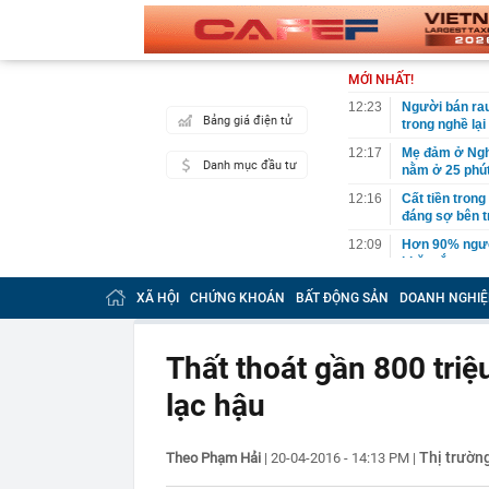
MỚI NHẤT!
12:23
Người bán rau
Bảng giá điện tử
trong nghề lạ
12:17
Mẹ đảm ở Nghệ
Danh mục đầu tư
nằm ở 25 phú
12:16
Cất tiền tron
đáng sợ bên t
12:09
Hơn 90% ngườ
khăn tắm
12:04
Mr Pips nhờ b
XÃ HỘI
CHỨNG KHOÁN
BẤT ĐỘNG SẢN
DOANH NGHIỆ
12:00
Từ 20h00 hôm 
gián đoạn, ng
Thất thoát gần 800 tri
12:00
Cổ phiếu Hóa 
lạc hậu
11:59
BIDV chốt ngà
11:58
Thợ mộc lâu nă
mọt nghiêm tr
Thị trườn
Theo Phạm Hải
|
20-04-2016 - 14:13 PM
|
11:56
Điện Máy Xanh
mặt 5.000 tỷ 