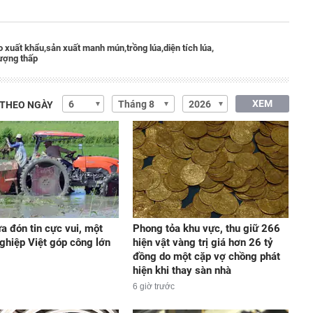
o xuất khẩu,
sản xuất manh mún,
trồng lúa,
diện tích lúa,
lượng thấp
XEM
 THEO NGÀY
a đón tin cực vui, một
Phong tỏa khu vực, thu giữ 266
ghiệp Việt góp công lớn
hiện vật vàng trị giá hơn 26 tỷ
đồng do một cặp vợ chồng phát
hiện khi thay sàn nhà
6 giờ trước