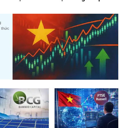
g
 thức