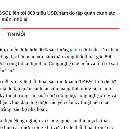
t Nam phát hiện ‘kho báu' lớn nhất thế giới, có thể khai
hí siêu rẻ, Mỹ lập tức tìm tới
BSCL lên tới 800 triệu USD/năm do tập quán canh tác
 mún, nhỏ lẻ.
gửi gần 167.000 tỷ đồng tại ngân hàng, chiếm hơn một
sản, được hưởng lãi suất lên tới 8,9%/năm, thu về gần
iền lãi
TIN MỚI
ng một vì mê khoảng sân, sau một trận ngập mới hiểu
ết kiệm chẳng thấm vào đâu
 báo người dân không gửi hình ảnh, thông tin sau qua
/năm, chiếm hơn hơn 90% sản lượng
gạo xuất khẩu
. Do khâu
book
ông, lạc hậu nên mỗi năm toàn vùng thất thoát gần 800
 ve trong bóng tối, nhưng lập tức biến mất khi bật đèn?
ợc công bố tại hội thảo Công nghệ chế biến và tồn trữ sau
ị quyết 10 tạo niềm tin để doanh nghiệp châu Âu mở
ần Thơ.
ại Việt Nam
hà 2 tầng mái Nhật 90m² khoảng bao nhiêu?
 mỗi vụ, tỷ lệ thất thoát sau thu hoạch ở ĐBSCL có thể từ
 là do tập quán canh tác còn mang tính nông hộ, manh
t được bé trai bị bỏ rơi, nuôi khôn lớn, chia cả căn nhà:
4 năm khiến nhiều người xúc động
kỹ thuật trong sản suất chưa đồng bộ; công nghệ xử lý và
ng bất ngờ tăng giá 5% chỉ trong một phiên: Điều gì
 hậu, chưa đáp ứng được các yêu cầu kỹ thuật nên chất
 trùng, sâu bọ phá hoại.
ng án NGHỈ TẾT NGUYÊN ĐÁN ĐINH MÙI, NGHỈ LỄ
 2027
ơ điện Nông nghiệp và Công nghệ sau thu hoạch, thất
 hơn các nước trong khu vực. Tỷ lệ thất thoát trong các