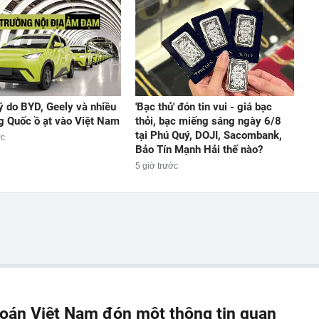
lý do BYD, Geely và nhiều
'Bạc thủ' đón tin vui - giá bạc
g Quốc ồ ạt vào Việt Nam
thỏi, bạc miếng sáng ngày 6/8
tại Phú Quý, DOJI, Sacombank,
ớc
Bảo Tín Mạnh Hải thế nào?
5 giờ trước
oán Việt Nam đón một thông tin quan