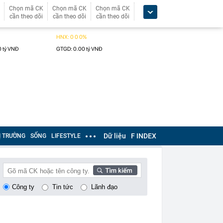
Chọn mã CK
Chọn mã CK
Chọn mã CK
cần theo dõi
cần theo dõi
cần theo dõi
Dữ liệu
F INDEX
Ị TRƯỜNG
SỐNG
LIFESTYLE
Công ty
Tin tức
Lãnh đạo