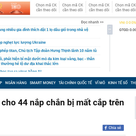
Chọn mã CK
Chọn mã CK
Chọn mã CK
Chọn mã CK
cần theo dõi
cần theo dõi
cần theo dõi
cần theo dõi
Đọc nhanh >>
ng nhiều gia đình thích đặt 1 lọ dầu gió trong nhà vệ
p nghẹt lực lượng Ukraine
 phép titan, Chủ tịch Tập đoàn Hưng Thịnh lãnh 10 năm tù
, phát hiện bí mật dưới mỏ đa kim loại vàng, bạc - thân
 thường hé lộ dư địa khai thác lớn
học tạo ra virus bằng AI
ộng khi trở thành cầu thủ nhập tịch đầu tiên trong lịch
P
NGÂN HÀNG
SMART MONEY
TÀI CHÍNH QUỐC TẾ
VĨ MÔ
KINH TẾ SỐ
TH
ội trưởng ĐT Việt Nam
vấn liên quan vụ drone mang chất nổ tại sân bay Đức
cho 44 nắp chắn bị mất cắp trên
Sky và Hồ Văn Khoa đến gây rối, nhưng Vua Quạt cũng
ài bảng cân đối kế toán hé lộ giá trị của "trùm" giải trí
t Nam
 Pa, Việt Nam có 1 nơi mát mẻ quanh năm, chỉ từ 18 độ
Chia sẻ
giá là vương quốc của các loài lan