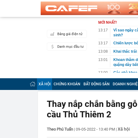
MỚI NHẤT!
13:17
Vì sao ngày cà
Bảng giá điện tử
sinh?
13:17
Chiến lược bó
Danh mục đầu tư
13:08
Khai thác trái
13:01
Khoan thăm dò
quặng dày bất
13:00
Các nhà khoa 
12:45
Xuân Son xúc đ
XÃ HỘI
CHỨNG KHOÁN
BẤT ĐỘNG SẢN
DOANH NGHIỆ
sử đeo băng đ
12:44
Nga bác nghi 
Thay nắp chắn bằng gỗ 
12:21
Vì sao Khánh 
bị khởi tố?
cầu Thủ Thiêm 2
12:18
Một yếu tố ngo
hàng đầu Việ
12:04
Không phải Sa
Xã hội
Theo Phú Tuấn
|
09-05-2022 - 13:40 PM
|
C, được đánh 