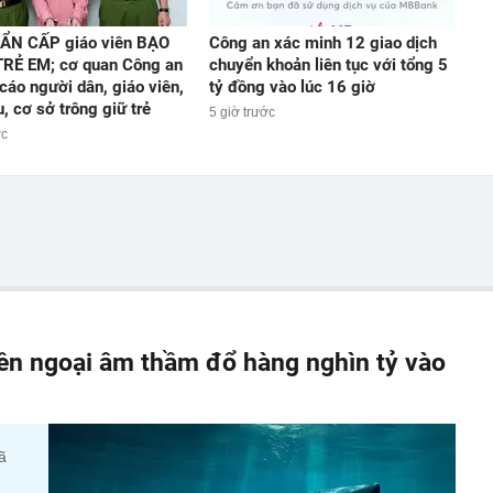
ẨN CẤP giáo viên BẠO
Công an xác minh 12 giao dịch
RẺ EM; cơ quan Công an
chuyển khoản liên tục với tổng 5
cáo người dân, giáo viên,
tỷ đồng vào lúc 16 giờ
, cơ sở trông giữ trẻ
5 giờ trước
ớc
iền ngoại âm thầm đổ hàng nghìn tỷ vào
ã