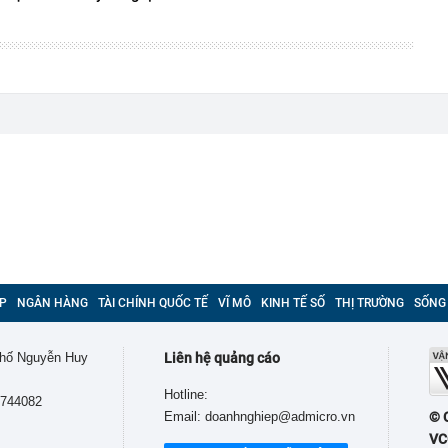
P
NGÂN HÀNG
TÀI CHÍNH QUỐC TẾ
VĨ MÔ
KINH TẾ SỐ
THỊ TRƯỜNG
SỐNG
 phố Nguyễn Huy
Liên hệ quảng cáo
Hotline:
9744082
Email: doanhnghiep@admicro.vn
© 
VC