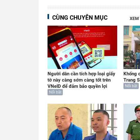
CÙNG CHUYÊN MỤC
XEM
Người dân cần tích hợp loại giấy
Khống c
tờ này càng sớm càng tốt trên
Trang S
VNeID để đảm bảo quyền lợi
Nổi bật
Nổi bật