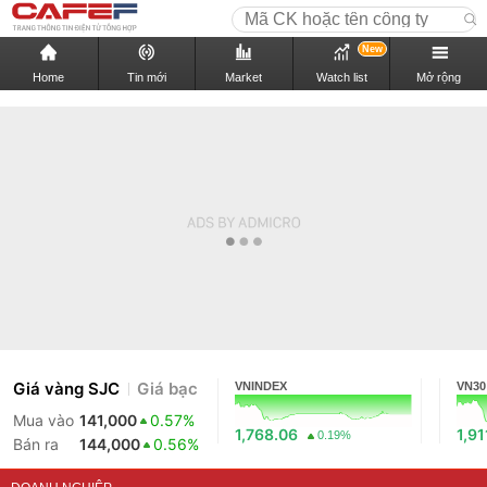
New
Home
Tin mới
Market
Watch list
Mở rộng
Giá vàng SJC
Giá bạc
VNINDEX
VN30
Mua vào
141,000
0.57%
1,768.06
1,91
0.19%
Bán ra
144,000
0.56%