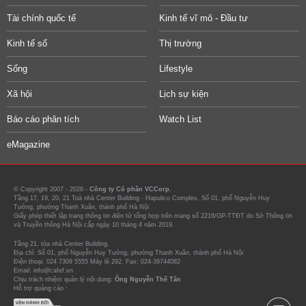
Tài chính quốc tế
Kinh tế vĩ mô - Đầu tư
Kinh tế số
Thị trường
Sống
Lifestyle
Xã hội
Lịch sự kiện
Báo cáo phân tích
Watch List
eMagazine
© Copyright 2007 - 2026 -
Công ty Cổ phần VCCorp.
Tầng 17, 19, 20, 21 Toà nhà Center Building - Hapulico Complex, Số 01, phố Nguyễn Huy
Tưởng, phường Thanh Xuân, thành phố Hà Nội
Giấy phép thiết lập trang thông tin điện tử tổng hợp trên mạng số 2216/GP-TTĐT do Sở Thông tin
và Truyền thông Hà Nội cấp ngày 10 tháng 4 năm 2019.
Tầng 21, tòa nhà Center Building.
Địa chỉ: Số 01, phố Nguyễn Huy Tưởng, phường Thanh Xuân, thành phố Hà Nội
Điện thoại: 024 7309 5555 Máy lẻ 292. Fax: 024-39744082
Email: info@cafef.vn
Chịu trách nhiệm quản lý nội dung:
Ông Nguyễn Thế Tân
Hỗ trợ quảng cáo :