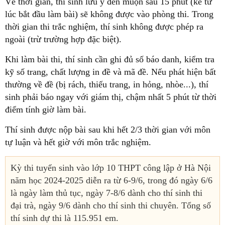
Về thời gian, thí sinh lưu ý đến muộn sau 15 phút (kể từ
lúc bắt đầu làm bài) sẽ không được vào phòng thi. Trong
thời gian thi trắc nghiệm, thí sinh không được phép ra
ngoài (trừ trường hợp đặc biệt).
Khi làm bài thi, thí sinh cần ghi đủ số báo danh, kiểm tra
kỹ số trang, chất lượng in đề và mã đề. Nếu phát hiện bất
thường về đề (bị rách, thiếu trang, in hỏng, nhòe...), thí
sinh phải báo ngay với giám thị, chậm nhất 5 phút từ thời
điểm tính giờ làm bài.
Thí sinh được nộp bài sau khi hết 2/3 thời gian với môn
tự luận và hết giờ với môn trắc nghiệm.
Kỳ thi tuyển sinh vào lớp 10 THPT công lập ở Hà Nội
năm học 2024-2025 diễn ra từ 6-9/6, trong đó ngày 6/6
là ngày làm thủ tục, ngày 7-8/6 dành cho thí sinh thi
đại trà, ngày 9/6 dành cho thí sinh thi chuyên. Tổng số
thí sinh dự thi là 115.951 em.