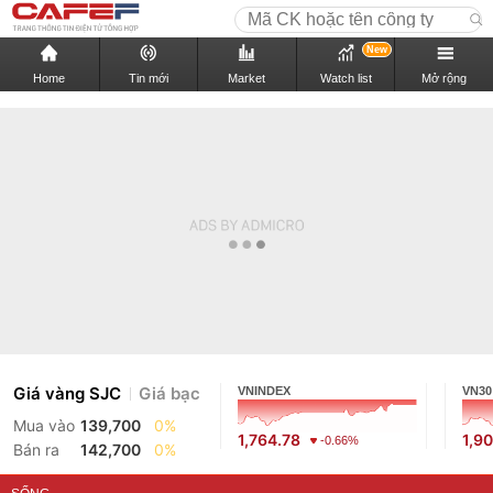
New
Home
Tin mới
Market
Watch list
Mở rộng
Giá vàng SJC
Giá bạc
VNINDEX
VN30
Mua vào
139,700
0%
1,764.78
1,9
-0.66%
Bán ra
142,700
0%