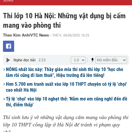
SỐNG
Thi lớp 10 Hà Nội: Những vật dụng bị cấm
mang vào phòng thi
THỨ 4 , 04/06/2025, 16:25
Theo Kim Anh/VTC News
-
Nghe đọc bài
2:23
NÓNG nhất lúc này: Thầy giáo mỉa thí sinh thi lớp 10 "học cho
lắm rồi cũng đi làm thuê", Hiệu trưởng đã lên tiếng!
Hơn 5.700 em tranh suất vào lớp 10 THPT chuyên có tỷ lệ 'chọi'
cao nhất Hà Nội
Tỷ lệ ‘chọi' vào lớp 10 nghẹt thở: 'Nằm mơ em cũng nghĩ đến đề
thi, điểm thấp'
Thí sinh lưu ý về những vật dụng cấm mang vào phòng thi
lớp 10 THPT công lập ở Hà Nội để tránh vi phạm quy