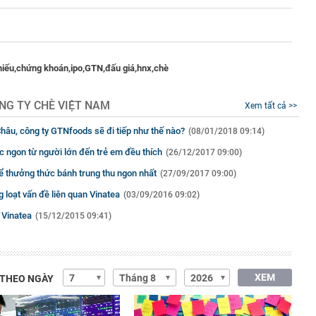
hiếu,
chứng khoán,
ipo,
GTN,
đấu giá,
hnx,
chè
NG TY CHÈ VIỆT NAM
Xem tất cả >>
hâu, công ty GTNfoods sẽ đi tiếp như thế nào?
(08/01/2018 09:14)
c ngon từ người lớn đến trẻ em đều thích
(26/12/2017 09:00)
ể thưởng thức bánh trung thu ngon nhất
(27/09/2017 09:00)
 loạt vấn đề liên quan Vinatea
(03/09/2016 09:02)
 Vinatea
(15/12/2015 09:41)
XEM
 THEO NGÀY