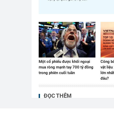
Một cổ phiếu được khối ngoại
Công bố
mua ròng mạnh tay 700 tỷ đồng
vật liệ
trong phiên cuối tuần
lớn nhấ
đâu?
ĐỌC THÊM