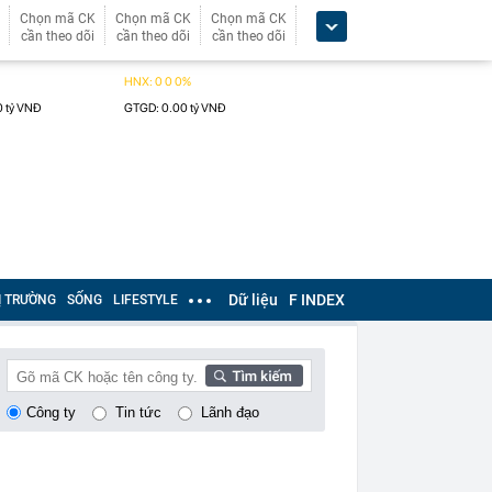
Chọn mã CK
Chọn mã CK
Chọn mã CK
cần theo dõi
cần theo dõi
cần theo dõi
Dữ liệu
F INDEX
Ị TRƯỜNG
SỐNG
LIFESTYLE
Công ty
Tin tức
Lãnh đạo