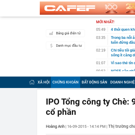
MỚI NHẤT!
05:49
4 thói quen k
Bảng giá điện tử
03:35
Trong ba nỗi 
luôn đứng đầ
Danh mục đầu tư
02:19
Chi tiêu tối 
sống ít càng d
01:07
Vì sao thẻ tín
00:52
HOSE cập nhật
DGC, DMX...
XÃ HỘI
CHỨNG KHOÁN
BẤT ĐỘNG SẢN
DOANH NGHIỆ
00:12
Tiền lớn bất n
phiếu Việt Na
00:05
Một doanh ngh
IPO Tổng công ty Chè: 9
tỷ USD
cổ phần
00:04
Một yếu tố qu
23:40
Người đàn ông
sau bác sĩ hỏi
Thị trường c
Hoàng Anh
|
16-09-2015 - 14:14 PM
|
23:34
Nam ca sĩ rao
còn 400 tỷ