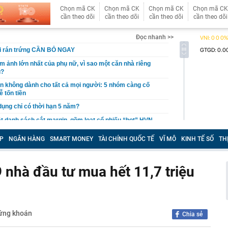
Chọn mã CK
Chọn mã CK
Chọn mã CK
Chọn mã CK
cần theo dõi
cần theo dõi
cần theo dõi
cần theo dõi
Đọc nhanh >>
hi rán trứng CẦN BỎ NGAY
ám ảnh lớn nhất của phụ nữ, vì sao một căn nhà riêng
u?
giản không dành cho tất cả mọi người: 5 nhóm càng cố
ễ tốn tiền
 dụng chỉ có thời hạn 5 năm?
 danh sách cắt margin, gồm loạt cổ phiếu “hot” HVN,
P
NGÂN HÀNG
SMART MONEY
TÀI CHÍNH QUỐC TẾ
VĨ MÔ
KINH TẾ SỐ
TH
gờ trở lại, khối ngoại tung 2.200 tỷ đồng mua ròng cổ
m chỉ trong 5 phiên
iệp thép với 2.700 lao động đang nợ Trung Quốc gần 1,3
 nhà đầu tư mua hết 11,7 triệu
an trọng đang trở lại trên thị trường chứng khoán
 50 tuổi ăn cà tím mỗi ngày để chữa tiểu đường, 3 tháng
: "Ông ăn gì thế?"
hứng khoán
Chia sẻ
 bán biệt thự 9 phòng ngủ ở TP.HCM giá gốc 600 tỷ, giảm