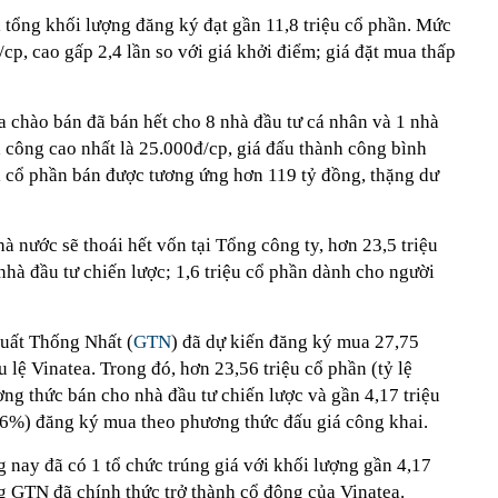
 tổng khối lượng đăng ký đạt gần 11,8 triệu cổ phần. Mức
/cp, cao gấp 2,4 lần so với giá khởi điểm; giá đặt mua thấp
a chào bán đã bán hết cho 8 nhà đầu tư cá nhân và 1 nhà
h công cao nhất là 25.000đ/cp, giá đấu thành công bình
rị cổ phần bán được tương ứng hơn 119 tỷ đồng, thặng dư
 nước sẽ thoái hết vốn tại Tổng công ty, hơn 23,5 triệu
hà đầu tư chiến lược; 1,6 triệu cổ phần dành cho người
uất Thống Nhất (
GTN
) đã dự kiến đăng ký mua 27,75
 lệ Vinatea. Trong đó, hơn 23,56 triệu cổ phần (tỷ lệ
g thức bán cho nhà đầu tư chiến lược và gần 4,17 triệu
26%) đăng ký mua theo phương thức đấu giá công khai.
g nay đã có 1 tổ chức trúng giá với khối lượng gần 4,17
g GTN đã chính thức trở thành cổ đông của Vinatea.