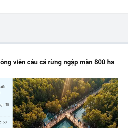
ông viên câu cá rừng ngập mặn 800 ha
quốc
t
ại đô
c 60