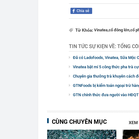
Chia sẻ
Vinatea,
cổ đông lớn,
cổ p
Từ Khóa:
TIN TỨC SỰ KIỆN VỀ:
TỔNG CÔ
Đã có Ladofoods, Vinatea, Sữa Mộc C
Vinatea bật mí 5 công thức pha trà cự
Chuyên gia thưởng trà khuyên cách đ
GTNFoods bị kiểm toán ngoại trừ hàng
GTN chính thức đưa người vào HĐQT
CÙNG CHUYÊN MỤC
XEM