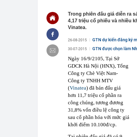
23:28
Trấn Thành cô
chắn là siêu 
Trong phiên đấu giá diễn ra s
4,17 triệu cổ phiếu và nhiều
23:14
Bí mật được A
Vinatea.
22:56
Vì sao ngày c
Vài mét vuông
GTN dự kiến đăng ký m
26-08-2015
22:48
5 LOẠI rau que
nên cẩn thận 
GTN được chọn làm Nhà
30-07-2015
22:28
CHÍNH THỨC: L
Ngày 16/9/2105, Tại Sở
nghỉ hè
GDCK Hà Nội (HNX), Tổng
22:25
Vì sao đồ ăn 
Công ty Chè Việt Nam-
22:07
Không cần tặn
Công ty TNHH MTV
huynh - giáo 
(
Vinatea
) đã bán đấu giá
22:03
Ukraine tập k
của Nga
hơn 11,7 triệu cổ phần ra
22:02
Nam NSND, Giá
công chúng, tương đương
vợ thiếu tá ké
31,8% vốn điều lệ công ty
21:51
Một ô tô biển
sau cổ phần hóa với mức giá
định: Riêng t
khởi điểm 10.100đ/cp.
Tại phiên đấu giá đã có 9