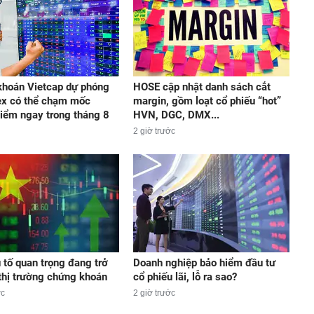
hoán Vietcap dự phóng
HOSE cập nhật danh sách cắt
ex có thể chạm mốc
margin, gồm loạt cổ phiếu “hot”
iểm ngay trong tháng 8
HVN, DGC, DMX...
2 giờ trước
 tố quan trọng đang trở
Doanh nghiệp bảo hiểm đầu tư
n thị trường chứng khoán
cổ phiếu lãi, lỗ ra sao?
ớc
2 giờ trước