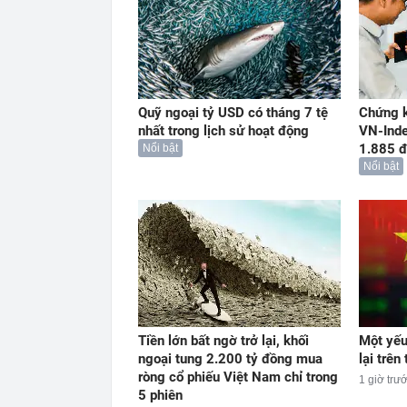
Quỹ ngoại tỷ USD có tháng 7 tệ
Chứng k
nhất trong lịch sử hoạt động
VN-Ind
1.885 đ
Nổi bật
Nổi bật
Tiền lớn bất ngờ trở lại, khối
Một yếu
ngoại tung 2.200 tỷ đồng mua
lại trê
ròng cổ phiếu Việt Nam chỉ trong
1 giờ trư
5 phiên