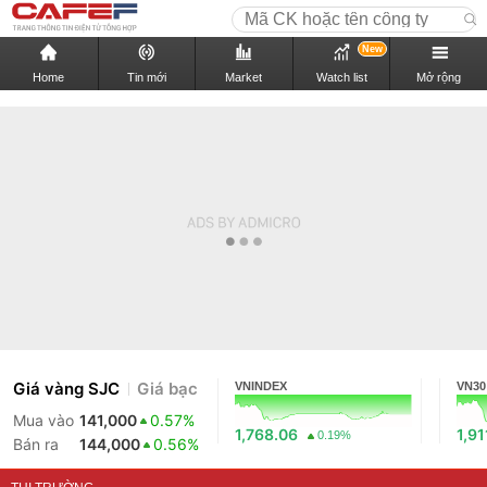
New
Home
Tin mới
Market
Watch list
Mở rộng
Giá vàng SJC
Giá bạc
VNINDEX
VN30
Mua vào
141,000
0.57%
1,768.06
1,91
0.19%
Bán ra
144,000
0.56%