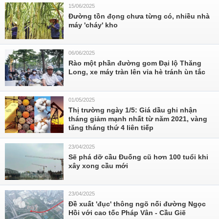
15/06/2025
Đường tồn đọng chưa từng có, nhiều nhà
máy 'cháy' kho
06/06/2025
Rào một phần đường gom Đại lộ Thăng
Long, xe máy tràn lên vỉa hè tránh ùn tắc
01/05/2025
Thị trường ngày 1/5: Giá dầu ghi nhận
tháng giảm mạnh nhất từ năm 2021, vàng
tăng tháng thứ 4 liên tiếp
23/04/2025
Sẽ phá dỡ cầu Đuống cũ hơn 100 tuổi khi
xây xong cầu mới
23/04/2025
Đề xuất 'đục' thông ngõ nối đường Ngọc
Hồi với cao tốc Pháp Vân - Cầu Giẽ