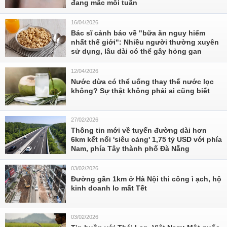
đang mắc mỗi tuần
16/04/2026
Bác sĩ cảnh báo về "bữa ăn nguy hiểm
nhất thế giới": Nhiều người thường xuyên
sử dụng, lâu dài có thể gây hỏng gan
12/04/2026
Nước dừa có thể uống thay thế nước lọc
không? Sự thật không phải ai cũng biết
27/02/2026
Thông tin mới về tuyến đường dài hơn
6km kết nối 'siêu cảng' 1,75 tỷ USD với phía
Nam, phía Tây thành phố Đà Nẵng
03/02/2026
Đường gần 1km ở Hà Nội thi công ì ạch, hộ
kinh doanh lo mất Tết
03/02/2026