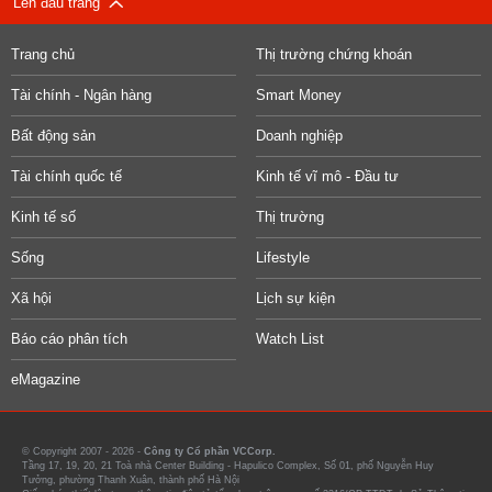
Lên đầu trang
Trang chủ
Thị trường chứng khoán
Tài chính - Ngân hàng
Smart Money
Bất động sản
Doanh nghiệp
Tài chính quốc tế
Kinh tế vĩ mô - Đầu tư
Kinh tế số
Thị trường
Sống
Lifestyle
Xã hội
Lịch sự kiện
Báo cáo phân tích
Watch List
eMagazine
© Copyright 2007 - 2026 -
Công ty Cổ phần VCCorp.
Tầng 17, 19, 20, 21 Toà nhà Center Building - Hapulico Complex, Số 01, phố Nguyễn Huy
Tưởng, phường Thanh Xuân, thành phố Hà Nội