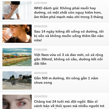
11/07/2026
WHO đánh giá: Không phải muối hay
đường, có một chất còn nguy hiểm hơn,
âm thầm phá mạch máu chỉ trong 3 tháng
05/06/2026
Sau 14 ngày kiêng đồ uống có đường, tôi
bị sốc và không muốn uống thêm lần nào
nữa!
07/05/2026
Việt Nam vừa có 3 xã đảo mới, có xã rộng
gần 30km2, không có cầu, đường kết nối
đất liền
06/05/2026
Gần 500 m đường, thi công gần 1 năm
chưa xong
21/04/2026
Chàng trai 24 tuổi mù đột ngột: Bác sĩ
cảnh báo về thói quen mà nhiều người trẻ