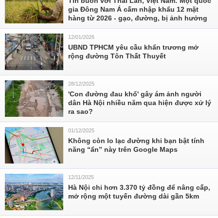
Tin buồn với Thái Lan, Việt Nam: Một quốc
gia Đông Nam Á cấm nhập khẩu 12 mặt
hàng từ 2026 - gạo, đường, bị ảnh hưởng
12/01/2026
UBND TPHCM yêu cầu khẩn trương mở
rộng đường Tôn Thất Thuyết
28/12/2025
'Con đường đau khổ' gây ám ảnh người
dân Hà Nội nhiều năm qua hiện được xử lý
ra sao?
01/12/2025
Không còn lo lạc đường khi bạn bật tính
năng “ẩn” này trên Google Maps
12/11/2025
Hà Nội chi hơn 3.370 tỷ đồng để nâng cấp,
mở rộng một tuyến đường dài gần 5km