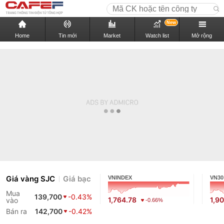
New
Home
Tin mới
Market
Watch list
Mở rộng
Giá vàng SJC
Giá bạc
VNINDEX
VN30
Mua
139,700
-0.43%
1,764.78
1,9
vào
-0.66%
Bán ra
142,700
-0.42%