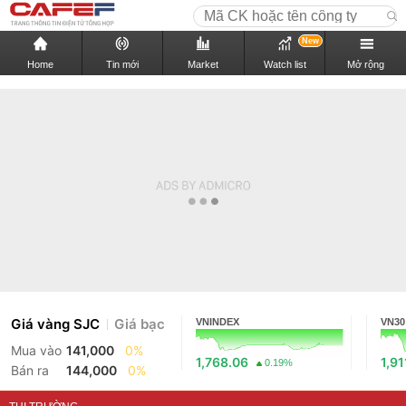
New
Home
Tin mới
Market
Watch list
Mở rộng
Giá vàng SJC
Giá bạc
VNINDEX
VN30
Mua vào
141,000
0%
1,768.06
1,91
0.19%
Bán ra
144,000
0%