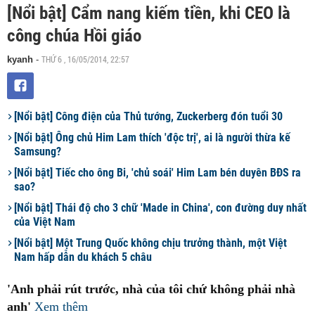
[Nổi bật] Cẩm nang kiếm tiền, khi CEO là
công chúa Hồi giáo
THỨ 6 , 16/05/2014, 22:57
kyanh
-
[Nổi bật] Công điện của Thủ tướng, Zuckerberg đón tuổi 30
[Nổi bật] Ông chủ Him Lam thích 'độc trị', ai là người thừa kế
Samsung?
[Nổi bật] Tiếc cho ông Bi, 'chủ soái' Him Lam bén duyên BĐS ra
sao?
[Nổi bật] Thái độ cho 3 chữ 'Made in China', con đường duy nhất
của Việt Nam
[Nổi bật] Một Trung Quốc không chịu trưởng thành, một Việt
Nam hấp dẫn du khách 5 châu
'Anh phải rút trước, nhà của tôi chứ không phải nhà
anh'
Xem thêm