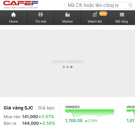
New
Home
Tin mới
Market
Watch list
Mở rộng
Giá vàng SJC
Giá bạc
VNINDEX
VN30
Mua vào
141,000
0.57%
1,768.06
1,91
0.19%
Bán ra
144,000
0.56%