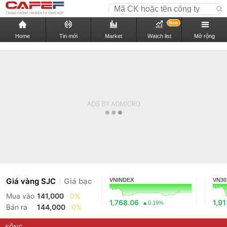
New
Home
Tin mới
Market
Watch list
Mở rộng
Giá vàng SJC
Giá bạc
VNINDEX
VN30
Mua vào
141,000
0%
1,768.06
1,91
0.19%
Bán ra
144,000
0%