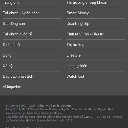
Trang chủ
Thị trường chứng khoán
Tài chính - Ngân hàng
Smart Money
Bất động sản
Doanh nghiệp
Tài chính quốc tế
Kinh tế vĩ mô - Đầu tư
Kinh tế số
Thị trường
Sống
Lifestyle
Xã hội
Lịch sự kiện
Báo cáo phân tích
Watch List
eMagazine
© Copyright 2007 - 2026 -
Công ty Cổ phần VCCorp.
Tầng 17, 19, 20, 21 Toà nhà Center Building - Hapulico Complex, Số 01, phố Nguyễn Huy
Tưởng, phường Thanh Xuân, thành phố Hà Nội
Giấy phép thiết lập trang thông tin điện tử tổng hợp trên mạng số 2216/GP-TTĐT do Sở Thông tin
và Truyền thông Hà Nội cấp ngày 10 tháng 4 năm 2019.