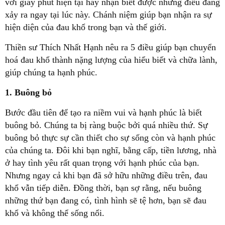
với giây phút hiện tại hay nhận biết được những điều đang
xảy ra ngay tại lúc này. Chánh niệm giúp bạn nhận ra sự
hiện diện của đau khổ trong bạn và thế giới.
Thiền sư Thích Nhất Hạnh nêu ra 5 điều giúp bạn chuyển
hoá đau khổ thành nặng lượng của hiểu biết và chữa lành,
giúp chúng ta hạnh phúc.
1. Buông bỏ
Bước đầu tiên để tạo ra niềm vui và hạnh phúc là biết
buông bỏ. Chúng ta bị ràng buộc bởi quá nhiều thứ. Sự
buông bỏ thực sự cần thiết cho sự sống còn và hạnh phúc
của chúng ta. Đôi khi bạn nghĩ, bằng cấp, tiền lương, nhà
ở hay tình yêu rất quan trọng với hạnh phúc của bạn.
Nhưng ngay cả khi bạn đã sở hữu những điều trên, đau
khổ vẫn tiếp diễn. Đồng thời, bạn sợ rằng, nếu buông
những thứ bạn đang có, tình hình sẽ tệ hơn, bạn sẽ đau
khổ và không thể sống nổi.