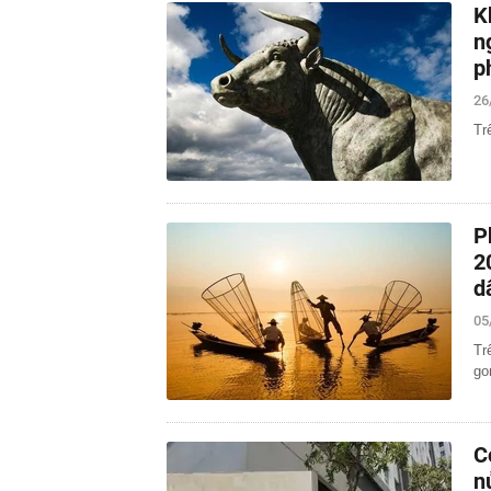
K
n
p
26
Tr
P
2
d
05
Tr
go
C
n