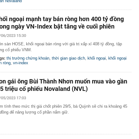
àn Novaland
hối ngoại mạnh tay bán ròng hơn 400 tỷ đồng
rong ngày VN-Index bật tăng về cuối phiên
/06/2023 15:30
ên sàn HOSE, khối ngoại bán ròng với giá trị xấp xỉ 408 tỷ đồng, tập
ung cổ phiếu VNM.
gs:
thị trường chứng khoán
,
thời gian giao dịch
,
khối ngoại
,
khối ngoại
n ròng
,
vn-index
on gái ông Bùi Thành Nhơn muốn mua vào gần
,5 triệu cổ phiếu Novaland (NVL)
/05/2023 17:03
m tính theo mức thị giá chốt phiên 29/5, bà Quỳnh sẽ chi ra khoảng 45
 đồng để nâng lượng cổ phần nắm giữ.