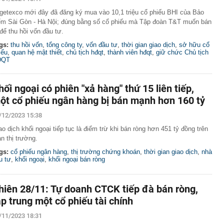
vọt, nhà đầu tư vui mừng trở lại
getexco mới đây đã đăng ký mua vào 10,1 triệu cổ phiếu BHI của Bảo
ìm ra cách mới để sản xuất chip siêu nhỏ: Nhanh gấp
ểm Sài Gòn - Hà Nội; đúng bằng số cổ phiếu mà Tập đoàn T&T muốn bán
g nghệ cũ, nhưng ít nhất 3 năm nữa thành sự thật
 để thu hồi vốn đầu tư.
 lên tiếng về đoàn từ thiện Huấn "Hoa Hồng": Trưởng
gs:
thu hồi vốn
,
tổng công ty
,
vốn đầu tư
,
thời gian giao dịch
,
sở hữu cổ
dân cùng xác nhận các chi tiết đáng chú ý
iếu
,
quan hệ mật thiết
,
chủ tịch hđqt
,
thành viên hđqt
,
giữ chức Chủ tịch
ĐQT
uyến khích sáp nhập các doanh nghiệp Nhà nước nhằm
hế
óa dữ liệu vùng trồng sầu riêng
hối ngoại có phiên "xả hàng" thứ 15 liên tiếp,
ố 'pin quả chuối' khiến 213.000 xe điện dính lỗi phồng
ột cổ phiếu ngân hàng bị bán mạnh hơn 160 tỷ
xuất phải công khai xin lỗi
/12/2023 15:38
ng dụng AI vào quản lý các khu chung cư tại TP.HCM
ao dịch khối ngoại tiếp tục là điểm trừ khi bán ròng hơn 451 tỷ đồng trên
h Sky, Vua Quạt và Hồ Văn Khoa khai gì tại công an?
àn thị trường.
ần 1,2ha đất để xây dựng NƠXH tại phường Bồ Đề
gs:
cổ phiếu ngân hàng
,
thị trường chứng khoán
,
thời gian giao dịch
,
nhà
n SN 2001 nhận 12 lần chuyển khoản tổng 5 tỷ đồng lúc
u tư
,
khối ngoại
,
khối ngoại bán ròng
ng an hỗ trợ hoàn trả cho người gửi
 hiểu của người đàn ông có giao dịch chuyển khoản
hiên 28/11: Tự doanh CTCK tiếp đà bán ròng,
đồng
ập trung một cổ phiếu tài chính
/11/2023 18:31