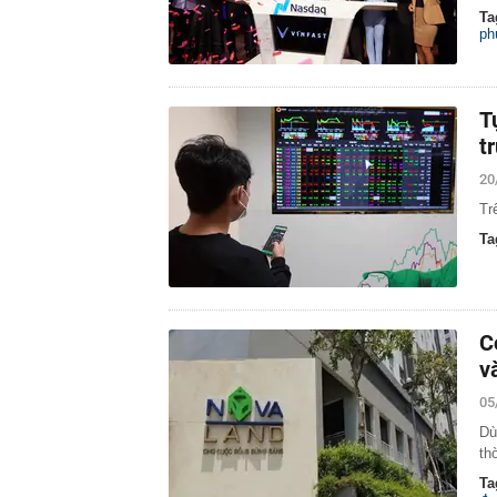
Ta
ph
T
t
20
Tr
Ta
C
v
05
Dù
th
Ta