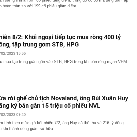
àn sàn ghi nhận 607 cổ phiếu tăng điểm, trong đó có 35 mã tăng trần, áp
o hoàn toàn so với 199 cổ phiếu giảm điểm.
hiên 8/2: Khối ngoại tiếp tục mua ròng 400 tỷ
ồng, tập trung gom STB, HPG
/02/2023 15:55
c mua tập trung giải ngân vào STB, HPG trong khi bán ròng mạnh VHM
ừa rời ghế chủ tịch Novaland, ông Bùi Xuân Huy
ăng ký bán gần 15 triệu cổ phiếu NVL
/02/2023 09:20
m tính theo mức giá kết phiên 7/2, ông Huy có thể thu về 216 tỷ đồng
u khi thành công giảm sở hữu.