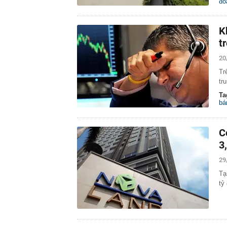
đo
K
t
20
Tr
tr
Ta
bá
C
3
29
Tạ
tỷ