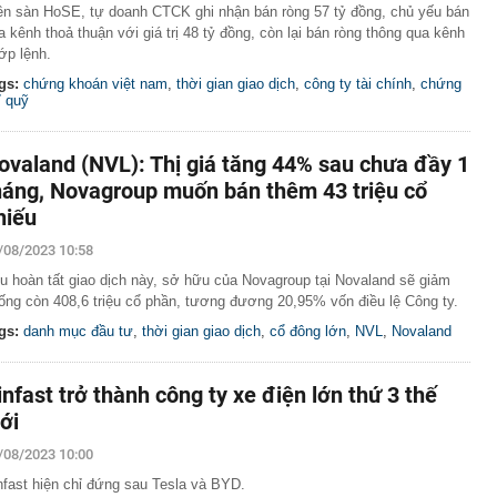
ên sàn HoSE, tự doanh CTCK ghi nhận bán ròng 57 tỷ đồng, chủ yếu bán
a kênh thoả thuận với giá trị 48 tỷ đồng, còn lại bán ròng thông qua kênh
ớp lệnh.
gs:
chứng khoán việt nam
,
thời gian giao dịch
,
công ty tài chính
,
chứng
ỉ quỹ
ovaland (NVL): Thị giá tăng 44% sau chưa đầy 1
háng, Novagroup muốn bán thêm 43 triệu cổ
hiếu
/08/2023 10:58
u hoàn tất giao dịch này, sở hữu của Novagroup tại Novaland sẽ giảm
ống còn 408,6 triệu cổ phần, tương đương 20,95% vốn điều lệ Công ty.
gs:
danh mục đầu tư
,
thời gian giao dịch
,
cổ đông lớn
,
NVL
,
Novaland
infast trở thành công ty xe điện lớn thứ 3 thế
iới
/08/2023 10:00
nfast hiện chỉ đứng sau Tesla và BYD.