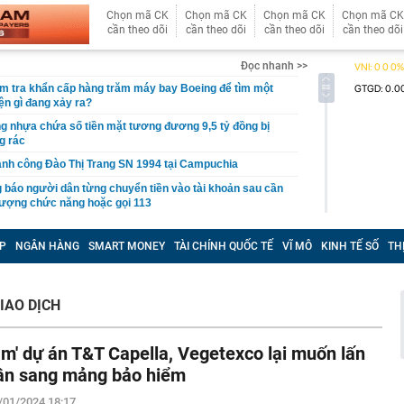
Chọn mã CK
Chọn mã CK
Chọn mã CK
Chọn mã CK
cần theo dõi
cần theo dõi
cần theo dõi
cần theo dõi
Đọc nhanh >>
ểm tra khẩn cấp hàng trăm máy bay Boeing để tìm một
ện gì đang xảy ra?
ng nhựa chứa số tiền mặt tương đương 9,5 tỷ đồng bị
g rác
nh công Đào Thị Trang SN 1994 tại Campuchia
 báo người dân từng chuyển tiền vào tài khoản sau cần
 lượng chức năng hoặc gọi 113
 2.000 tấn thép được gấp rút dựng lên giữa lòng thành
 trình rộng 50.000 m² chuẩn bị lộ diện
P
NGÂN HÀNG
SMART MONEY
TÀI CHÍNH QUỐC TẾ
VĨ MÔ
KINH TẾ SỐ
TH
khoản để nhận tiền bán hàng, tiền người thân chuyển và
ình, hộ kinh doanh khó xác định doanh thu: Đại diện Cục
ghị gì?
IAO DỊCH
USD của nhà máy lọc dầu đầu tiên tại Việt Nam có động
g
Ôm' dự án T&T Capella, Vegetexco lại muốn lấn
ời đợi mua iPhone 18 Pro Max nên biết
ân sang mảng bảo hiểm
ớc thuế 6 tháng đầu năm 2026 của Xổ số Kiến thiết Thủ
một ngày của Xổ số kiến thiết TP HCM
/01/2024 18:17