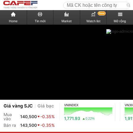
New
Home
Tin mới
Market
Watch list
Mở rộng
Giá vàng SJC
Giá bạc
VNINDEX
VN30
Mua
140,500
-0.35%
1,771.93
1,91
vào
0.22%
Bán ra
143,500
-0.35%