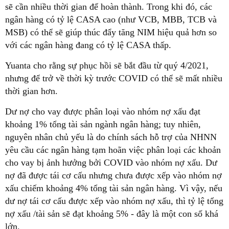
sẽ cần nhiều thời gian để hoàn thành. Trong khi đó, các
ngân hàng có tỷ lệ CASA cao (như VCB, MBB, TCB và
MSB) có thể sẽ giúp thúc đẩy tăng NIM hiệu quả hơn so
với các ngân hàng đang có tỷ lệ CASA thấp.
Yuanta cho rằng sự phục hồi sẽ bắt đầu từ quý 4/2021,
nhưng để trở về thời kỳ trước COVID có thể sẽ mất nhiều
thời gian hơn.
Dư nợ cho vay được phân loại vào nhóm nợ xấu đạt
khoảng 1% tổng tài sản ngành ngân hàng; tuy nhiên,
nguyên nhân chủ yếu là do chính sách hỗ trợ của NHNN
yêu cầu các ngân hàng tạm hoãn việc phân loại các khoản
cho vay bị ảnh hưởng bởi COVID vào nhóm nợ xấu. Dư
nợ đã được tái cơ cấu nhưng chưa được xếp vào nhóm nợ
xấu chiếm khoảng 4% tổng tài sản ngân hàng. Vì vậy, nếu
dư nợ tái cơ cấu được xếp vào nhóm nợ xấu, thì tỷ lệ tổng
nợ xấu /tài sản sẽ đạt khoảng 5% - đây là một con số khá
lớn.