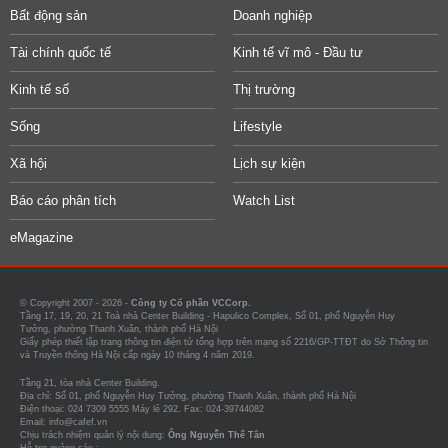
Bất động sản
Doanh nghiệp
Tài chính quốc tế
Kinh tế vĩ mô - Đầu tư
Kinh tế số
Thị trường
Sống
Lifestyle
Xã hội
Lịch sự kiện
Báo cáo phân tích
Watch List
eMagazine
© Copyright 2007 - 2026 -
Công ty Cổ phần VCCorp.
Tầng 17, 19, 20, 21 Toà nhà Center Building - Hapulico Complex, Số 01, phố Nguyễn Huy
Tưởng, phường Thanh Xuân, thành phố Hà Nội
Giấy phép thiết lập trang thông tin điện tử tổng hợp trên mạng số 2216/GP-TTĐT do Sở Thông tin
và Truyền thông Hà Nội cấp ngày 10 tháng 4 năm 2019.
Tầng 21, tòa nhà Center Building.
Địa chỉ: Số 01, phố Nguyễn Huy Tưởng, phường Thanh Xuân, thành phố Hà Nội
Điện thoại: 024 7309 5555 Máy lẻ 292. Fax: 024-39744082
Email: info@cafef.vn
Chịu trách nhiệm quản lý nội dung:
Ông Nguyễn Thế Tân