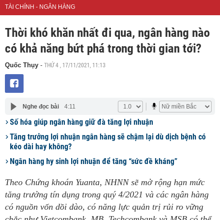
TÀI CHÍNH - NGÂN HÀNG
Thời khó khăn nhất đi qua, ngân hàng nào
có khả năng bứt phá trong thời gian tới?
THỨ 4 , 17/11/2021, 11:13
Quốc Thụy
-
Nghe đọc bài
4:11
Số hóa giúp ngân hàng giữ đà tăng lợi nhuận
Tăng trưởng lợi nhuận ngân hàng sẽ chậm lại dù dịch bệnh có
kéo dài hay không?
Ngân hàng hy sinh lợi nhuận để tăng “sức đề kháng”
Theo Chứng khoán Yuanta, NHNN sẽ mở rộng hạn mức
tăng trưởng tín dụng trong quý 4/2021 và các ngân hàng
có nguồn vốn dồi dào, có năng lực quản trị rủi ro vững
chắc như Vietcombank, MB, Techcombank và MSB có thể