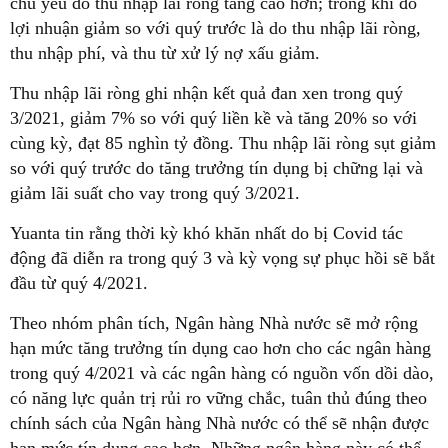
chủ yếu do thu nhập lãi ròng tăng cao hơn; trong khi đó
lợi nhuận giảm so với quý trước là do thu nhập lãi ròng,
thu nhập phí, và thu từ xử lý nợ xấu giảm.
Thu nhập lãi ròng ghi nhận kết quả đan xen trong quý
3/2021, giảm 7% so với quý liền kề và tăng 20% so với
cùng kỳ, đạt 85 nghìn tỷ đồng. Thu nhập lãi ròng sụt giảm
so với quý trước do tăng trưởng tín dụng bị chững lại và
giảm lãi suất cho vay trong quý 3/2021.
Yuanta tin rằng thời kỳ khó khăn nhất do bị Covid tác
động đã diễn ra trong quý 3 và kỳ vọng sự phục hồi sẽ bắt
đầu từ quý 4/2021.
Theo nhóm phân tích, Ngân hàng Nhà nước sẽ mở rộng
hạn mức tăng trưởng tín dụng cao hơn cho các ngân hàng
trong quý 4/2021 và các ngân hàng có nguồn vốn dồi dào,
có năng lực quản trị rủi ro vững chắc, tuân thủ đúng theo
chính sách của Ngân hàng Nhà nước có thể sẽ nhận được
hạn mức tín dụng cao hơn. Những ngân hàng này có thể