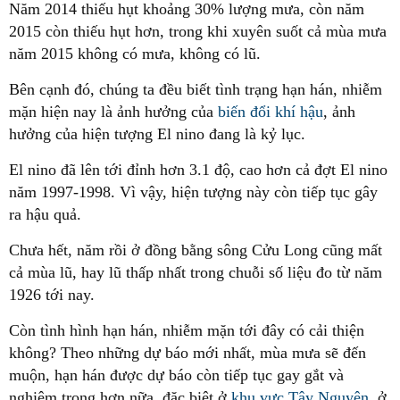
Năm 2014 thiếu hụt khoảng 30% lượng mưa, còn năm
2015 còn thiếu hụt hơn, trong khi xuyên suốt cả mùa mưa
năm 2015 không có mưa, không có lũ.
Bên cạnh đó, chúng ta đều biết tình trạng hạn hán, nhiễm
mặn hiện nay là ảnh hưởng của
biến đổi khí hậu
, ảnh
hưởng của hiện tượng El nino đang là kỷ lục.
El nino đã lên tới đỉnh hơn 3.1 độ, cao hơn cả đợt El nino
năm 1997-1998. Vì vậy, hiện tượng này còn tiếp tục gây
ra hậu quả.
Chưa hết, năm rồi ở đồng bằng sông Cửu Long cũng mất
cả mùa lũ, hay lũ thấp nhất trong chuỗi số liệu đo từ năm
1926 tới nay.
Còn tình hình hạn hán, nhiễm mặn tới đây có cải thiện
không? Theo những dự báo mới nhất, mùa mưa sẽ đến
muộn, hạn hán được dự báo còn tiếp tục gay gắt và
nghiêm trọng hơn nữa, đặc biệt ở
khu vực Tây Nguyên
, ở