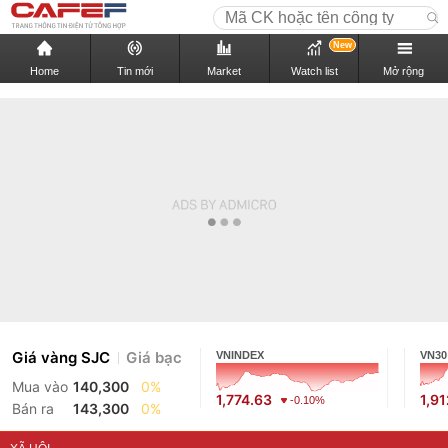
New
Home
Tin mới
Market
Watch list
Mở rộng
Giá vàng SJC
Giá bạc
VNINDEX
VN30
Mua vào
140,300
0%
1,774.63
1,9
-0.10%
Bán ra
143,300
0%