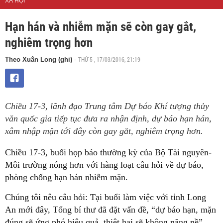
XÃ HỘI
​Hạn hán và nhiễm mặn sẽ còn gay gắt,
nghiêm trọng hơn
THỨ 5 , 17/03/2016, 21:19
Theo Xuân Long (ghi)
-
Chiều 17-3, lãnh đạo Trung tâm Dự báo Khí tượng thủy
văn quốc gia tiếp tục đưa ra nhận định, dự báo hạn hán,
xâm nhập mặn tới đây còn gay gắt, nghiêm trọng hơn.
Chiều 17-3, buổi họp báo thường kỳ của Bộ Tài nguyên-
Môi trường nóng hơn với hàng loạt câu hỏi về dự báo,
phòng chống hạn hán nhiễm mặn.
Chúng tôi nêu câu hỏi: Tại buổi làm việc với tỉnh Long
An mới đây, Tổng bí thư đã đặt vấn đề, “dự báo hạn, mặn
đúng sẽ ứng phó hiệu quả, thiệt hại sẽ không nặng nề”.