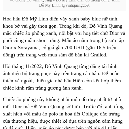
Vợ chồng Đỗ Vinh Quang - Đỗ Mỹ Linh diện đồ tương đồng. Ảnh:
Đỗ Mỹ Linh, @vinhquangdo9.
Hoa hậu Đỗ Mỹ Linh diện váy xanh baby blue nữ tính,
khoe bờ vai gầy thon gọn. Trong khi đó, Đỗ Vinh Quang
mặc chiếc áo phông xanh, nổi bật với hoạ tiết chữ Dior và
phối cùng quần short trắng. Mẫu áo nằm trong bộ sưu tập
Dior x Sorayama, có giá gần 700 USD (gần 16,5 triệu
đồng) trên trang web mua sắm đồ bán lại Grailed.
Hồi tháng 11/2022, Đỗ Vinh Quang từng đăng tải hình
ảnh diện bộ trang phục này trên trang cá nhân. Để hoàn
thiện vẻ ngoài, thiếu gia nhà bầu Hiển còn kết hợp thêm
chiếc kính râm tráng gương ánh xanh.
Chiếc áo phông này không phải món đồ duy nhất từ nhà
mốt Dior mà Đỗ Vinh Quang sở hữu. Trước đó, anh từng
xuất hiện với mẫu áo polo in hoạ tiết Oblique đặc trưng
của thương hiệu, được thiết kế dựa trên nguồn cảm hứng
từ đá quý. Hiện, mẫu áo này được bán với giá 41 triệu