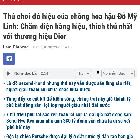
LIFESTYLE
Thú chơi đồ hiệu của chồng hoa hậu Đỗ Mỹ
Linh: Chăm diện hàng hiệu, thích thú nhất
với thương hiệu Dior
THỨ 3 , 07/02/2023, 14:18
Lam Phương
-
Nghe đọc bài
2:54
Là đồ second-hand nhưng thứ này vẫn được săn lùng ráo riết,
người giàu thậm chí chưa chắc mua được
Từng đẩy xe cút kít để kiếm sống, chàng trai này giờ thành tỷ
phú bất động sản, lọt top người giàu nhất đất nước
7 nữ triệu phú tài sắc vẹn toàn lại còn là đại gia bất động sản:
Song Hye Kyo mua nhà gần 380 tỷ đồng vẫn chưa là gì so với
'phú bà' này
Độc lạ chiếc Porsche được đại lý ở đất nước tỷ dân rao bán giá