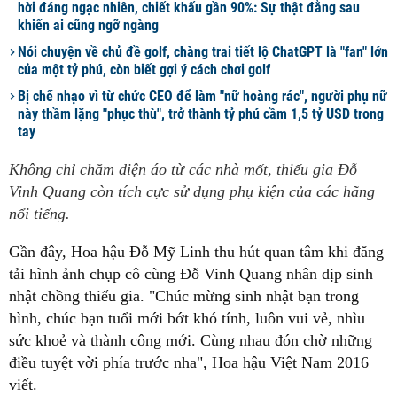
hời đáng ngạc nhiên, chiết khấu gần 90%: Sự thật đằng sau
khiến ai cũng ngỡ ngàng
Nói chuyện về chủ đề golf, chàng trai tiết lộ ChatGPT là "fan" lớn
của một tỷ phú, còn biết gợi ý cách chơi golf
Bị chế nhạo vì từ chức CEO để làm "nữ hoàng rác", người phụ nữ
này thầm lặng "phục thù", trở thành tỷ phú cầm 1,5 tỷ USD trong
tay
Không chỉ chăm diện áo từ các nhà mốt, thiếu gia Đỗ
Vinh Quang còn tích cực sử dụng phụ kiện của các hãng
nổi tiếng.
Gần đây, Hoa hậu Đỗ Mỹ Linh thu hút quan tâm khi đăng
tải hình ảnh chụp cô cùng Đỗ Vinh Quang nhân dịp sinh
nhật chồng thiếu gia. "Chúc mừng sinh nhật bạn trong
hình, chúc bạn tuổi mới bớt khó tính, luôn vui vẻ, nhìu
sức khoẻ và thành công mới. Cùng nhau đón chờ những
điều tuyệt vời phía trước nha", Hoa hậu Việt Nam 2016
viết.