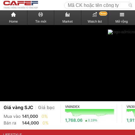
New
Home
Tin mới
Market
Watch list
Mở rộng
Giá vàng SJC
Giá bạc
VNINDEX
VN30
Mua vào
141,000
0%
1,768.06
1,91
0.19%
Bán ra
144,000
0%