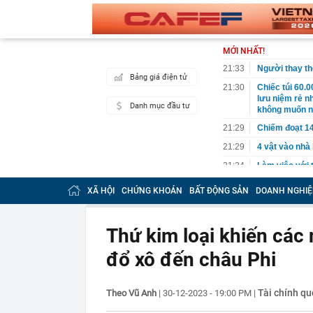
MỚI NHẤT!
21:33
Người thay th
Bảng giá điện tử
21:30
Chiếc túi 60.
lưu niệm rẻ n
Danh mục đầu tư
không muốn 
21:29
Chiếm đoạt 14
21:29
4 vật vào nhà
21:24
Làm việc với 
doanh nghiệp 
XÃ HỘI
CHỨNG KHOÁN
BẤT ĐỘNG SẢN
DOANH NGHIỆ
21:23
Bắt tạm giam 
nữ đồng nghi
21:22
Rốt ráo 'thúc
Thứ kim loại khiến các
21:17
Quang Hải thiế
đổ xô đến châu Phi
Nam
21:12
Lời khuyên ch
hồn
Tài chính qu
Theo Vũ Anh
|
30-12-2023 - 19:00 PM
|
21:11
Cặp đôi đình 