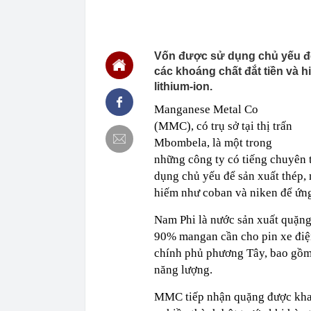
21:10
Bắt "thần chế
21:01
Sứa lửa 'tấn 
20:59
Công an truy 
Vốn được sử dụng chủ yếu để 
20:59
Nữ diễn viên 
các khoáng chất đắt tiền và 
chuối đậu, hỏi
lithium-ion.
20:54
Cha của Lione
Manganese Metal Co
20:50
Lời khuyên c
(MMC), có trụ sở tại thị trấn
20:46
Thị trường ngâ
Mbombela, là một trong
và Ai Cập, St
Singapore cho
những công ty có tiếng chuyên 
20:46
Sao nam bí ẩn
dụng chủ yếu để sản xuất thép,
"người vô hìn
hiếm như coban và niken để ứng
20:43
Hơn 120 cán bộ
người tại chợ
Nam Phi là nước sản xuất quặng
20:42
Thanh tra Chí
90% mangan cần cho pin xe điện.
không rõ nguồ
chính phủ phương Tây, bao gồm
khai sai thuế
năng lượng.
MMC tiếp nhận quặng được khai