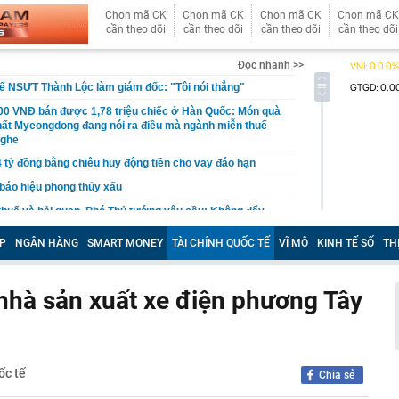
Chọn mã CK
Chọn mã CK
Chọn mã CK
Chọn mã CK
cần theo dõi
cần theo dõi
cần theo dõi
cần theo dõi
Đọc nhanh >>
ế NSƯT Thành Lộc làm giám đốc: "Tôi nói thẳng"
000 VNĐ bán được 1,78 triệu chiếc ở Hàn Quốc: Món quà
hất Myeongdong đang nói ra điều mà ngành miễn thuế
nghe
 tỷ đồng bằng chiêu huy động tiền cho vay đáo hạn
 báo hiệu phong thủy xấu
thuế và hải quan, Phó Thủ tướng yêu cầu: Không đẩy
‘đi vòng’
P
NGÂN HÀNG
SMART MONEY
TÀI CHÍNH QUỐC TẾ
VĨ MÔ
KINH TẾ SỐ
TH
nhân viên quán bar Nguyễn Thanh Thiện SN 2004 và 2
ệp
' phá sản Dự án Khu công nghiệp Mỹ Trung
 nhà sản xuất xe điện phương Tây
t lập siêu kỷ lục, xứng danh huyền thoại bóng đá Việt
o 3 con giáp dễ vượng lộc bất động sản trong tháng cô
ốc tế
Chia sẻ
đám showbiz ly thân gấp sau 15 ngày cưới