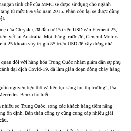
angan tinh chế của MMC sẽ được sử dụng cho ngành
 tăng từ mức 8% vào năm 2015. Phần còn lại sẽ được dùng
ệt.
y mẹ của Chrysler, đã đầu tư 15 triệu USD vào Element 25,
êm yết tại Australia. Một tháng trước đó, General Motors
nt 25 khoản vay trị giá 85 triệu USD để xây dựng nhà
ế quan đối với hàng hóa Trung Quốc nhằm giảm dần sự phụ
i cảnh đại dịch Covid-19, đã làm gián đoạn dòng chảy hàng
ồn nguyên liệu thô và liên tục sàng lọc thị trường”, Pia
Mercedes-Benz cho biết.
nhiều so Trung Quốc, song các khách hàng tiềm năng
ượng ổn định. Bản thân công ty cũng cung cấp nhiều giải
cầu.