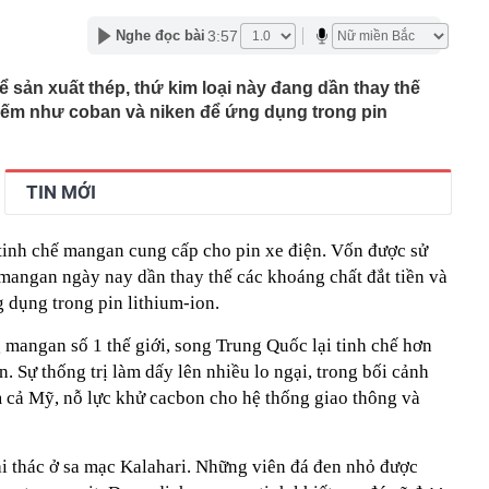
t" gây náo loạn ở bệnh viện
3:57
Nghe đọc bài
công' người tắm biển Nha Trang
tìm người có tên Trịnh Quang Nam SN 1999
sản xuất thép, thứ kim loại này đang dần thay thế
quê Nam Định khiến Việt kiều Mỹ đổ gục sau bữa ốc
hiếm như coban và niken để ứng dụng trong pin
 cưới luôn
l Messi qua đời ở tuổi 68
ho những người thường xuyên bật điều hoà cả ngày
TIN MỚI
n hàng bán lẻ: HSBC rút khỏi 2 thị trường bán lẻ tại Úc
andard Chartered chuyển nhượng danh mục cho vay tại
 Trust Bank
tinh chế mangan cung cấp cho pin xe điện. Vốn được sử
 nhất showbiz: Sở hữu tài sản nghìn tỷ nhưng sống như
 mangan ngày nay dần thay thế các khoáng chất đắt tiền và
h", đạo diễn phải năn nỉ mới chịu đóng phim
 dụng trong pin lithium-ion.
, chiến sĩ đồng loạt ra quân lúc rạng sáng, kiểm tra 155
 đầu mối
 mangan số 1 thế giới, song Trung Quốc lại tinh chế hơn
nh phủ chuyển Bộ Công an thông tin 7 cá nhân bán vàng
 Sự thống trị làm dấy lên nhiều lo ngại, trong bối cảnh
n gốc, giao dịch hơn 2.000 tỷ đồng, 6 doanh nghiệp kê
 cả Mỹ, nỗ lực khử cacbon cho hệ thống giao thông và
 thác ở sa mạc Kalahari. Những viên đá đen nhỏ được