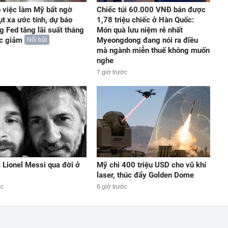
 việc làm Mỹ bất ngờ
Chiếc túi 60.000 VNĐ bán được
ụt xa ước tính, dự báo
1,78 triệu chiếc ở Hàn Quốc:
g Fed tăng lãi suất tháng
Món quà lưu niệm rẻ nhất
ức giảm
Myeongdong đang nói ra điều
Nổi bật
mà ngành miễn thuế không muốn
nghe
7 giờ trước
 Lionel Messi qua đời ở
Mỹ chi 400 triệu USD cho vũ khí
laser, thúc đẩy Golden Dome
ớc
6 giờ trước