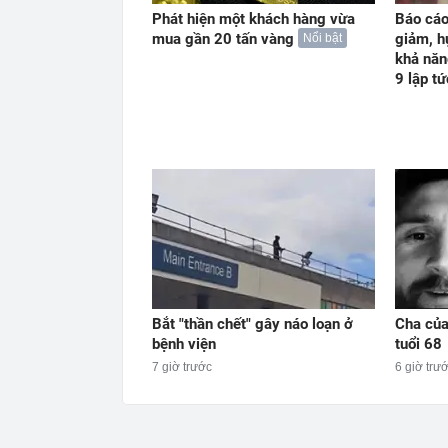
Phát hiện một khách hàng vừa
Báo cáo
mua gần 20 tấn vàng
giảm, h
Nổi bật
khả năn
9 lập t
Bắt "thần chết" gây náo loạn ở
Cha của
bệnh viện
tuổi 68
7 giờ trước
6 giờ trư