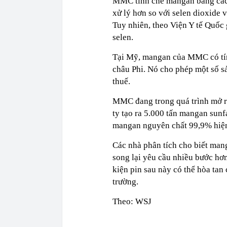
MMC tinh chế mangan bằng cách
xử lý hơn so với selen dioxide
Tuy nhiên, theo Viện Y tế Quốc 
selen.
Tại Mỹ, mangan của MMC có tín
châu Phi. Nó cho phép một số s
thuế.
MMC đang trong quá trình mở rộ
ty tạo ra 5.000 tấn mangan sunfa
mangan nguyên chất 99,9% hiện
Các nhà phân tích cho biết mang
song lại yêu cầu nhiều bước hơn
kiện pin sau này có thể hòa tan
trường.
Theo: WSJ