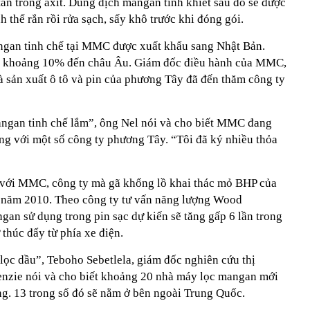
tan trong axit. Dung dịch mangan tinh khiết sau đó sẽ được
h thể rắn rồi rửa sạch, sấy khô trước khi đóng gói.
ngan tinh chế tại MMC được xuất khẩu sang Nhật Bản.
 khoảng 10% đến châu Âu. Giám đốc điều hành của MMC,
hà sản xuất ô tô và pin của phương Tây đã đến thăm công ty
ngan tinh chế lắm”, ông Nel nói và cho biết MMC đang
g với một số công ty phương Tây. “Tôi đã ký nhiều thỏa
i với MMC, công ty mà gã khổng lồ khai thác mỏ BHP của
o năm 2010. Theo công ty tư vấn năng lượng Wood
an sử dụng trong pin sạc dự kiến sẽ tăng gấp 6 lần trong
 thúc đẩy từ phía xe điện.
t lọc dầu”, Teboho Sebetlela, giám đốc nghiên cứu thị
nzie nói và cho biết khoảng 20 nhà máy lọc mangan mới
g. 13 trong số đó sẽ nằm ở bên ngoài Trung Quốc.