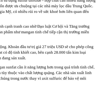
 sử dụng sulfur dioxide - hợp chất cần nhiều năng lượng
 vốn được ưa chuộng tại các nhà máy lọc dầu Trung Quốc.
gia Mỹ, có nhiều rủi ro về sức khoẻ hơn liên quan đến
h cạnh tranh cao nhờ Đạo luật Cơ hội và Tăng trưởng
ản phẩm như mangan tinh chế tiếp cận thị trường miễn
ng. Khoản đầu tư trị giá 27 triệu USD sẽ cho phép công
t có độ tinh khiết cao, bên cạnh 28.000 tấn kim loại
 đang sản xuất.
an sunfat cần ít năng lượng hơn trong quá trình tinh chế,
 tùy thuộc vào chất lượng quặng. Các nhà sản xuất linh
 chúng trong nước thay vì axit sulfuric để bảo vệ môi