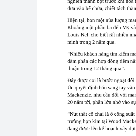
nghiền thành bột trước khi hòa 
đưa vào bể chứa, chiết tách thàn
Hiện tại, hơn một nửa lượng ma
Khoảng một phần ba đến Mỹ và
Louis Nel, cho biết rất nhiều n
mình trong 2 năm qua.
“Nhiều khách hàng tìm kiếm ma
đàm phán các hợp đồng tiềm năn
thuận trong 12 tháng qua”.
Đây được coi là bước ngoặt đố
Úc quyết định bán sang tay và
Mackenzie, nhu cầu đối với mang
20 năm tới, phần lớn nhờ vào sự
“Nút thắt cổ chai là ở công suấ
trường hợp kim tại Wood Macke
đang được lên kế hoạch xây dựn