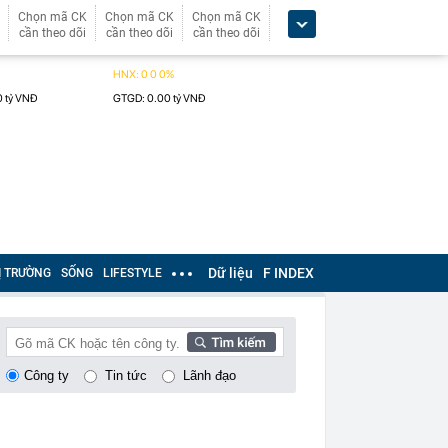
Chọn mã CK
Chọn mã CK
Chọn mã CK
cần theo dõi
cần theo dõi
cần theo dõi
Dữ liệu
F INDEX
Ị TRƯỜNG
SỐNG
LIFESTYLE
Công ty
Tin tức
Lãnh đạo