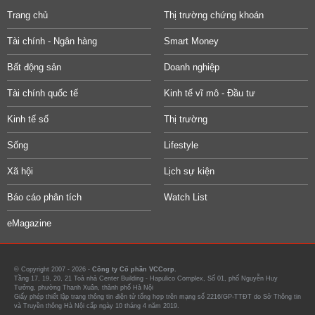
Trang chủ
Thị trường chứng khoán
Tài chính - Ngân hàng
Smart Money
Bất động sản
Doanh nghiệp
Tài chính quốc tế
Kinh tế vĩ mô - Đầu tư
Kinh tế số
Thị trường
Sống
Lifestyle
Xã hội
Lịch sự kiện
Báo cáo phân tích
Watch List
eMagazine
© Copyright 2007 - 2026 -
Công ty Cổ phần VCCorp.
Tầng 17, 19, 20, 21 Toà nhà Center Building - Hapulico Complex, Số 01, phố Nguyễn Huy
Tưởng, phường Thanh Xuân, thành phố Hà Nội
Giấy phép thiết lập trang thông tin điện tử tổng hợp trên mạng số 2216/GP-TTĐT do Sở Thông tin
và Truyền thông Hà Nội cấp ngày 10 tháng 4 năm 2019.