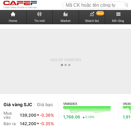
New
Home
Tin mới
Market
Watch list
Mở rộng
Giá vàng SJC
Giá bạc
VNINDEX
VN30
Mua
139,200
-0.36%
1,768.06
1,91
vào
0.19%
Bán ra
142,200
-0.35%