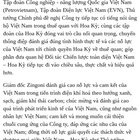
Tập đoàn Công nghiệp - năng lượng Quốc gia Việt Nam
(Petrovietnam), Tập đoàn Điện lực Việt Nam (EVN), Thủ
tướng Chính phủ đề nghị Công ty tiếp tục có tiếng nói ủng
hộ Việt Nam trong thuế quan với Hoa Kỳ; cùng các tập
đoàn của Hoa Kỳ đóng vai trò cầu nối quan trọng, chuyển
thông điệp đánh giá đúng tình hình thực tế và các nỗ lực
của Việt Nam tới chính quyền Hoa Kỳ về thuế quan; góp
phần đưa quan hệ Đối tác Chiến lược toàn diện Việt Nam
– Hoa Kỳ tiếp tục đi vào chiều sâu, thực chất và hiệu quả
hơn.
Giám đốc Zingoni đánh giá cao nỗ lực và cam kết của
Việt Nam trong tiến trình điện khí hoá theo hướng xanh,
sạch, giảm khí thải carbon; chúc mừng và đánh giá cao
quá trình phát triển kinh tế của Việt Nam, cũng như nguồn
nhân lực Việt Nam; cam kết và mong muốn cải thiện
chuỗi cung ứng của Công ty, đáp ứng các nhu cầu của
Việt Nam; đồng thời nỗ lực giải quyết các thách thức về
thương mại giữa Việt Nam – Hoa Kỳ như Thủ tướng