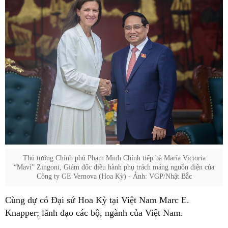
Thủ tướng Chính phủ Phạm Minh Chính tiếp bà María Victoria
“Maví” Zingoni, Giám đốc điều hành phụ trách mảng nguồn điện của
Công ty GE Vernova (Hoa Kỳ) - Ảnh: VGP/Nhật Bắc
Cùng dự có Đại sứ Hoa Kỳ tại Việt Nam Marc E.
Knapper; lãnh đạo các bộ, ngành của Việt Nam.