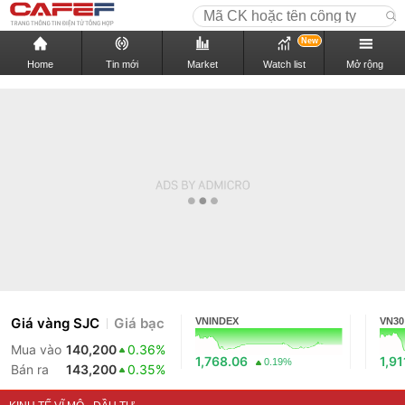
New
Home
Tin mới
Market
Watch list
Mở rộng
Giá vàng SJC
Giá bạc
VNINDEX
VN30
Mua vào
140,200
0.36%
1,768.06
1,91
0.19%
Bán ra
143,200
0.35%