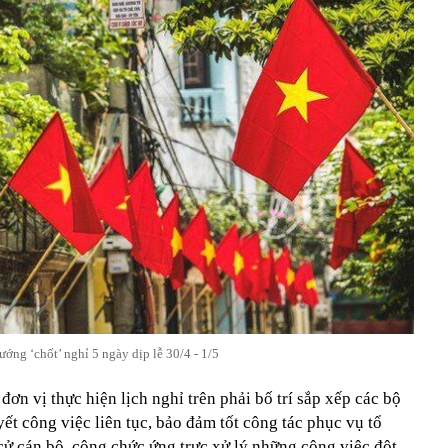
ướng ‘chốt’ nghỉ 5 ngày dịp lễ 30/4 - 1/5
ơn vị thực hiện lịch nghỉ trên phải bố trí sắp xếp các bộ
yết công việc liên tục, bảo đảm tốt công tác phục vụ tổ
cử cán bộ, công chức ứng trực xử lý những công việc đột