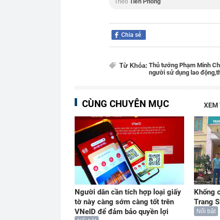
Theo
Tiền Phong
Chia sẻ
Thủ tướng Phạm Minh Ch
Từ Khóa:
người sử dụng lao động,
t
CÙNG CHUYÊN MỤC
XEM
Người dân cần tích hợp loại giấy
Khống c
tờ này càng sớm càng tốt trên
Trang S
VNeID để đảm bảo quyền lợi
Nổi bật