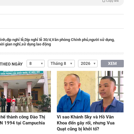
Copy link
ính,
dịp nghỉ lễ,
Dịp nghỉ lễ 30/4,
Văn phòng Chính phủ,
người sử dụng,
hời gian nghỉ,
sử dụng lao động
XEM
 THEO NGÀY
hế thành công Đào Thị
Vì sao Khánh Sky và Hồ Văn
N 1994 tại Campuchia
Khoa đến gây rối, nhưng Vua
Quạt cũng bị khởi tố?