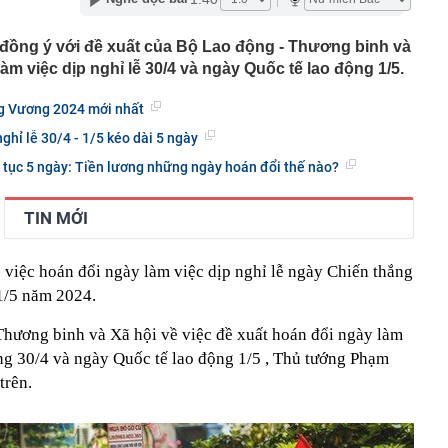
ặc sườn xám đẹp nhất Trung Quốc: Vương Sở Nhiên bét
đẹp hơn cả Lưu Diệc Phi
ồng ý với đề xuất của Bộ Lao động - Thương binh và
àm việc dịp nghỉ lễ 30/4 và ngày Quốc tế lao động 1/5.
inh 12 giao dịch chuyển khoản liên tục với tổng 5 tỷ
16 giờ
ng Vương 2024 mới nhất
làm Mỹ bất ngờ giảm, hụt xa ước tính, dự báo khả năng
uất tháng 9 lập tức giảm
ghỉ lễ 30/4 - 1/5 kéo dài 5 ngày
 mạnh, quỹ vàng lớn nhất thế giới có động thái mới
ên tục 5 ngày: Tiền lương những ngày hoán đổi thế nào?
tin, giấy tờ người dân cần sớm tích hợp vào VNeID để
yền lợi
TIN MỚI
n tăng cao hơn vàng miếng
g "kỳ lạ" tựa mình vào dãy núi đá vôi ở Phong Nha:
 tre, nội thất bằng gỗ tái chế, du khách như bước vào
 việc hoán đổi ngày làm việc dịp nghỉ lễ ngày Chiến thắng
ưa
1/5 năm 2024.
thông báo: Tạm hoãn xuất cảnh đối với tất cả những ai
nh sách sau đây
Thương binh và Xã hội về việc đề xuất hoán đổi ngày làm
tối ưu công năng cho ngân sách hạn chế
ắng 30/4 và ngày Quốc tế lao động 1/5 , Thủ tướng Phạm
công suất thiết kế, Hà Nội giải bài toán chống ngập ra
trên.