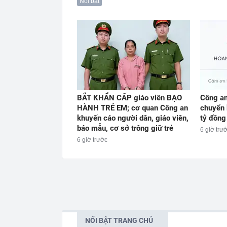
Nổi bật
BẮT KHẨN CẤP giáo viên BẠO
Công an
HÀNH TRẺ EM; cơ quan Công an
chuyển 
khuyến cáo người dân, giáo viên,
tỷ đồng
báo mẫu, cơ sở trông giữ trẻ
6 giờ trư
6 giờ trước
NỔI BẬT TRANG CHỦ