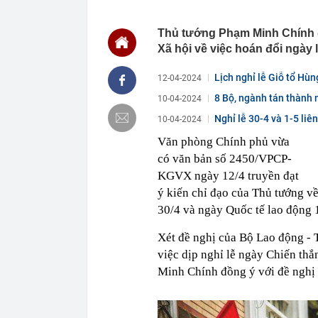
11:25
10 mỹ nhân m
bảng, hạng 1 
Thủ tướng Phạm Minh Chính đ
Xã hội về việc hoán đổi ngày l
11:24
Công an xác m
đồng vào lúc 
Lịch nghỉ lễ Giỗ tổ Hù
11:23
Báo cáo việc 
12-04-2024
Fed tăng lãi s
8 Bộ, ngành tán thành n
10-04-2024
11:23
Giá vàng tăng
Nghỉ lễ 30-4 và 1-5 li
10-04-2024
11:20
5 loại thông 
tránh bỏ lỡ qu
Văn phòng Chính phủ vừa
11:17
Giá vàng nhẫ
có văn bản số 2450/VPCP-
KGVX ngày 12/4 truyền đạt
11:12
Khu nghỉ dưỡn
Đường đi bằng
ý kiến chỉ đạo của Thủ tướng về
vùng đất cổ x
30/4 và ngày Quốc tế lao động 
11:10
Cơ quan Thuế 
nằm trong da
Xét đề nghị của Bộ Lao động - 
11:09
Thiết kế nhà 
việc dịp nghỉ lễ ngày Chiến th
11:08
Mưa lớn vượt 
Minh Chính đồng ý với đề nghị 
sao?