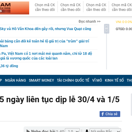
Chọn mã CK
Chọn mã CK
Chọn mã CK
Chọn mã CK
cần theo dõi
cần theo dõi
cần theo dõi
cần theo dõi
Đọc nhanh >>
Sky và Hồ Văn Khoa đến gây rối, nhưng Vua Quạt cũng
ài bảng cân đối kế toán hé lộ giá trị của "trùm" giải trí
t Nam
 Pa, Việt Nam có 1 nơi mát mẻ quanh năm, chỉ từ 18 độ
giá là vương quốc của các loài lan
,36 tỷ đồng
P giáo viên BẠO HÀNH TRẺ EM; cơ quan Công an
ười dân, giáo viên, báo mẫu, cơ sở trông giữ trẻ
P
NGÂN HÀNG
SMART MONEY
TÀI CHÍNH QUỐC TẾ
VĨ MÔ
KINH TẾ SỐ
TH
n nhà nước tại doanh nghiệp, khuyến khích sáp nhập
uần thảo Nhật Bản khiến 6 người bị thương, giao thông
 ngày liên tục dịp lễ 30/4 và 1/5
ầu doanh thu hơn 100.000 tỷ của Việt Nam lần đầu tiên
oại nhiên liệu mới
Chia sẻ
mùi này
ua sữa đậu nành” Việt Nam tăng trưởng hơn 34%, công
1:40
Nghe đọc bài
gần 368 tỷ đồng trả cổ tức trong tháng 8