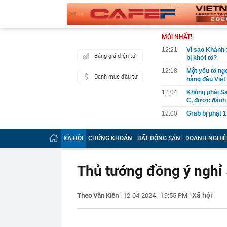
MỚI NHẤT!
12:21
Vì sao Khánh 
Bảng giá điện tử
bị khởi tố?
12:18
Một yếu tố ngo
Danh mục đầu tư
hàng đầu Việ
12:04
Không phải Sa
C, được đánh 
12:00
Grab bị phạt 1
12:00
BẮT KHẨN CẤ
khuyến cáo ng
XÃ HỘI
CHỨNG KHOÁN
BẤT ĐỘNG SẢN
DOANH NGHIỆ
11:54
Cơ cấu lại vố
11:50
Bão Dolphin q
Thủ tướng đồng ý nghỉ 5
tê liệt
11:40
Nhà máy lọc d
xuất bán một l
Xã hội
Theo Văn Kiên
|
12-04-2024 - 19:55 PM
|
11:38
Rắn rất sợ 5 
11:34
Lợi nhuận “V
ty mẹ sắp chi 