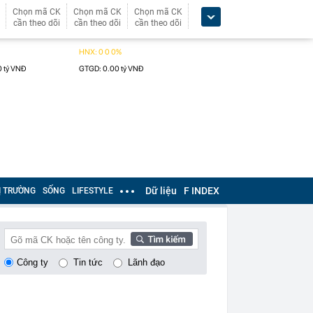
Chọn mã CK
Chọn mã CK
Chọn mã CK
cần theo dõi
cần theo dõi
cần theo dõi
Dữ liệu
F INDEX
Ị TRƯỜNG
SỐNG
LIFESTYLE
Công ty
Tin tức
Lãnh đạo