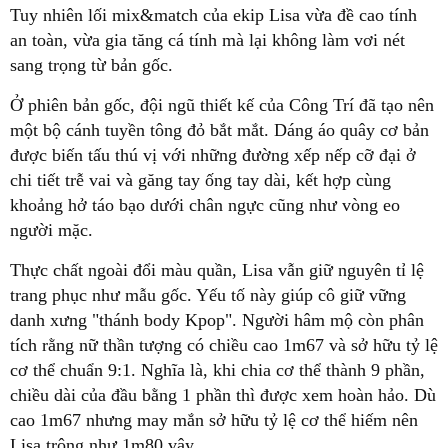
an toàn, vừa gia tăng cá tính mà lại không làm vơi nét
một bộ cánh tuyền tông đỏ bắt mắt. Dáng áo quây cơ bản
được biến tấu thú vị với những đường xếp nếp cỡ đại ở
chi tiết trễ vai và găng tay ống tay dài, kết hợp cùng
khoảng hở táo bạo dưới chân ngực cũng như vòng eo
trang phục như mẫu gốc. Yếu tố này giúp cô giữ vững
danh xưng "thánh body Kpop". Người hâm mộ còn phân
tích rằng nữ thần tượng có chiều cao 1m67 và sở hữu tỷ lệ
cơ thể chuẩn 9:1. Nghĩa là, khi chia cơ thể thành 9 phần,
chiều dài của đầu bằng 1 phần thì được xem hoàn hảo. Dù
cao 1m67 nhưng may mắn sở hữu tỷ lệ cơ thể hiếm nên