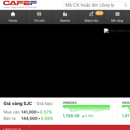
New
Home
Tin mới
Market
Watch list
Mở rộng
Giá vàng SJC
Giá bạc
VNINDEX
VN30
Mua vào
141,000
0.57%
1,768.06
1,91
0.19%
Bán ra
144,000
0.56%