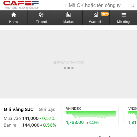
New
Home
Tin mới
Market
Watch list
Mở rộng
Giá vàng SJC
Giá bạc
VNINDEX
VN30
Mua vào
141,000
0.57%
1,768.06
1,91
0.19%
Bán ra
144,000
0.56%