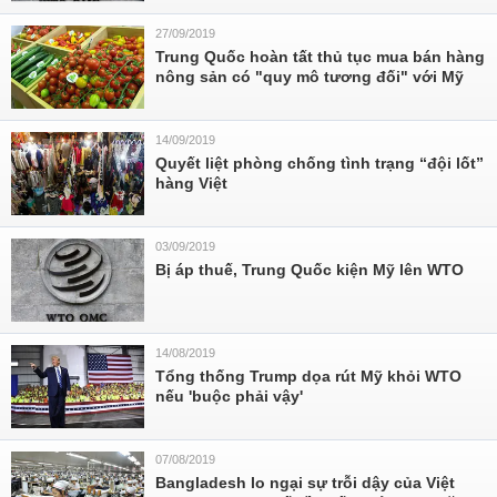
27/09/2019
Trung Quốc hoàn tất thủ tục mua bán hàng
nông sản có "quy mô tương đối" với Mỹ
14/09/2019
Quyết liệt phòng chống tình trạng “đội lốt”
hàng Việt
03/09/2019
Bị áp thuế, Trung Quốc kiện Mỹ lên WTO
14/08/2019
Tổng thống Trump dọa rút Mỹ khỏi WTO
nếu 'buộc phải vậy'
07/08/2019
Bangladesh lo ngại sự trỗi dậy của Việt