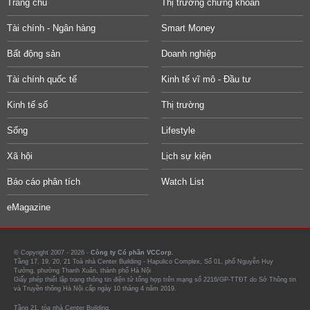
Trang chủ
Thị trường chứng khoán
Tài chính - Ngân hàng
Smart Money
Bất động sản
Doanh nghiệp
Tài chính quốc tế
Kinh tế vĩ mô - Đầu tư
Kinh tế số
Thị trường
Sống
Lifestyle
Xã hội
Lịch sự kiện
Báo cáo phân tích
Watch List
eMagazine
© Copyright 2007 - 2026 -
Công ty Cổ phần VCCorp.
Tầng 17, 19, 20, 21 Toà nhà Center Building - Hapulico Complex, Số 01, phố Nguyễn Huy
Tưởng, phường Thanh Xuân, thành phố Hà Nội
Giấy phép thiết lập trang thông tin điện tử tổng hợp trên mạng số 2216/GP-TTĐT do Sở Thông tin
và Truyền thông Hà Nội cấp ngày 10 tháng 4 năm 2019.
Tầng 21, tòa nhà Center Building.