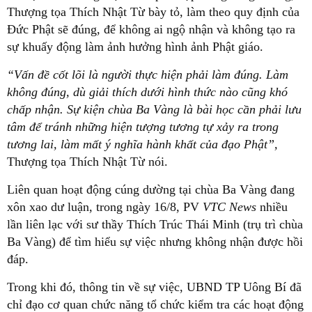
Thượng tọa Thích Nhật Từ bày tỏ, làm theo quy định của
Đức Phật sẽ đúng, để không ai ngộ nhận và không tạo ra
sự khuấy động làm ảnh hưởng hình ảnh Phật giáo.
“Vấn đề cốt lõi là người thực hiện phải làm đúng. Làm
không đúng, dù giải thích dưới hình thức nào cũng khó
chấp nhận.
Sự kiện chùa Ba Vàng là bài học cần phải lưu
tâm để tránh những hiện tượng tương tự xảy ra trong
tương lai, làm mất ý nghĩa hành khất của đạo Phật”,
Thượng tọa Thích Nhật Từ nói.
Liên quan hoạt động cúng dường tại chùa Ba Vàng đang
xôn xao dư luận, trong ngày 16/8, PV
VTC News
nhiều
lần liên lạc với sư thầy Thích Trúc Thái Minh (trụ trì chùa
Ba Vàng) để tìm hiểu sự việc nhưng không nhận được hồi
đáp.
Trong khi đó, thông tin về sự việc, UBND TP Uông Bí đã
chỉ đạo cơ quan chức năng tổ chức kiểm tra các hoạt động