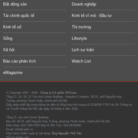
Bất động sản
Doanh nghiệp
Tài chính quốc tế
Kinh tế vĩ mô - Đầu tư
Kinh tế số
Thị trường
Sống
Lifestyle
Xã hội
Lịch sự kiện
Báo cáo phân tích
Watch List
eMagazine
© Copyright 2007 - 2026 -
Công ty Cổ phần VCCorp.
Tầng 17, 19, 20, 21 Toà nhà Center Building - Hapulico Complex, Số 01, phố Nguyễn Huy
Tưởng, phường Thanh Xuân, thành phố Hà Nội
Giấy phép thiết lập trang thông tin điện tử tổng hợp trên mạng số 2216/GP-TTĐT do Sở Thông tin
và Truyền thông Hà Nội cấp ngày 10 tháng 4 năm 2019.
Tầng 21, tòa nhà Center Building.
Địa chỉ: Số 01, phố Nguyễn Huy Tưởng, phường Thanh Xuân, thành phố Hà Nội
Điện thoại: 024 7309 5555 Máy lẻ 292. Fax: 024-39744082
Email: info@cafef.vn
Chịu trách nhiệm quản lý nội dung:
Ông Nguyễn Thế Tân
Hỗ trợ quảng cáo :