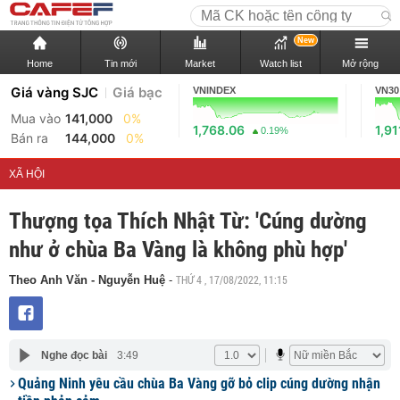
New
Home
Tin mới
Market
Watch list
Mở rộng
Giá vàng SJC
Giá bạc
VNINDEX
VN30
Mua vào
141,000
0%
1,768.06
1,91
0.19%
Bán ra
144,000
0%
XÃ HỘI
Thượng tọa Thích Nhật Từ: 'Cúng dường
như ở chùa Ba Vàng là không phù hợp'
THỨ 4 , 17/08/2022, 11:15
Theo Anh Văn - Nguyễn Huệ
-
Nghe đọc bài
3:49
Quảng Ninh yêu cầu chùa Ba Vàng gỡ bỏ clip cúng dường nhận