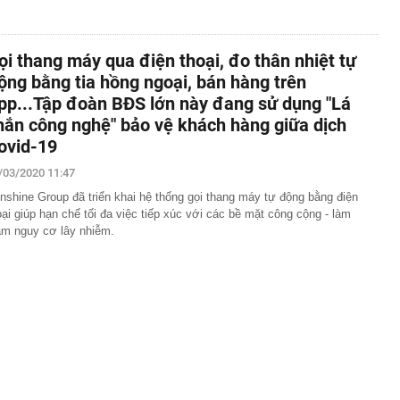
ọi thang máy qua điện thoại, đo thân nhiệt tự
ộng bằng tia hồng ngoại, bán hàng trên
pp...Tập đoàn BĐS lớn này đang sử dụng "Lá
hắn công nghệ" bảo vệ khách hàng giữa dịch
ovid-19
/03/2020 11:47
nshine Group đã triển khai hệ thống gọi thang máy tự động bằng điện
oại giúp hạn chế tối đa việc tiếp xúc với các bề mặt công cộng - làm
ảm nguy cơ lây nhiễm.