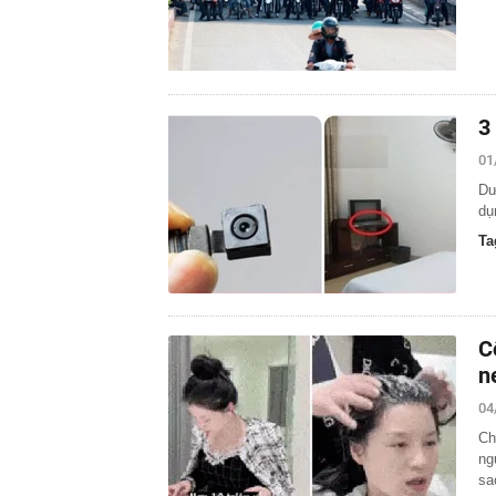
3
01
Dư
dụ
Ta
C
n
04
Ch
ng
sa