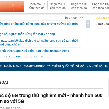
Chọn mã CK
Chọn mã CK
Chọn mã CK
Chọn mã CK
cần theo dõi
cần theo dõi
cần theo dõi
cần theo dõi
Đọc nhanh >>
i dùng không biết công dụng của những đường dệt trên
ạn bè, người thân đứng tên loạt xe sang
nay, toàn bộ giao dịch thẻ tại ngân hàng sau sẽ tạm thời
ươi dùng chú ý!
chất Đức Giang “có biến" sau thông tin quan trọng
y chia hơn 498 triệu cổ phiếu thưởng
m chỉ ra cách nhận biết cửa gỗ, tủ gỗ trong nhà bị mối,
P
NGÂN HÀNG
SMART MONEY
TÀI CHÍNH QUỐC TẾ
VĨ MÔ
KINH TẾ SỐ
TH
ọng: Nhiều người từng thấy nhưng lại bỏ qua
 chính thức giao dịch trên HoSE: Chốt trả cổ tức tiền
đồng ngay trong tháng 8
GOẠI
t Nam phát hiện ‘kho báu' lớn nhất thế giới, có thể khai
hí siêu rẻ, Mỹ lập tức tìm tới
ốc độ 6G trong thử nghiệm mới - nhanh hơn 500
gửi gần 167.000 tỷ đồng tại ngân hàng, chiếm hơn một
sản, được hưởng lãi suất lên tới 8,9%/năm, thu về gần
ần so với 5G
iền lãi
/05/2024 17:30
ng một vì mê khoảng sân, sau một trận ngập mới hiểu