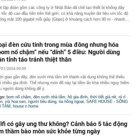
ết kiệm chẳng thấm vào đâu
t tập đoàn gồm các công ty ở Nhật Bản đã chế tạo thiết bị không dây
 báo người dân không gửi hình ảnh, thông tin sau qua
 tốc độ cao đầu tiên trên thế giới, có khả năng truyền dữ liệu với tốc độ
book
óng mặt 100 gigabit mỗi giây (Gbps) ở khoảng cách hơn 90 m - nhanh…
 ve trong bóng tối, nhưng lập tức biến mất khi bật đèn?
ị quyết 10 tạo niềm tin để doanh nghiệp châu Âu mở
ại Việt Nam
oại đèn cứu tinh trong mùa đông nhưng hóa
hà 2 tầng mái Nhật 90m² khoảng bao nhiêu?
bom nổ chậm” nếu “dính” 5 điều: Người dùng
t được bé trai bị bỏ rơi, nuôi khôn lớn, chia cả căn nhà:
ần tỉnh táo tránh thiệt thân
4 năm khiến nhiều người xúc động
ng bất ngờ tăng giá 5% chỉ trong một phiên: Điều gì
/01/2024 09:59
ời gian gần đây, đèn sưởi nhà tắm trở thành vật dụng không thể thiếu
ng án NGHỈ TẾT NGUYÊN ĐÁN ĐINH MÙI, NGHỈ LỄ
i nhiều gia đình. Thế nhưng món đồ này lại tiềm ẩn khá nhiều nguy hiểm
 2027
u người dùng không để ý.
vực, thu giữ 266 hiện vật vàng trị giá hơn 26 tỷ đồng do
gs:
bom nổ chậm
,
đèn sưởi nhà tắm
,
hộ gia đình
,
thời tiết giá rét
,
rò rỉ
ồng phát hiện khi thay sàn nhà
ện
,
vòi hoa sen
,
người tiêu dùng
,
tia hồng ngoại
,
SAFE HOUSE - SỐNG
N TÂM
,
house n home
hông thể thay thế trong Doraemon
l bị huỷ tư cách công ty đại chúng
ifi có gây ung thư không? Cảnh báo 5 tác động
m thầm bào mòn sức khỏe từng ngày