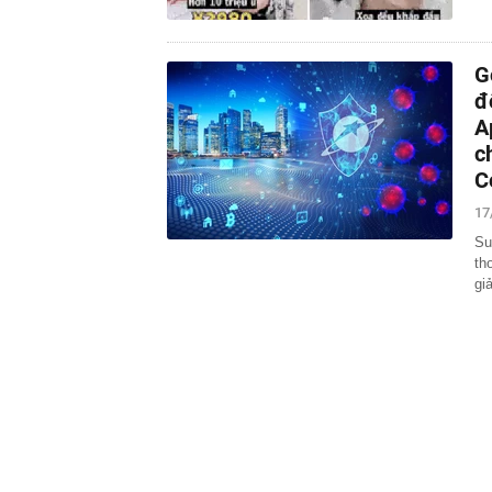
G
đ
A
c
C
17
Su
th
gi