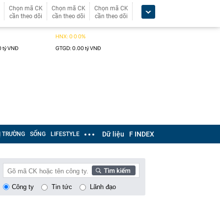
Chọn mã CK
Chọn mã CK
Chọn mã CK
cần theo dõi
cần theo dõi
cần theo dõi
Dữ liệu
F INDEX
Ị TRƯỜNG
SỐNG
LIFESTYLE
Công ty
Tin tức
Lãnh đạo