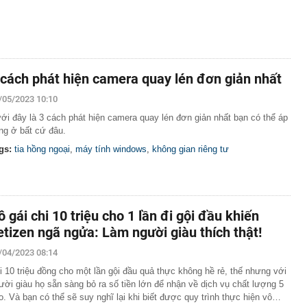
 cách phát hiện camera quay lén đơn giản nhất
/05/2023 10:10
ới đây là 3 cách phát hiện camera quay lén đơn giản nhất bạn có thể áp
ng ở bất cứ đâu.
gs:
tia hồng ngoại
,
máy tính windows
,
không gian riêng tư
ô gái chi 10 triệu cho 1 lần đi gội đầu khiến
etizen ngã ngửa: Làm người giàu thích thật!
/04/2023 08:14
i 10 triệu đồng cho một lần gội đầu quả thực không hề rẻ, thế nhưng với
ười giàu họ sẵn sàng bỏ ra số tiền lớn để nhận về dịch vụ chất lượng 5
o. Và bạn có thể sẽ suy nghĩ lại khi biết được quy trình thực hiện vô…