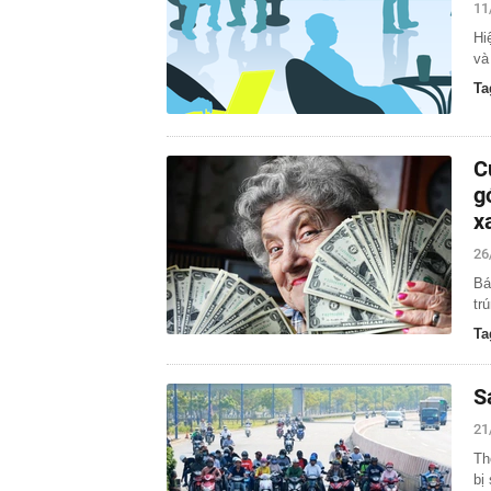
11
Hi
và
Ta
C
g
xa
26
Bá
tr
Ta
S
21
Th
bị