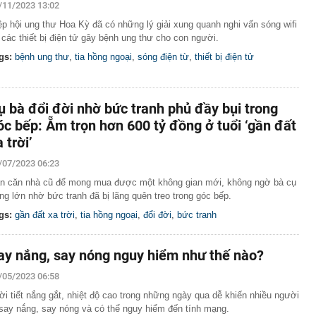
/11/2023 13:02
ệp hội ung thư Hoa Kỳ đã có những lý giải xung quanh nghi vấn sóng wifi
 các thiết bị điện tử gây bệnh ung thư cho con người.
gs:
bệnh ung thư
,
tia hồng ngoại
,
sóng điện từ
,
thiết bị điện tử
ụ bà đổi đời nhờ bức tranh phủ đầy bụi trong
óc bếp: Ẵm trọn hơn 600 tỷ đồng ở tuổi ‘gần đất
 trời’
/07/2023 06:23
n căn nhà cũ để mong mua được một không gian mới, không ngờ bà cụ
úng lớn nhờ bức tranh đã bị lãng quên treo trong góc bếp.
gs:
gần đất xa trời
,
tia hồng ngoại
,
đổi đời
,
bức tranh
ay nắng, say nóng nguy hiểm như thế nào?
/05/2023 06:58
ời tiết nắng gắt, nhiệt độ cao trong những ngày qua dễ khiến nhiều người
 say nắng, say nóng và có thể nguy hiểm đến tính mạng.