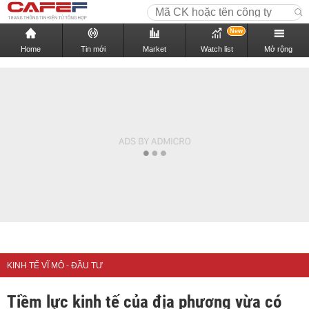
New
Home
Tin mới
Market
Watch list
Mở rộng
KINH TẾ VĨ MÔ - ĐẦU TƯ
Tiềm lực kinh tế của địa phương vừa có