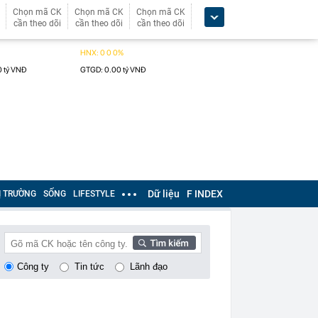
Chọn mã CK
Chọn mã CK
Chọn mã CK
cần theo dõi
cần theo dõi
cần theo dõi
Dữ liệu
F INDEX
Ị TRƯỜNG
SỐNG
LIFESTYLE
Công ty
Tin tức
Lãnh đạo