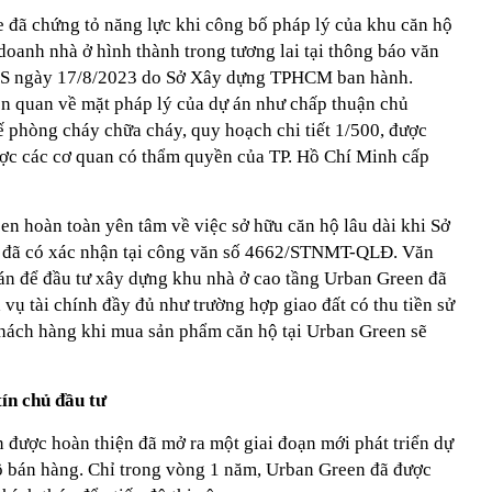
đã chứng tỏ năng lực khi công bố pháp lý của khu căn hộ
oanh nhà ở hình thành trong tương lai tại thông báo văn
ngày 17/8/2023 do Sở Xây dựng TPHCM ban hành.
iên quan về mặt pháp lý của dự án như chấp thuận chủ
kế phòng cháy chữa cháy, quy hoạch chi tiết 1/500, được
c các cơ quan có thẩm quyền của TP. Hồ Chí Minh cấp
en hoàn toàn yên tâm về việc sở hữu căn hộ lâu dài khi Sở
 đã có xác nhận tại công văn số 4662/STNMT-QLĐ. Văn
án để đầu tư xây dựng khu nhà ở cao tầng Urban Green đã
 vụ tài chính đầy đủ như trường hợp giao đất có thu tiền sử
 khách hàng khi mua sản phẩm căn hộ tại Urban Green sẽ
tín chủ đầu tư
 được hoàn thiện đã mở ra một giai đoạn mới phát triển dự
độ bán hàng. Chỉ trong vòng 1 năm, Urban Green đã được