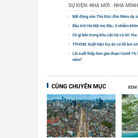
SỰ KIỆN:
NHÀ MỚI - NHÀ MÌNH
Bất động sản Thủ Đức đón thêm dự á
Bầu trời Hà Nội mù đặc, ô nhiễm khôn
Có gì bên trong khu căn hộ có tới 1ha 
TPHCM: Xuất hiện Dự án có hồ bơi si
Lãi suất thấp hơn giai đoạn Covid-19,
năm?
CÙNG CHUYÊN MỤC
XEM