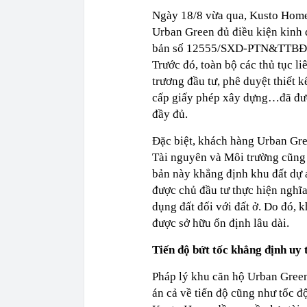
Ngày 18/8 vừa qua, Kusto Home 
Urban Green đủ điều kiện kinh d
bản số 12555/SXD-PTN&TTBĐS 
Trước đó, toàn bộ các thủ tục l
trương đầu tư, phê duyệt thiết 
cấp giấy phép xây dựng…đã đượ
đầy đủ.
Đặc biệt, khách hàng Urban Gre
Tài nguyên và Môi trường cũng
bản này khẳng định khu đất dự 
được chủ đầu tư thực hiện nghĩa
dụng đất đối với đất ở. Do đó,
được sở hữu ổn định lâu dài.
Tiến độ bứt tốc khẳng định uy 
Pháp lý khu căn hộ Urban Green
án cả về tiến độ cũng như tốc 