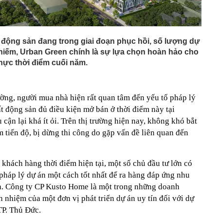
t động sản đang trong giai đoạn phục hồi, số lượng dự
n hiếm, Urban Green chính là sự lựa chọn hoàn hảo cho
hực thời điểm cuối năm.
ường, người mua nhà hiện rất quan tâm đến yếu tố pháp lý
ất động sản đủ điều kiện mở bán ở thời điểm này tại
n lại khá ít ỏi. Trên thị trường hiện nay, không khó bắt
 tiến độ, bị dừng thi công do gặp vấn đề liên quan đến
hách hàng thời điểm hiện tại, một số chủ đầu tư lớn có
pháp lý dự án một cách tốt nhất để ra hàng đáp ứng nhu
à. Công ty CP Kusto Home là một trong những doanh
h nhiệm của một đơn vị phát triển dự án uy tín đối với dự
TP. Thủ Đức.