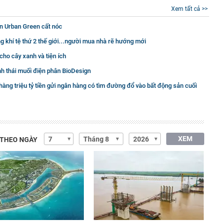
Xem tất cả >>
n Urban Green cất nóc
g khí tệ thứ 2 thế giới...người mua nhà rẽ hướng mới
cho cây xanh và tiện ích
nh thái muối điện phân BioDesign
 hàng triệu tỷ tiền gửi ngân hàng có tìm đường đổ vào bất động sản cuối
XEM
 THEO NGÀY