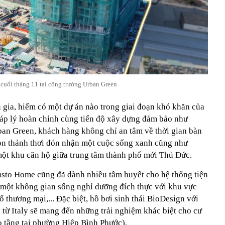
 cuối tháng 11 tại công trường Urban Green
 gia, hiếm có một dự án nào trong giai đoạn khó khăn của
áp lý hoàn chỉnh cùng tiến độ xây dựng đảm bảo như
an Green, khách hàng không chỉ an tâm về thời gian bàn
òn thảnh thơi đón nhận một cuộc sống xanh cũng như
một khu căn hộ giữa trung tâm thành phố mới Thủ Đức.
sto Home cũng đã dành nhiều tâm huyết cho hệ thống tiện
n một không gian sống nghỉ dưỡng đích thực với khu vực
ố thương mại,... Đặc biệt, hồ bơi sinh thái BioDesign với
từ Italy sẽ mang đến những trải nghiệm khác biệt cho cư
 tầng tại phường Hiệp Bình Phước).