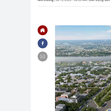
17:15
4 thói quen n
17:12
Các chủ shop 
tử?
17:03
TPHCM chuẩn b
16:59
Nhiều tổ công 
16:46
Đề xuất giảm 
đến 10 tỷ đồn
16:42
Tịch thu 39 th
máy
16:42
2 ngày trước 
cánh
16:40
Cắm loạt cọc 
bằng tòa nhà 
16:38
9 trụ cầu Hồn