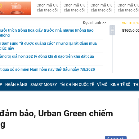
Chọn mã CK
Chọn mã CK
Chọn mã CK
Chọn mã CK
cần theo dõi
cần theo dõi
cần theo dõi
cần theo dõi
Đọc nhanh >>
gười thích trồng hoa giấy trước nhà nhưng không bao
 phòng
i Samsung "ít được quảng cáo" nhưng lại rất đáng mua
t lúc này
àng trị giá hơn 262 tỷ đồng khi đi dạo trên khu đất của
t quả xổ số miền Nam hôm nay thứ Sáu ngày 7/8/2026
 gan B rồi bỏ điều trị suốt 20 năm, người đàn ông 53 tuổi
 vợ con cũng nhiễm bệnh
P
NGÂN HÀNG
SMART MONEY
TÀI CHÍNH QUỐC TẾ
VĨ MÔ
KINH TẾ SỐ
TH
àu omega-3 bậc nhất
i nhận ra: Càng tiết kiệm càng tốt là lời khuyên dễ khiến
ên trả giá
ý đảm bảo, Urban Green chiếm
 cao, doanh nghiệp gửi nhà băng hàng nghìn tỷ đồng
ốc Bắc - Nam đạt hơn 1.300 tỷ đồng
ng
g thân thầy bói Phan Thị Thu Trang SN 1989
ng tiết Lập thu 2026?