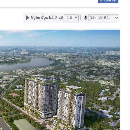
Chia sẻ
ấu cơm cần bỏ ngay
gặp khó khăn gì khi bán hàng trên sàn thương mại điện
3:46
Nghe đọc bài
ị khởi công nhiều dự án dịp Quốc khánh 2/9
tác đồng loạt ra quân, kiểm tra 98 công nhân tại 3 xã
30% thuế cho hộ kinh doanh, doanh nghiệp có doanh thu
g
ỏi vàng trị giá 29 tỷ đồng buôn lậu qua biên giới bằng xe
- 5/8, sân bay Tân Sơn Nhất ghi nhận một máy bay lạ cất
thép sâu 136 mét giữa biển, hoàn thành công trình cao
110 tầng chưa từng có trên thế giới
g Hà dần lộ diện giữa sông Hồng