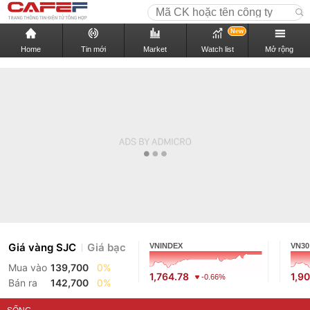
New
Home
Tin mới
Market
Watch list
Mở rộng
Giá vàng SJC
Giá bạc
VNINDEX
VN30
Mua vào
139,700
0%
1,764.78
1,9
-0.66%
Bán ra
142,700
0%