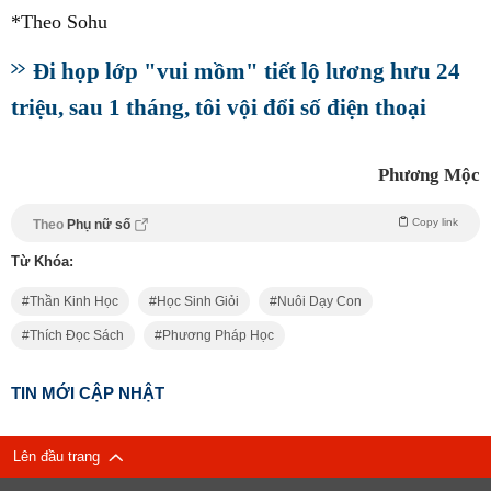
‏*Theo Sohu
Đi họp lớp "vui mồm" tiết lộ lương hưu 24
triệu, sau 1 tháng, tôi vội đổi số điện thoại
Phương Mộc
Copy link
Theo
Phụ nữ số
Từ Khóa:
Thần Kinh Học
Học Sinh Giỏi
Nuôi Dạy Con
Thích Đọc Sách
Phương Pháp Học
TIN MỚI CẬP NHẬT
Lên đầu trang