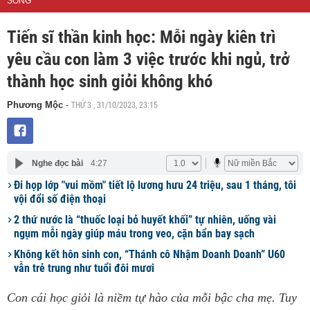
SỐNG
Tiến sĩ thần kinh học: Mỗi ngày kiên trì
yêu cầu con làm 3 việc trước khi ngủ, trở
thành học sinh giỏi không khó
THỨ 3 , 31/10/2023, 23:15
Phương Mộc
-
Nghe đọc bài
4:27
Đi họp lớp "vui mồm" tiết lộ lương hưu 24 triệu, sau 1 tháng, tôi
vội đổi số điện thoại
2 thứ nước là “thuốc loại bỏ huyết khối” tự nhiên, uống vài
ngụm mỗi ngày giúp máu trong veo, cặn bẩn bay sạch
Không kết hôn sinh con, “Thánh cô Nhậm Doanh Doanh” U60
vẫn trẻ trung như tuổi đôi mươi
Con cái học giỏi là niềm tự hào của mỗi bậc cha mẹ. Tuy