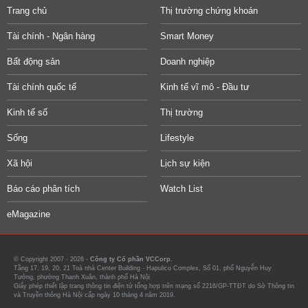
Trang chủ
Thị trường chứng khoán
Tài chính - Ngân hàng
Smart Money
Bất động sản
Doanh nghiệp
Tài chính quốc tế
Kinh tế vĩ mô - Đầu tư
Kinh tế số
Thị trường
Sống
Lifestyle
Xã hội
Lịch sự kiện
Báo cáo phân tích
Watch List
eMagazine
© Copyright 2007 - 2026 -
Công ty Cổ phần VCCorp.
Tầng 17, 19, 20, 21 Toà nhà Center Building - Hapulico Complex, Số 01, phố Nguyễn Huy
Tưởng, phường Thanh Xuân, thành phố Hà Nội
Giấy phép thiết lập trang thông tin điện tử tổng hợp trên mạng số 2216/GP-TTĐT do Sở Thông tin
và Truyền thông Hà Nội cấp ngày 10 tháng 4 năm 2019.