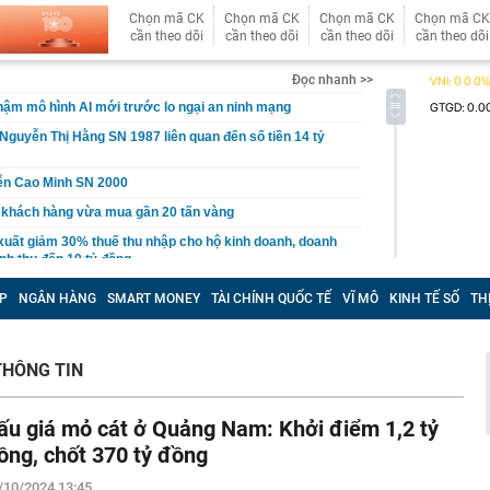
Chọn mã CK
Chọn mã CK
Chọn mã CK
Chọn mã CK
cần theo dõi
cần theo dõi
cần theo dõi
cần theo dõi
Đọc nhanh >>
ậm mô hình AI mới trước lo ngại an ninh mạng
Nguyễn Thị Hằng SN 1987 liên quan đến số tiền 14 tỷ
ễn Cao Minh SN 2000
 khách hàng vừa mua gần 20 tấn vàng
xuất giảm 30% thuế thu nhập cho hộ kinh doanh, doanh
nh thu đến 10 tỷ đồng
n lọt top đẹp nhất thế giới: Về Việt Nam làm Á hậu là phụ,
P
NGÂN HÀNG
SMART MONEY
TÀI CHÍNH QUỐC TẾ
VĨ MÔ
KINH TẾ SỐ
TH
ứ này là chính
 du lịch lớn nhất Trung Quốc: Ép khách sạn ký hợp đồng
 tác không thể tự quyết định giá
THÔNG TIN
hoạch đấu giá 8 lô đất tại Khu đô thị mới Thủ Thiêm
3 thói quen này chứng tỏ họ đang sống giả tạo với chính
ấu giá mỏ cát ở Quảng Nam: Khởi điểm 1,2 tỷ
ồng, chốt 370 tỷ đồng
nh báo quan trọng đến người thường xuyên nhận tiền
/10/2024 13:45