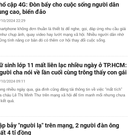
hổ cập 4G: Đòn bẩy cho cuộc sống người dân
ùng cao, biển đảo
/10/2024 22:29
artphone không đơn thuần là thiết bị để nghe, gọi, đáp ứng nhu cầu giải
í như chụp ảnh, quay video hay lướt mạng xã hội. Nhiều người dân nhờ
ững tính năng cơ bản đó có thêm cơ hội thay đổi cuộc sống.
ữ sinh lớp 11 mất liên lạc nhiều ngày ở TP.HCM:
gười cha nói về lần cuối cùng trông thấy con gái
/10/2024 09:11
ong nhiều ngày qua, gia đình cũng đăng tải thông tin về việc “mất tích”
a cháu Lê Thị Minh Thư trên mạng xã hội để tìm manh mối nhưng chưa
 kết quả.
ập bẫy "người lạ" trên mạng, 2 người đàn ông
ất 4 tỉ đồng