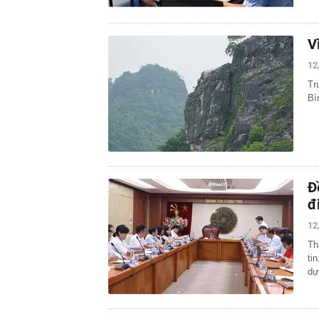
V
12
Tr
Bì
Đ
đ
12
Th
ti
dự