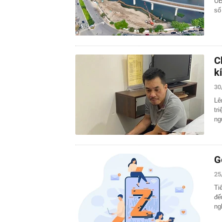
UB
số
C
k
30
Lê
tr
ng
G
25
Ti
đế
ng