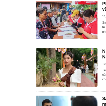
P
v
11
Sm
tr
nh
N
N
10
Tr
củ
có
S
m