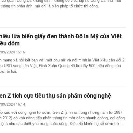
ND quận Đống Đa khẳng định, không có việc lấp hồ Đống Đa như một
 thông tin phản ánh, mà chỉ là biện pháp tổ chức thi công.
hiêu lừa biến giấy đen thành Đô la Mỹ của Việt
iều dỏm
/09/2024 15:16
n mạng xã hội kết bạn với một phụ nữ và nói mình là Việt kiều cần đổi 2
iệu USD sang tiền Việt, Đinh Xuân Quang đã lừa lấy 500 triệu đồng của
ười bị hại.
en Z tích cực tiêu thụ sản phẩm công nghệ
/09/2024 16:14
ếp xúc với công nghệ từ sớm, Gen Z (sinh ra trong những năm từ 1997
n 2012) có khả năng tiếp nhận thông tin một cách nhanh chóng, coi công
hệ là nhu cầu thiết yếu trong cuộc sống. Điều đó khiến họ sẽ sớm trở…