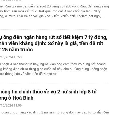
 siêu đập thủy điện lớn nhất thế giới, gấp 3 lần Tam
iên đấu giá mỏ cát diễn ra suốt 20 tiếng với 200 vòng đấu, đến rạng sáng
ng giềng Tây Nam lo ngại, lập tức ra đề nghị với Bắc
ày hôm sau mới kết thúc. Kết quả, mỏ cát được chốt giá lên 370 tỷ
ng, ở mức 1.500% so với giá khởi điểm khiến nhiều người bất ngờ,…
chuyển 1,1 tỷ đồng vào tài khoản của chính mình, người
ng an chặn giao dịch
” 1.450 tấn cùng nâng khung thép 125 tấn cho nhà hát
ụ ông đến ngân hàng rút sổ tiết kiệm 7 tỷ đồng,
ơn 1,3 tỷ đồng
hân viên khẳng định: Sổ này là giả, tiền đã rút
 tại của Việt Anh - Quỳnh Nga
ừ 25 năm trước
ng nhiều gia đình thích đặt 1 lọ dầu gió trong nhà vệ
/10/2024 15:53
p nghẹt lực lượng Ukraine
i nhận được thông tin này, người đàn ông cảm thấy vô cùng hốt hoảng.
g khẳng định chưa từng giao cuốn sổ này cho ai. Ông cũng không nhận
 phép titan, Chủ tịch Tập đoàn Hưng Thịnh lãnh 10 năm tù
ợc thông báo về việc tiền đã được rút.
, phát hiện bí mật dưới mỏ đa kim loại vàng, bạc - thân
 thường hé lộ dư địa khai thác lớn
học tạo ra virus bằng AI
hông tin chính thức về vụ 2 nữ sinh lớp 8 tử
ong ở Hoà Bình
/10/2024 11:06
 quan chức năng xác định, 2 nữ sinh tử vong do nhảy cầu tự tử dẫn đến