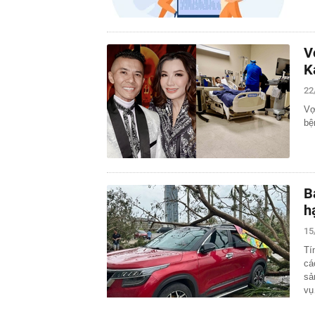
V
K
22
Vợ
bệ
B
h
15
Tí
cá
sả
v