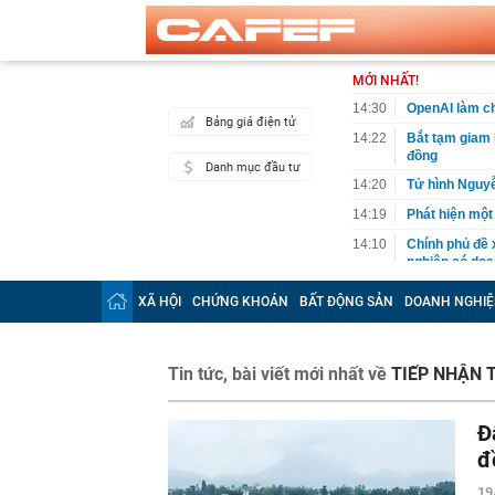
MỚI NHẤT!
14:30
OpenAI làm ch
Bảng giá điện tử
14:22
Bắt tạm giam 
đồng
Danh mục đầu tư
14:20
Tử hình Nguy
14:19
Phát hiện một
14:10
Chính phủ đề 
nghiệp có doa
14:09
Việt kiều 3 lầ
XÃ HỘI
CHỨNG KHOÁN
BẤT ĐỘNG SẢN
DOANH NGHIỆ
kinh doanh th
14:06
Bê bối đế chế
độc quyền, đối
Tin tức, bài viết mới nhất về
TIẾP NHẬN 
14:04
TPHCM sửa kế 
14:01
Một người có 
Đ
mình
đ
14:00
Công an có cả
chuyển khoản
19