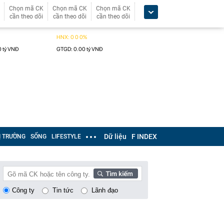
Chọn mã CK
Chọn mã CK
Chọn mã CK
cần theo dõi
cần theo dõi
cần theo dõi
Dữ liệu
F INDEX
Ị TRƯỜNG
SỐNG
LIFESTYLE
Công ty
Tin tức
Lãnh đạo