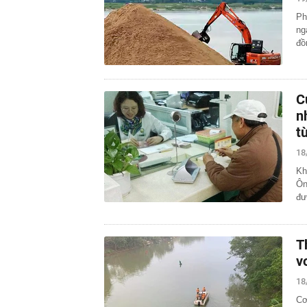
13:40
Trung Quốc xây
Ph
Hiệp: Nước lá
Kinh
ng
đồ
13:40
Ra ngân hàng 
đàn ông bị cô
13:36
Hai “siêu cẩu
APEC
C
13:36
Grab bị phạt h
n
13:35
Tình hình hiện
t
13:17
Vì sao ngày cà
18
sinh?
13:17
Chiến lược bó
Kh
Ôn
13:08
Khai thác trái
đư
13:01
Khoan thăm dò
quặng dày bất
13:00
Các nhà khoa 
T
v
18
Cơ