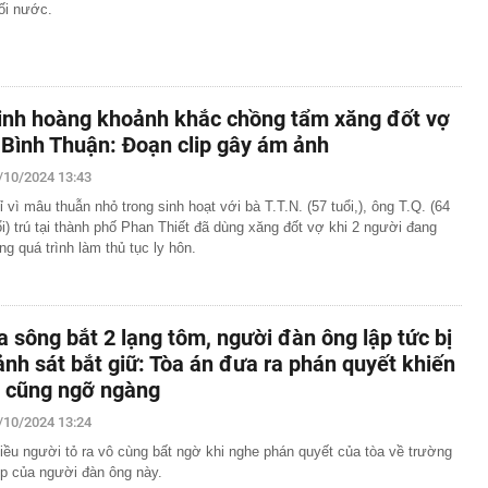
ối nước.
inh hoàng khoảnh khắc chồng tẩm xăng đốt vợ
 Bình Thuận: Đoạn clip gây ám ảnh
/10/2024 13:43
ỉ vì mâu thuẫn nhỏ trong sinh hoạt với bà T.T.N. (57 tuổi,), ông T.Q. (64
ổi) trú tại thành phố Phan Thiết đã dùng xăng đốt vợ khi 2 người đang
ong quá trình làm thủ tục ly hôn.
a sông bắt 2 lạng tôm, người đàn ông lập tức bị
ảnh sát bắt giữ: Tòa án đưa ra phán quyết khiến
i cũng ngỡ ngàng
/10/2024 13:24
iều người tỏ ra vô cùng bất ngờ khi nghe phán quyết của tòa về trường
p của người đàn ông này.