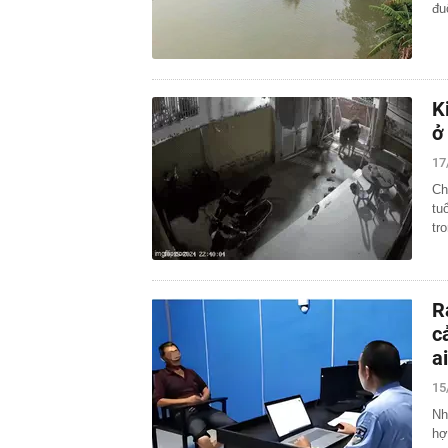
đu
K
ở
17
Ch
tu
tr
R
c
a
15
Nh
hợ