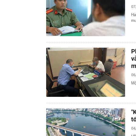
07
Ha
mu
P
v
m
06
Mộ
"
t
04