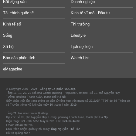
Bất động sản
Doanh nghiệp
Tài chính quốc tế
Kinh tế vĩ mô - Đầu tư
Kinh tế số
Thị trường
Sống
Lifestyle
Xã hội
Lịch sự kiện
Báo cáo phân tích
Watch List
eMagazine
© Copyright 2007 - 2026 -
Công ty Cổ phần VCCorp.
Tầng 17, 19, 20, 21 Toà nhà Center Building - Hapulico Complex, Số 01, phố Nguyễn Huy
Tưởng, phường Thanh Xuân, thành phố Hà Nội
Giấy phép thiết lập trang thông tin điện tử tổng hợp trên mạng số 2216/GP-TTĐT do Sở Thông tin
và Truyền thông Hà Nội cấp ngày 10 tháng 4 năm 2019.
Tầng 21, tòa nhà Center Building.
Địa chỉ: Số 01, phố Nguyễn Huy Tưởng, phường Thanh Xuân, thành phố Hà Nội
Điện thoại: 024 7309 5555 Máy lẻ 292. Fax: 024-39744082
Email: info@cafef.vn
Chịu trách nhiệm quản lý nội dung:
Ông Nguyễn Thế Tân
Hỗ trợ quảng cáo :