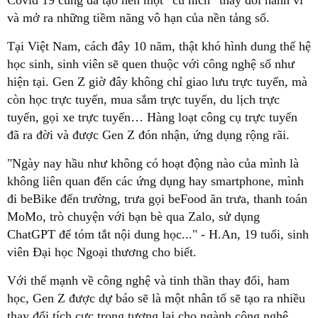
và mở ra những tiềm năng vô hạn của nền tảng số.
Tại Việt Nam, cách đây 10 năm, thật khó hình dung thế hệ
học sinh, sinh viên sẽ quen thuộc với công nghệ số như
hiện tại. Gen Z giờ đây không chỉ giao lưu trực tuyến, mà
còn học trực tuyến, mua sắm trực tuyến, du lịch trực
tuyến, gọi xe trực tuyến… Hàng loạt công cụ trực tuyến
đã ra đời và được Gen Z đón nhận, ứng dụng rộng rãi.
"Ngày nay hầu như không có hoạt động nào của mình là
không liên quan đến các ứng dụng hay smartphone, mình
đi beBike đến trường, trưa gọi beFood ăn trưa, thanh toán
MoMo, trò chuyện với bạn bè qua Zalo, sử dụng
ChatGPT để tóm tắt nội dung học..." - H.An, 19 tuổi, sinh
viên Đại học Ngoại thương cho biết.
Với thế mạnh về công nghệ và tinh thần thay đổi, ham
học, Gen Z được dự báo sẽ là một nhân tố sẽ tạo ra nhiều
thay đổi tích cực trong tương lai cho ngành công nghệ,