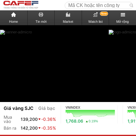
New
Home
Tin mới
Market
Watch list
Mở rộng
Giá vàng SJC
Giá bạc
VNINDEX
VN30
Mua
139,200
-0.36%
1,768.06
1,91
vào
0.19%
Bán ra
142,200
-0.35%