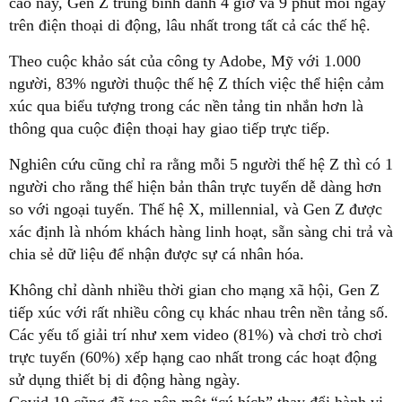
cáo này, Gen Z trung bình dành 4 giờ và 9 phút mỗi ngày
trên điện thoại di động, lâu nhất trong tất cả các thế hệ.
Theo cuộc khảo sát của công ty Adobe, Mỹ với 1.000
người, 83% người thuộc thế hệ Z thích việc thể hiện cảm
xúc qua biểu tượng trong các nền tảng tin nhắn hơn là
thông qua cuộc điện thoại hay giao tiếp trực tiếp.
Nghiên cứu cũng chỉ ra rằng mỗi 5 người thế hệ Z thì có 1
người cho rằng thể hiện bản thân trực tuyến dễ dàng hơn
so với ngoại tuyến. Thế hệ X, millennial, và Gen Z được
xác định là nhóm khách hàng linh hoạt, sẵn sàng chi trả và
chia sẻ dữ liệu để nhận được sự cá nhân hóa.
Không chỉ dành nhiều thời gian cho mạng xã hội, Gen Z
tiếp xúc với rất nhiều công cụ khác nhau trên nền tảng số.
Các yếu tố giải trí như xem video (81%) và chơi trò chơi
trực tuyến (60%) xếp hạng cao nhất trong các hoạt động
sử dụng thiết bị di động hàng ngày.
Covid 19 cũng đã tạo nên một “cú hích” thay đổi hành vi