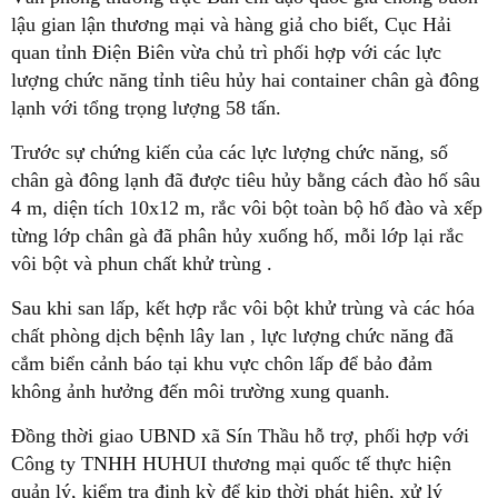
lậu gian lận thương mại và hàng giả cho biết, Cục Hải
quan tỉnh Điện Biên vừa chủ trì phối hợp với các lực
lượng chức năng tỉnh tiêu hủy hai container chân gà đông
lạnh với tổng trọng lượng 58 tấn.
Trước sự chứng kiến của các lực lượng chức năng, số
chân gà đông lạnh đã được tiêu hủy bằng cách đào hố sâu
4 m, diện tích 10x12 m, rắc vôi bột toàn bộ hố đào và xếp
từng lớp chân gà đã phân hủy xuống hố, mỗi lớp lại rắc
vôi bột và phun chất khử trùng .
Sau khi san lấp, kết hợp rắc vôi bột khử trùng và các hóa
chất phòng dịch bệnh lây lan , lực lượng chức năng đã
cắm biển cảnh báo tại khu vực chôn lấp để bảo đảm
không ảnh hưởng đến môi trường xung quanh.
Đồng thời giao UBND xã Sín Thầu hỗ trợ, phối hợp với
Công ty TNHH HUHUI thương mại quốc tế thực hiện
quản lý, kiểm tra định kỳ để kịp thời phát hiện, xử lý