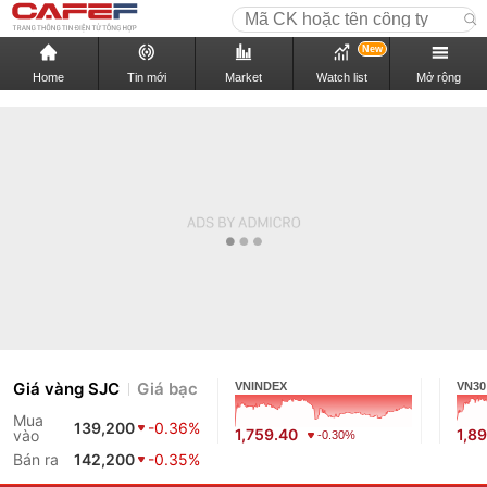
New
Home
Tin mới
Market
Watch list
Mở rộng
Giá vàng SJC
Giá bạc
VNINDEX
VN30
Mua
139,200
-0.36%
1,759.40
1,89
vào
-0.30%
Bán ra
142,200
-0.35%