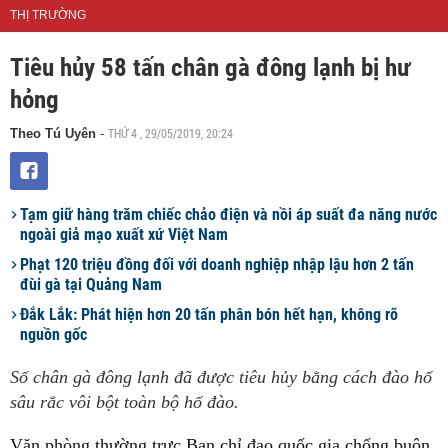
THỊ TRƯỜNG
Tiêu hủy 58 tấn chân gà đông lạnh bị hư
hỏng
THỨ 4 , 29/05/2019, 20:24
Theo Tú Uyên
-
Tạm giữ hàng trăm chiếc chảo điện và nồi áp suất đa năng nước
ngoài giả mạo xuất xứ Việt Nam
Phạt 120 triệu đồng đối với doanh nghiệp nhập lậu hơn 2 tấn
đùi gà tại Quảng Nam
Đắk Lắk: Phát hiện hơn 20 tấn phân bón hết hạn, không rõ
nguồn gốc
Số chân gà đông lạnh đã được tiêu hủy bằng cách đào hố
sâu rắc vôi bột toàn bộ hố đào.
Văn phòng thường trực Ban chỉ đạo quốc gia chống buôn