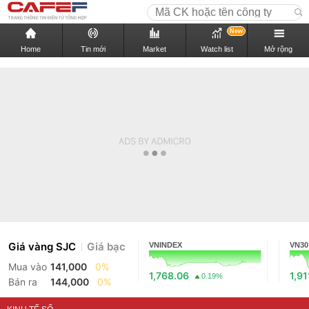
New
Home
Tin mới
Market
Watch list
Mở rộng
Giá vàng SJC
Giá bạc
VNINDEX
VN30
Mua vào
141,000
0%
1,768.06
1,91
0.19%
Bán ra
144,000
0%